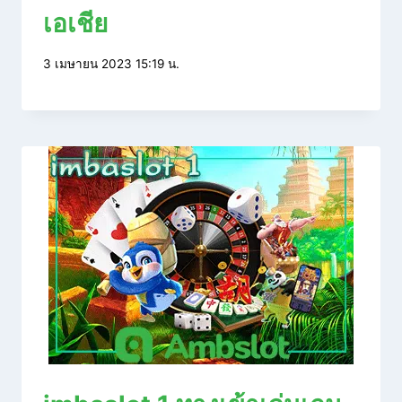
เอเชีย
3 เมษายน 2023 15:19 น.