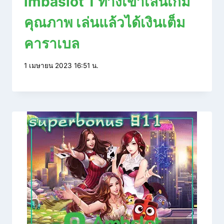
imbaslot 1 ทางเข้าเล่นเกม
คุณภาพ เล่นแล้วได้เงินเต็ม
คาราเบล
1 เมษายน 2023 16:51 น.