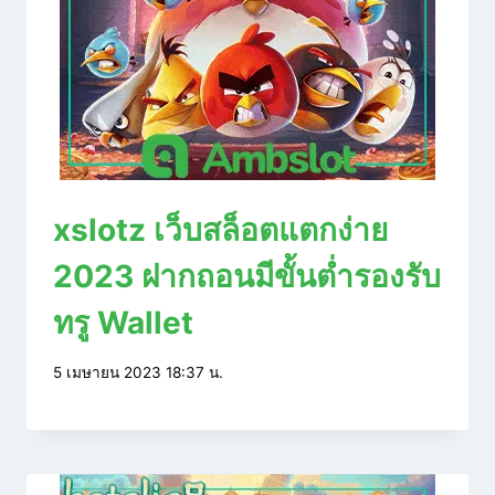
xslotz เว็บสล็อตแตกง่าย
2023 ฝากถอนมีขั้นต่ำรองรับ
ทรู Wallet
5 เมษายน 2023 18:37 น.