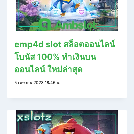
emp4d slot สล็อตออนไลน์
โบนัส 100% ทำเงินบน
ออนไลน์ ใหม่ล่าสุด
5 เมษายน 2023 18:46 น.