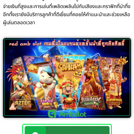
จ่ายเงินที่สูงและการเล่นที่เพลิดเพลินไปกับเสียงและกราฟิกที่น่าทึ่ง
อีกทั้งเรายังมีบริการลูกค้าที่ดีเยี่ยมที่คอยให้คำแนะนำและช่วยเหลือ
ผู้เล่นตลอดเวลา