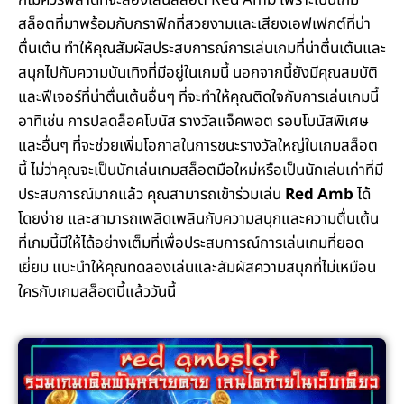
ก็ไม่ควรพลาดที่จะลองเล่นสล็อต Red Amb เพราะเป็นเกม
สล็อตที่มาพร้อมกับกราฟิกที่สวยงามและเสียงเอฟเฟกต์ที่น่า
ตื่นเต้น ทำให้คุณสัมผัสประสบการณ์การเล่นเกมที่น่าตื่นเต้นและ
สนุกไปกับความบันเทิงที่มีอยู่ในเกมนี้ นอกจากนี้ยังมีคุณสมบัติ
และฟีเจอร์ที่น่าตื่นเต้นอื่นๆ ที่จะทำให้คุณติดใจกับการเล่นเกมนี้
อาทิเช่น การปลดล็อคโบนัส รางวัลแจ็คพอต รอบโบนัสพิเศษ
และอื่นๆ ที่จะช่วยเพิ่มโอกาสในการชนะรางวัลใหญ่ในเกมสล็อต
นี้ ไม่ว่าคุณจะเป็นนักเล่นเกมสล็อตมือใหม่หรือเป็นนักเล่นเก่าที่มี
ประสบการณ์มากแล้ว คุณสามารถเข้าร่วมเล่น
Red Amb
ได้
โดยง่าย และสามารถเพลิดเพลินกับความสนุกและความตื่นเต้น
ที่เกมนี้มีให้ได้อย่างเต็มที่เพื่อประสบการณ์การเล่นเกมที่ยอด
เยี่ยม แนะนำให้คุณทดลองเล่นและสัมผัสความสนุกที่ไม่เหมือน
ใครกับเกมสล็อตนี้แล้ววันนี้