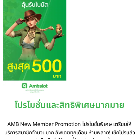
โปรโมชั่นและสิทธิพิเศษมากมาย
AMB New Member Promotion โปรโมชั่นพิเศษ เตรียมให้
บริการสมาชิกจำนวนมาก
อัพเดตทุกเดือน ห้ามพลาด! เช็คโปรแล้ว