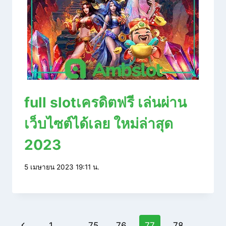
full slotเครดิตฟรี เล่นผ่าน
เว็บไซต์ได้เลย ใหม่ล่าสุด
2023
5 เมษายน 2023 19:11 น.
1
…
75
76
77
78