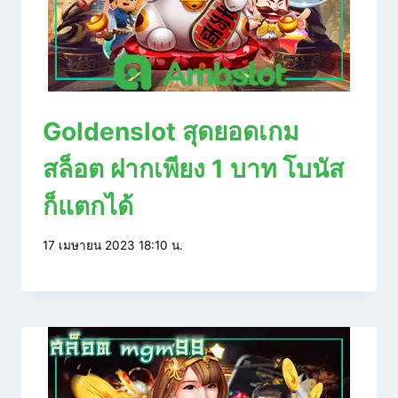
Goldenslot สุดยอดเกม
สล็อต ฝากเพียง 1 บาท โบนัส
ก็แตกได้
17 เมษายน 2023 18:10 น.