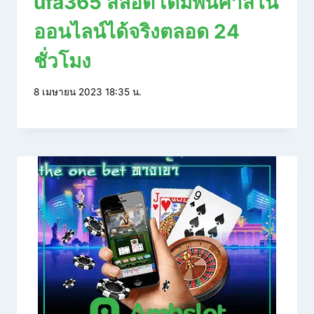
ufa365 สล็อต เดิมพันคาสิโน
ออนไลน์ได้จริงตลอด 24
ชั่วโมง
8 เมษายน 2023 18:35 น.