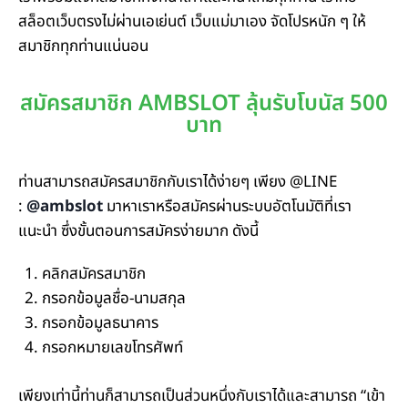
สล็อตเว็บตรงไม่ผ่านเอเย่นต์ เว็บแม่มาเอง จัดโปรหนัก ๆ ให้
สมาชิกทุกท่านแน่นอน
สมัครสมาชิก AMBSLOT ลุ้นรับโบนัส 500
บาท
ท่านสามารถสมัครสมาชิกกับเราได้ง่ายๆ เพียง @LINE
:
@ambslot
มาหาเราหรือสมัครผ่านระบบอัตโนมัติที่เรา
แนะนำ ซึ่งขั้นตอนการสมัครง่ายมาก ดังนี้
คลิกสมัครสมาชิก
กรอกข้อมูลชื่อ-นามสกุล
กรอกข้อมูลธนาคาร
กรอกหมายเลขโทรศัพท์
เพียงเท่านี้ท่านก็สามารถเป็นส่วนหนึ่งกับเราได้และสามารถ “เข้า