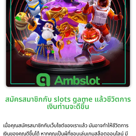
สมัครสมาชิกกับ slots game แล้วชีวิตการ
เงินท่านจะดีขึ้น
เมื่อคุณสมัครสมาชิกกับเว็บไซต์ของเราแล้ว มันอาจทำให้ชีวิตการ
เงินของคุณดีขึ้นได้ หากคุณเป็นผู้ที่ชอบเล่นเกมสล็อตออนไลน์ มี