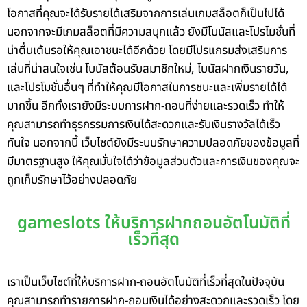
โอกาสที่คุณจะได้รับรายได้เสริมจากการเล่นเกมสล็อตก็เป็นไปได้
นอกจากจะมีเกมสล็อตที่มีความสนุกแล้ว ยังมีโบนัสและโปรโมชั่นที่
น่าตื่นเต้นรอให้คุณเอาชนะได้อีกด้วย โดยมีโปรแกรมส่งเสริมการ
เล่นที่น่าสนใจเช่น โบนัสต้อนรับสมาชิกใหม่, โบนัสฝากเงินรายวัน,
และโปรโมชั่นอื่นๆ ที่ทำให้คุณมีโอกาสในการชนะและเพิ่มรายได้ได้
มากขึ้น อีกทั้งเรายังมีระบบการฝาก-ถอนที่ง่ายและรวดเร็ว ทำให้
คุณสามารถทำธุรกรรมการเงินได้สะดวกและรับเงินรางวัลได้เร็ว
ทันใจ นอกจากนี้ เว็บไซต์ยังมีระบบรักษาความปลอดภัยของข้อมูลที่
มีมาตรฐานสูง ให้คุณมั่นใจได้ว่าข้อมูลส่วนตัวและการเงินของคุณจะ
ถูกเก็บรักษาไว้อย่างปลอดภัย
gameslots ให้บริการฝากถอนอัตโนมัติที่
เร็วที่สุด
เราเป็นเว็บไซต์ที่ให้บริการฝาก-ถอนอัตโนมัติที่เร็วที่สุดในปัจจุบัน
คุณสามารถทำรายการฝาก-ถอนเงินได้อย่างสะดวกและรวดเร็ว โดย