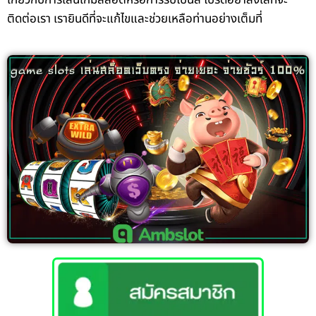
ติดต่อเรา เรายินดีที่จะแก้ไขและช่วยเหลือท่านอย่างเต็มที่