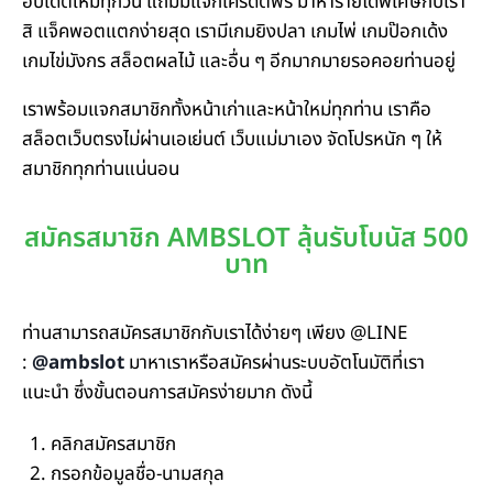
อัปเดตใหม่ทุกวัน แถมมีแจกเครดิตฟรี มาหารายได้พิเศษกับเรา
สิ แจ็คพอตแตกง่ายสุด เรามีเกมยิงปลา เกมไพ่ เกมป๊อกเด้ง
เกมไข่มังกร สล็อตผลไม้ และอื่น ๆ อีกมากมายรอคอยท่านอยู่
เราพร้อมแจกสมาชิกทั้งหน้าเก่าและหน้าใหม่ทุกท่าน เราคือ
สล็อตเว็บตรงไม่ผ่านเอเย่นต์ เว็บแม่มาเอง จัดโปรหนัก ๆ ให้
สมาชิกทุกท่านแน่นอน
สมัครสมาชิก AMBSLOT ลุ้นรับโบนัส 500
บาท
ท่านสามารถสมัครสมาชิกกับเราได้ง่ายๆ เพียง @LINE
:
@ambslot
มาหาเราหรือสมัครผ่านระบบอัตโนมัติที่เรา
แนะนำ ซึ่งขั้นตอนการสมัครง่ายมาก ดังนี้
คลิกสมัครสมาชิก
กรอกข้อมูลชื่อ-นามสกุล