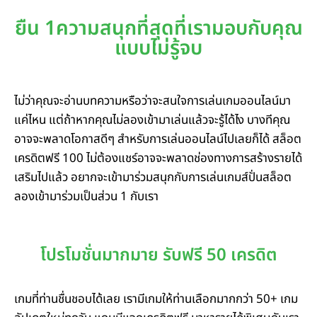
ยืน 1ความสนุกที่สุดที่เรามอบกับคุณ
แบบไม่รู้จบ
ไม่ว่าคุณจะอ่านบทความหรือว่าจะสนใจการเล่นเกมออนไลน์มา
แค่ไหน แต่ถ้าหากคุณไม่ลองเข้ามาเล่นแล้วจะรู้ได้ไง บางทีคุณ
อาจจะพลาดโอกาสดีๆ สำหรับการเล่นออนไลน์ไปเลยก็ได้ สล็อต
เครดิตฟรี 100 ไม่ต้องแชร์อาจจะพลาดช่องทางการสร้างรายได้
เสริมไปแล้ว อยากจะเข้ามาร่วมสนุกกับการเล่นเกมส์ปั่นสล็อต
ลองเข้ามาร่วมเป็นส่วน 1 กับเรา
โปรโมชั่นมากมาย รับฟรี 50 เครดิต
เกมที่ท่านชื่นชอบได้เลย เรามีเกมให้ท่านเลือกมากกว่า 50+ เกม