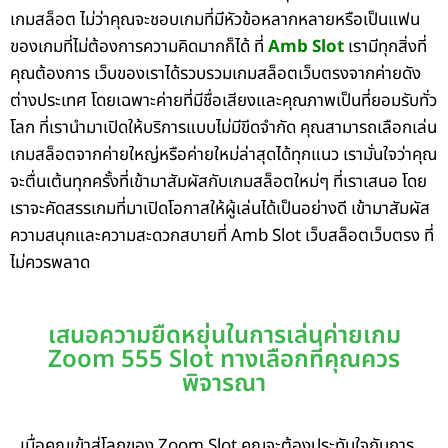
เกมสล็อต ไม่ว่าคุณจะชอบเกมที่มีหัวข้อหลากหลายหรือเป็นแฟน
ของเกมที่ไม่ต้องการความคิดมากก็ได้ ที่
Amb Slot
เรามีทุกสิ่งที่
คุณต้องการ เว็บของเราได้รวบรวมเกมสล็อตเว็บตรงจากค่ายดัง
ต่างประเทศ โดยเฉพาะค่ายที่มีชื่อเสียงและคุณภาพเป็นที่ยอมรับทั่ว
โลก ที่เรานำมาเปิดให้บริการแบบไม่มีขีดจำกัด คุณสามารถเลือกเล่น
เกมสล็อตจากค่ายใหญ่หรือค่ายใหม่ล่าสุดได้ทุกแนว เรามั่นใจว่าคุณ
จะตื่นเต้นทุกครั้งที่เข้ามาสัมผัสกับเกมสล็อตใหม่ๆ ที่เราเสนอ โดย
เราจะคัดสรรเกมที่มาเปิดโอกาสให้ผู้เล่นได้เป็นอย่างดี เข้ามาสัมผัส
ความสนุกและความสะดวกสบายที่ Amb Slot เว็บสล็อตเว็บตรง ที่
ไม่ควรพลาด
เสนอความยืดหยุ่นในการเล่นค่ายเกม
Zoom 555 Slot ทางเลือกที่คุณควร
พิจารณา
เมื่อคุณเข้าสู่โลกของ Zoom Slot คุณจะต้องประทับใจกับการ