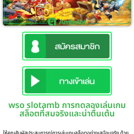
wso slotamb การทดลองเล่นเกม
สล็อตที่สมจริงและน่าตื่นเต้น
ให้คุณสัมผัสประสบการณ์การเล่นเกมสล็อตอย่างเสมือนจริง ด้วย