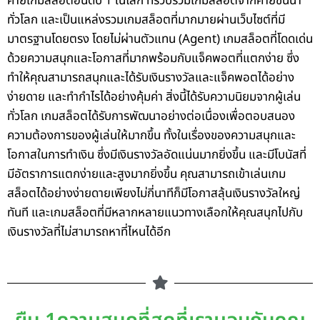
ค่ายเกมสล็อตอันดับ 1 ในโลก ที่รวบรวมเกมสล็อตจากค่ายชั้นนำ
ทั่วโลก และเป็นแหล่งรวมเกมสล็อตที่มากมายผ่านเว็บไซต์ที่มี
มาตรฐานโดยตรง โดยไม่ผ่านตัวแทน (Agent) เกมสล็อตที่โดดเด่น
ด้วยความสนุกและโอกาสที่มากพร้อมกับแจ็คพอตที่แตกง่าย ซึ่ง
ทำให้คุณสามารถสนุกและได้รับเงินรางวัลและแจ็คพอตได้อย่าง
ง่ายดาย และทำกำไรได้อย่างคุ้มค่า สิ่งนี้ได้รับความนิยมจากผู้เล่น
ทั่วโลก เกมสล็อตได้รับการพัฒนาอย่างต่อเนื่องเพื่อตอบสนอง
ความต้องการของผู้เล่นให้มากขึ้น ทั้งในเรื่องของความสนุกและ
โอกาสในการทำเงิน ซึ่งมีเงินรางวัลอัดแน่นมากยิ่งขึ้น และมีโบนัสที่
มีอัตราการแตกง่ายและสูงมากยิ่งขึ้น คุณสามารถเข้าเล่นเกม
สล็อตได้อย่างง่ายดายเพียงไม่กี่นาทีก็มีโอกาสลุ้นเงินรางวัลใหญ่
ทันที และเกมสล็อตที่มีหลากหลายแนวทางเลือกให้คุณสนุกไปกับ
เงินรางวัลที่ไม่สามารถหาที่ไหนได้อีก