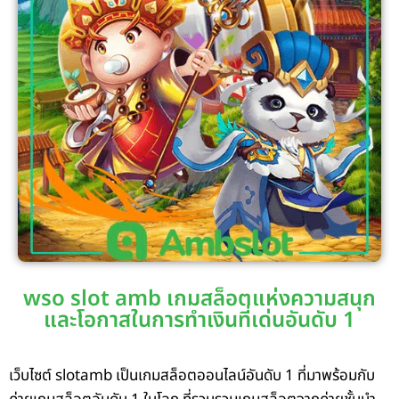
wso slot amb เกมสล็อตแห่งความสนุก
และโอกาสในการทำเงินที่เด่นอันดับ 1
เว็บไซต์ slotamb เป็นเกมสล็อตออนไลน์อันดับ 1 ที่มาพร้อมกับ