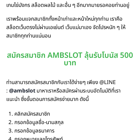
เกมไข่มังกร สล็อตผลไม้ และอื่น ๆ อีกมากมายรอคอยท่านอยู่
เราพร้อมแจกสมาชิกทั้งหน้าเก่าและหน้าใหม่ทุกท่าน เราคือ
สล็อตเว็บตรงไม่ผ่านเอเย่นต์ เว็บแม่มาเอง จัดโปรหนัก ๆ ให้
สมาชิกทุกท่านแน่นอน
สมัครสมาชิก AMBSLOT ลุ้นรับโบนัส 500
บาท
ท่านสามารถสมัครสมาชิกกับเราได้ง่ายๆ เพียง @LINE
:
@ambslot
มาหาเราหรือสมัครผ่านระบบอัตโนมัติที่เรา
แนะนำ ซึ่งขั้นตอนการสมัครง่ายมาก ดังนี้
คลิกสมัครสมาชิก
กรอกข้อมูลชื่อ-นามสกุล
กรอกข้อมูลธนาคาร
กรอกหมายเลขโทรศัพท์