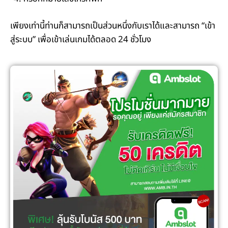
เพียงเท่านี้ท่านก็สามารถเป็นส่วนหนึ่งกับเราได้และสามารถ “เข้า
สู่ระบบ” เพื่อเข้าเล่นเกมได้ตลอด 24 ชั่วโมง