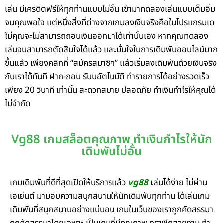
เล่น มีเครดิตฟรีให้ทุกท่านแบบไม่อั้น เข้ามาทดลองเล่นแบบเต็มอิ่ม
จนคุณพอใจ แต่หนึ่งสิ่งที่ต่างจากเกมลงเงินจริงคือในโปรแกรมเด
โม่คุณจะไม่สามารถถอนเงินออกมาได้เท่านั้นเอง หากคุณทดลอง
เล่นจนสามารถตัดสินใจได้แล้ว และมั่นใจในการเดิมพันออนไลน์มาก
ขึ้นแล้ว เพียงคลิกที่ “สมัครสมาชิก” แล้วเริ่มลงเดิมพันด้วยเงินจริง
กับเราได้ทันที ฝาก-ถอน รับบอัตโนมัติ ทำรายการได้อย่างรวดเร็ว
เพียง 20 วินาที เท่านั้น สะดวกสบาย ปลอดภัย ทำเงินกำไรให้คุณได้
ไม่จำกัด
Vg88 เกมสล็อตคุณภาพ ทำเงินกำไรให้นัก
เดิมพันไม่อั้น
เกมเดิมพันที่ดีที่สุดเปิดให้บริการแล้ว
vg88
เ
ล่นได้ง่าย ไม่ผ่าน
เอเย่นต์ มามอบความสนุกสนานให้นักเดิมพันทุกท่าน ได้เล่นเกม
เดิมพันที่สนุกสนานอย่างแน่นอน เกมในเว็บของเราถูกคัดสรรมา