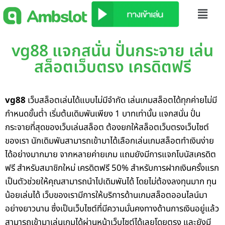
vg88 แจกสนั่น ปั่นกระจาย เล่น
สล็อตเว็บตรง เครดิตฟรี
vg88
เว็บสล็อตเล่นได้แบบไม่มีจำกัด เล่นเกมสล็อตได้ทุกค่ายไม่มี
กำหนดขั้นต่ำ เริ่มต้นเดิมพันเพียง 1 บาทเท่านั้น แจกสนั่น ปั่น
กระจายที่สุดของเว็บเล่นสล็อต ต้องยกให้สล็อตเว็บตรงเว็บไซต์
ของเรา นักเดิมพันสามารถเข้ามาได้เลือกเล่นเกมสล็อตทำเงินง่าย
ได้อย่างมากมาย จากหลายค่ายเกม แถมยังมีการแจกโบนัสเครดิต
ฟรี สำหรับสมาชิกใหม่ เครดิตฟรี 50% สำหรับการฝากเงินครั้งแรก
เป็นตัวช่วยให้คุณสามารถนำไปเดิมพันได้ โดยไม่ต้องลงทุนมาก ทุน
น้อยเล่นได้ เว็บของเรามีการให้บริการด้านเกมสล็อตออนไลน์มา
อย่างยาวนาน ซึ่งเป็นเว็บไซต์ที่มีความมั่นคงทางด้านการเงินอยู่แล้ว
สามารถเข้ามาเล่นเกมได้ผ่านหน้าเว็บไซต์ได้เลยโดยตรง และยังมี