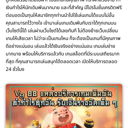
ถูกคัดสรรมาโดยเฉพาะ เป็นเกมที่มีคุณภาพ กราฟิกสวยงาม ทำ
เงินกำไรให้นักเดิมพันมากมาย และที่สำคัญ มีโปรโมชั่นเครดิตฟรี
ต่อบอดเป็นทุนให้สมาชิกทุกท่านนำไปใช้เล่นเกมได้แบบไม่อั้น
คุณสามารถไว้วางใจ เข้ามาเล่นเกมเดิมพันกับเราได้ทุกเกมบน
เว็บไซต์นี้ได้ เล่นผ่านเว็บไซต์ได้เลยทันที ไม่ต้องย้ายเว็บเปลี่ยน
เกมให้เสียเวลา ไม่ว่าจะเป็นเกมไหน ก็จะต้องเป็นเกมที่มีคุณภาพ
ดีอย่างแน่นอน เล่นแล้วได้เงินจริงอย่างแน่นอน เกมเล่นง่าย
มากมาย พร้อมให้บริการแล้วกับ เกมสล็อตที่มีระบบเสถียรมาก
ที่สุด ที่คุณสามารถเล่นสนุกได้ตลอดเวลา เปิดให้บริการตลอด
24 ชั่วโมง