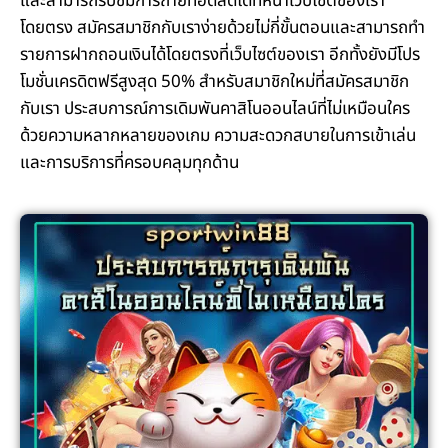
และสามารถรับชมการถ่ายทอดสดได้ที่หน้าเว็บไซต์ของเรา
โดยตรง สมัครสมาชิกกับเราง่ายด้วยไม่กี่ขั้นตอนและสามารถทำ
รายการฝากถอนเงินได้โดยตรงที่เว็บไซต์ของเรา อีกทั้งยังมีโปร
โมชั่นเครดิตฟรีสูงสุด 50% สำหรับสมาชิกใหม่ที่สมัครสมาชิก
กับเรา ประสบการณ์การเดิมพันคาสิโนออนไลน์ที่ไม่เหมือนใคร
ด้วยความหลากหลายของเกม ความสะดวกสบายในการเข้าเล่น
และการบริการที่ครอบคลุมทุกด้าน