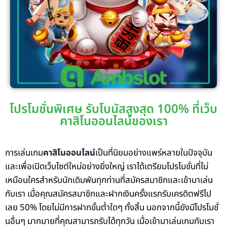
โปรโมชั่นพิเศษ รับโบนัสสูงสุด 100% ที่เว็บ
คาสิโนออนไลน์ของเรา
การเล่นเกม
คาสิโนออนไลน์
เป็นที่นิยมอย่างแพร่หลายในปัจจุบัน
และเพื่อเปิดเว็บไซต์ใหม่อย่างยิ่งใหญ่ เราได้เตรียมโปรโมชั่นที่ไม่
เหมือนใครสำหรับนักเดิมพันทุกท่านที่สมัครสมาชิกและเข้ามาเล่น
กับเรา เมื่อคุณสมัครสมาชิกและฝากเงินครั้งแรกรับเครดิตฟรีไป
เลย 50% โดยไม่มีการฝากขั้นต่ำใดๆ ทั้งสิ้น นอกจากนี้ยังมีโปรโมชั่
นอื่นๆ มากมายที่คุณสามารถรับได้ทุกวัน เมื่อเข้ามาเล่นเกมกับเรา