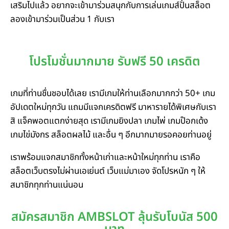
เสริมไปแล้ว อยากจะเข้ามาร่วมสนุกกับการเล่นเกมส์ปั่นสล็อต
ลองเข้ามาร่วมเป็นส่วน 1 กับเรา
โปรโมชั่นมากมาย รับฟรี 50 เครดิต
เกมที่ท่านชื่นชอบได้เลย เรามีเกมให้ท่านเลือกมากกว่า 50+ เกม
อัปเดตใหม่ทุกวัน แถมมีแจกเครดิตฟรี มาหารายได้พิเศษกับเรา
สิ แจ็คพอตแตกง่ายสุด เรามีเกมยิงปลา เกมไพ่ เกมป๊อกเด้ง
เกมไข่มังกร สล็อตผลไม้ และอื่น ๆ อีกมากมายรอคอยท่านอยู่
เราพร้อมแจกสมาชิกทั้งหน้าเก่าและหน้าใหม่ทุกท่าน เราคือ
สล็อตเว็บตรงไม่ผ่านเอเย่นต์ เว็บแม่มาเอง จัดโปรหนัก ๆ ให้
สมาชิกทุกท่านแน่นอน
สมัครสมาชิก AMBSLOT ลุ้นรับโบนัส 500