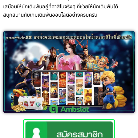
เสมือนให้นักเดิมพันอยู่ที่คาสิโนจริงๆ ที่ช่วยให้นักเดิมพันได้
สนุกสนานกับเกมเดิมพันออนไลน์อย่างครบครัน