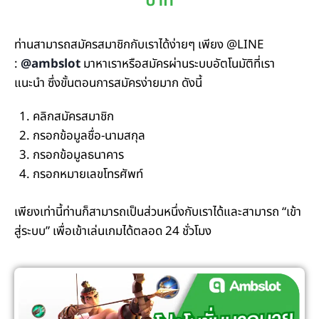
บาท
ท่านสามารถสมัครสมาชิกกับเราได้ง่ายๆ เพียง @LINE
:
@ambslot
มาหาเราหรือสมัครผ่านระบบอัตโนมัติที่เรา
แนะนำ ซึ่งขั้นตอนการสมัครง่ายมาก ดังนี้
คลิกสมัครสมาชิก
กรอกข้อมูลชื่อ-นามสกุล
กรอกข้อมูลธนาคาร
กรอกหมายเลขโทรศัพท์
เพียงเท่านี้ท่านก็สามารถเป็นส่วนหนึ่งกับเราได้และสามารถ “เข้า
สู่ระบบ” เพื่อเข้าเล่นเกมได้ตลอด 24 ชั่วโมง