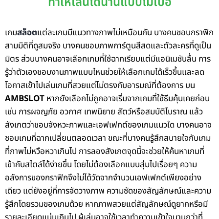
ทำให้เล่นได้นานแบบไม่เบื่อ
เกม
สล็อต
แต่ละเกมมีแนวทางภาพไม่เหมือนกัน บางคนชอบกราฟิก
สามมิติที่ดูสมจริง บางคนชอบภาพการ์ตูนสีสดและตัวละครที่ดูเป็น
มิตร ส่วนบางคนอาจเลือกเกมที่ใช้ฉากเรียบแต่มีแอนิเมชันลื่น การ
รู้ว่าตัวเองชอบงานภาพแบบไหนช่วยให้เลือกเกมได้เร็วขึ้นและลด
โอกาสเข้าไปเล่นเกมที่สวยแต่ไม่ตรงกับอารมณ์ที่ต้องการ บน
AMBSLOT
หากยังเลือกไม่ถูกอาจเริ่มจากเกมที่ใช้ธีมคุ้นเคยก่อน
เช่น การผจญภัย อวกาศ เทพนิยาย สัตว์หรือสมบัติโบราณ แล้ว
สังเกตว่าชอบจังหวะภาพและเอฟเฟกต์ของเกมแนวใด บางคนอาจ
ชอบเกมที่ฉากเปลี่ยนตลอดเวลา ขณะที่บางคนรู้สึกสบายใจกับเกม
ที่ภาพไม่หวือหวาเกินไป การลองสังเกตจุดนี้จะช่วยให้ค้นหาเกมที่
เข้ากับสไตล์ได้ง่ายขึ้น โดยไม่ต้องเลือกแบบสุ่มไปเรื่อยๆ ความ
อลังการของกราฟิกจึงไม่ได้วัดจากจำนวนเอฟเฟกต์เพียงอย่าง
เดียว แต่ยังอยู่ที่การจัดวางภาพ ความชัดของสัญลักษณ์และความ
รู้สึกโดยรวมของเกมด้วย หากภาพสวยแต่สัญลักษณ์ดูยากหรือมี
รายละเอียดแน่นเกินไป ผู้เล่นอาจใช้เวลาทำความเข้าใจนานกว่าที่