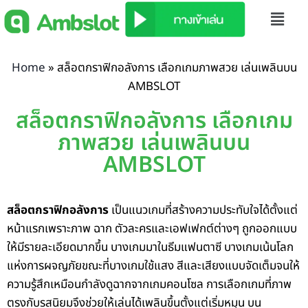
Home
»
สล็อตกราฟิกอลังการ เลือกเกมภาพสวย เล่นเพลินบน
AMBSLOT
สล็อตกราฟิกอลังการ เลือกเกม
ภาพสวย เล่นเพลินบน
AMBSLOT
สล็อตกราฟิกอลังการ
เป็นแนวเกมที่สร้างความประทับใจได้ตั้งแต่
หน้าแรกเพราะภาพ ฉาก ตัวละครและเอฟเฟกต์ต่างๆ ถูกออกแบบ
ให้มีรายละเอียดมากขึ้น บางเกมมาในธีมแฟนตาซี บางเกมเน้นโลก
แห่งการผจญภัยขณะที่บางเกมใช้แสง สีและเสียงแบบจัดเต็มจนให้
ความรู้สึกเหมือนกำลังดูฉากจากเกมคอนโซล การเลือกเกมที่ภาพ
ตรงกับรสนิยมจึงช่วยให้เล่นได้เพลินขึ้นตั้งแต่เริ่มหมุน บน