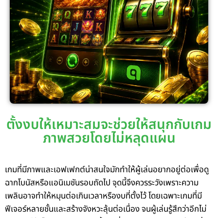
ตั้งงบให้เหมาะสมจะช่วยให้สนุกกับเกม
ภาพสวยโดยไม่หลุดแผน
เกมที่มีภาพและเอฟเฟกต์น่าสนใจมักทำให้ผู้เล่นอยากอยู่ต่อเพื่อดู
ฉากโบนัสหรือแอนิเมชันรอบถัดไป จุดนี้จึงควรระวังเพราะความ
เพลินอาจทำให้หมุนต่อเกินเวลาหรืองบที่ตั้งไว้ โดยเฉพาะเกมที่มี
ฟีเจอร์หลายชั้นและสร้างจังหวะลุ้นต่อเนื่อง จนผู้เล่นรู้สึกว่าอีกไม่