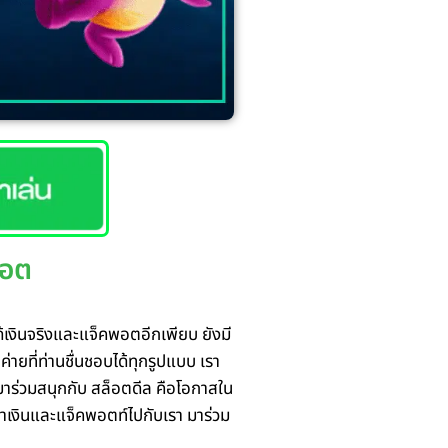
็อต
ด้เงินจริงและแจ็คพอตอีกเพียบ ยังมี
ายที่ท่านชื่นชอบได้ทุกรูปแบบ เรา
ามาร่วมสนุกกับ สล็อตดีล คือโอกาสใน
สทำเงินและแจ็คพอตท์ไปกับเรา มาร่วม