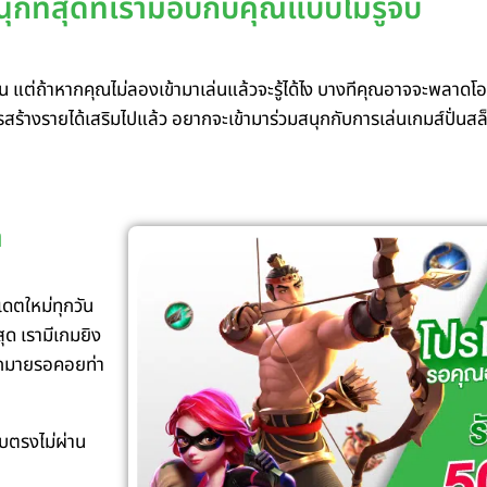
กที่สุดที่เรามอบกับคุณแบบไม่รู้จบ
 แต่ถ้าหากคุณไม่ลองเข้ามาเล่นแล้วจะรู้ได้ไง บางทีคุณอาจจะพลาดโ
ร้างรายได้เสริมไปแล้ว อยากจะเข้ามาร่วมสนุกกับการเล่นเกมส์ปั่นสล็
ต
เดตใหม่ทุกวัน
ด เรามีเกมยิง
มากมายรอคอยท่า
็บตรงไม่ผ่าน