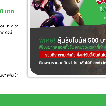
00 บาท
ot
มาหาเรา
ก ดังนี้
บบ” เพื่อเข้า