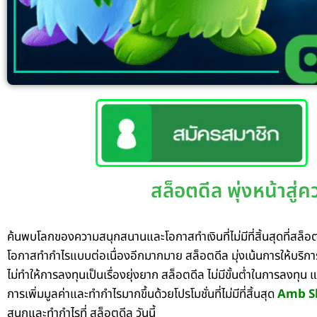
สล็อตดีล พุ่งหน้าส
ค้นพบโลกของความสนุกสนานและโอกาสทำเงินที่ไม่มีที่สิ้นสุดที่สล็อต
โอกาสทำกำไรแบบต่อเนื่องอีกมากมาย สล็อตดีล มุ่งเน้นการให้บริการ
ไม่ทำให้การลงทุนเป็นเรื่องยุ่งยาก สล็อตดีล ไม่มีขั้นต่ำในการลงท
การเพิ่มมูลค่าและทำกำไรมากขึ้นด้วยโปรโมชั่นที่ไม่มีที่สิ้นสุด
Amb S
สนุกและทำกำไรที่ สล็อตดีล วันนี้