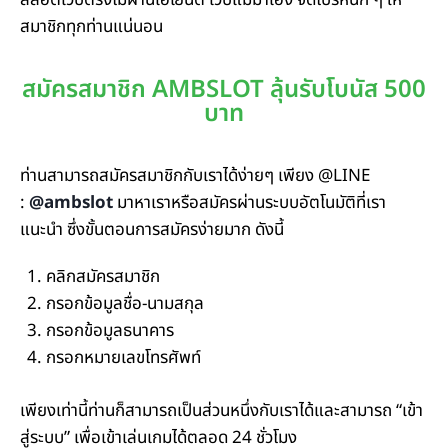
สล็อตเว็บตรงไม่ผ่านเอเย่นต์ เว็บแม่มาเอง จัดโปรหนัก ๆ ให้
สมาชิกทุกท่านแน่นอน
สมัครสมาชิก AMBSLOT ลุ้นรับโบนัส 500
บาท
ท่านสามารถสมัครสมาชิกกับเราได้ง่ายๆ เพียง @LINE
:
@ambslot
มาหาเราหรือสมัครผ่านระบบอัตโนมัติที่เรา
แนะนำ ซึ่งขั้นตอนการสมัครง่ายมาก ดังนี้
คลิกสมัครสมาชิก
กรอกข้อมูลชื่อ-นามสกุล
กรอกข้อมูลธนาคาร
กรอกหมายเลขโทรศัพท์
เพียงเท่านี้ท่านก็สามารถเป็นส่วนหนึ่งกับเราได้และสามารถ “เข้า
สู่ระบบ” เพื่อเข้าเล่นเกมได้ตลอด 24 ชั่วโมง