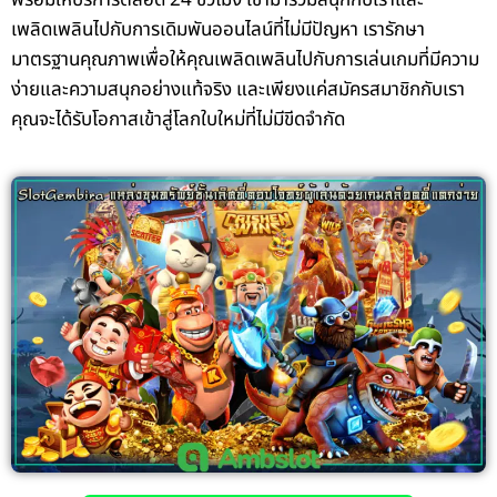
เพลิดเพลินไปกับการเดิมพันออนไลน์ที่ไม่มีปัญหา เรารักษา
มาตรฐานคุณภาพเพื่อให้คุณเพลิดเพลินไปกับการเล่นเกมที่มีความ
ง่ายและความสนุกอย่างแท้จริง และเพียงแค่สมัครสมาชิกกับเรา
คุณจะได้รับโอกาสเข้าสู่โลกใบใหม่ที่ไม่มีขีดจำกัด