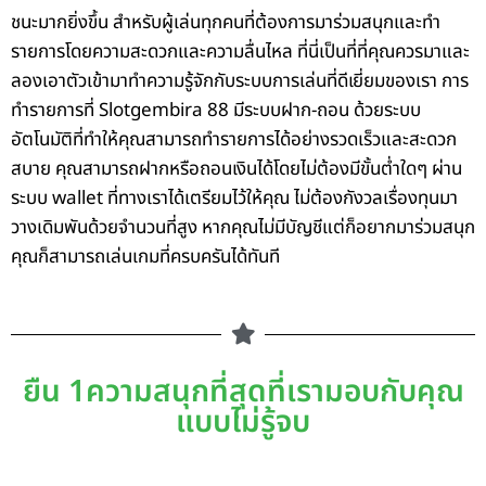
ชนะมากยิ่งขึ้น สำหรับผู้เล่นทุกคนที่ต้องการมาร่วมสนุกและทำ
รายการโดยความสะดวกและความลื่นไหล ที่นี่เป็นที่ที่คุณควรมาและ
ลองเอาตัวเข้ามาทำความรู้จักกับระบบการเล่นที่ดีเยี่ยมของเรา การ
ทำรายการที่ Slotgembira 88 มีระบบฝาก-ถอน ด้วยระบบ
อัตโนมัติที่ทำให้คุณสามารถทำรายการได้อย่างรวดเร็วและสะดวก
สบาย คุณสามารถฝากหรือถอนเงินได้โดยไม่ต้องมีขั้นต่ำใดๆ ผ่าน
ระบบ wallet ที่ทางเราได้เตรียมไว้ให้คุณ ไม่ต้องกังวลเรื่องทุนมา
วางเดิมพันด้วยจำนวนที่สูง หากคุณไม่มีบัญชีแต่ก็อยากมาร่วมสนุก
คุณก็สามารถเล่นเกมที่ครบครันได้ทันที
ยืน 1ความสนุกที่สุดที่เรามอบกับคุณ
แบบไม่รู้จบ