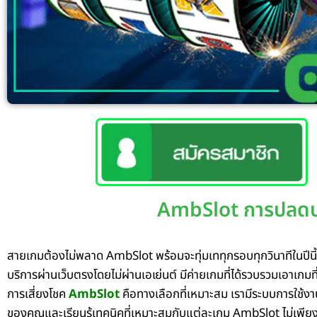
AmbSlot การปลดปล่
สายเกมต้องไม่พลาด AmbSlot พร้อมจะทุ่มเททุกรอบทุกวินาทีในปีนี้ ด
บริการผ่านเว็บตรงโดยไม่ผ่านเอเย่นต์ มีค่ายเกมที่ได้รวบรวมเอาเกม
การเสี่ยงโชค
AmbSlot
คือทางเลือกที่เหมาะสม เรามีระบบการใช้ง
ของคุณและเรียนรู้เทคนิคที่เหมาะสมกับแต่ละเกม AmbSlot ไม่เพียงเป