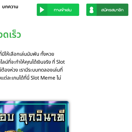
บทความ
วดเร็ว
มีให้เลือกเล่นนับพัน ทั้งหวย
์ที่จะทำให้คุณได้เงินจริง ที่ Slot
่ต้องห่วง เรามีระบบทดลองเล่นที่
ต่ละเกมได้ที่นี่ Slot Meme ไม่