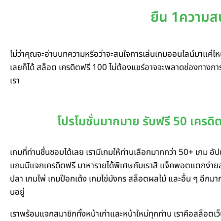
ยืน 1ความสนุ
ไม่ว่าคุณจะอ่านบทความหรือว่าจะสนใจการเล่นเกมออนไลน์มาแค่ไหน
เลยก็ได้ สล็อต เครดิตฟรี 100 ไม่ต้องแชร์อาจจะพลาดช่องทางการส
เรา
โปรโมชั่นมากมาย รับฟรี 50 เครดิ
เกมที่ท่านชื่นชอบได้เลย เรามีเกมให้ท่านเลือกมากกว่า 50+ เกม อัป
แถมมีแจกเครดิตฟรี มาหารายได้พิเศษกับเราสิ แจ็คพอตแตกง่ายสุ
ปลา เกมไพ่ เกมป๊อกเด้ง เกมไข่มังกร สล็อตผลไม้ และอื่น ๆ อีก
นอยู่
เราพร้อมแจกสมาชิกทั้งหน้าเก่าและหน้าใหม่ทุกท่าน เราคือสล็อตเว