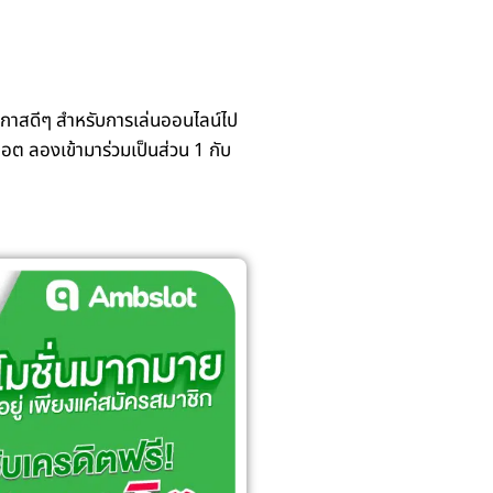
อกาสดีๆ สำหรับการเล่นออนไลน์ไป
อต ลองเข้ามาร่วมเป็นส่วน 1 กับ