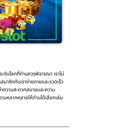
ะดับโลกที่ท่านควรพิจารณา เราไม่
ครสมาชิกกับเราง่ายดายและรวดเร็ว
้าใจว่าความสะดวกสบายและความ
ีความหลากหลายให้ท่านได้เลือกเล่น