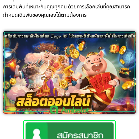
การเดิมพันที่เหมาะกับคุณทุกคน ด้วยการเลือกเล่นที่คุณสามารถ
กำหนดเดิมพันของคุณเองได้ตามต้องการ