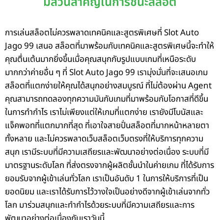
มีส่วนสำคัญในการชนะสล็อต
การเล่นสล็อตไม่ควรพลาดเทคนิคและสูตรพิเศษที่ Slot Auto
Jago 99 เสนอ สล็อตที่มาพร้อมกับเทคนิคและสูตรพิเศษนี้จะทำให้
คุณตื่นเต้นมากยิ่งขึ้นเมื่อคุณสนุกกับรูปแบบเกมที่เหนือระดับ
มากกว่าค่ายอื่น ๆ ที่ Slot Auto Jago 99 เรามุ่งมั่นที่จะเสนอเกม
สล็อตที่แตกง่ายให้คุณได้สนุกอย่างสมบูรณ์ ที่ไม่ต้องผ่าน Agent
คุณสามารถทดลองทุกความมันกับเกมที่มาพร้อมกับโอกาสที่ดีขึ้น
ในการทำกำไร เราไม่เพียงแต่ให้เกมที่แตกง่าย เรายังมีโบนัสและ
แจ็คพอทที่แตกมากที่สุด ที่เอาใจสายปั่นสล็อตที่มากหน้าหลายตา
ทั้งหลาย และไม่ควรพลาดเว็บสล็อตเว็บตรงที่ให้บริการทุกความ
สนุก เรามีระบบที่มีความเสถียรและพัฒนาอย่างต่อเนื่อง ระบบที่มี
มาตรฐานระดับโลก ที่ส่งตรงจากผู้ผลิตชั้นนำในค่ายเกม ที่ได้รับการ
ยอมรับจากผู้เข้าเล่นทั่วโลก เราเป็นอันดับ 1 ในการให้บริการที่เป็น
ยอดนิยม และเราได้รับการไว้วางใจเป็นอย่างดีจากผู้เข้าเล่นจากทั่ว
โลก มาร่วมสนุกและทำกำไรด้วยระบบที่มีความเสถียรและการ
พัฒนาอย่างต่อเนื่องกับเราวันนี้