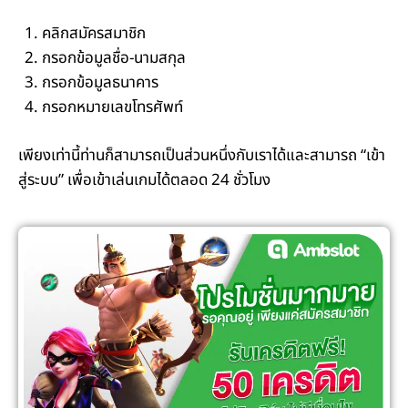
คลิกสมัครสมาชิก
กรอกข้อมูลชื่อ-นามสกุล
กรอกข้อมูลธนาคาร
กรอกหมายเลขโทรศัพท์
เพียงเท่านี้ท่านก็สามารถเป็นส่วนหนึ่งกับเราได้และสามารถ “เข้า
สู่ระบบ” เพื่อเข้าเล่นเกมได้ตลอด 24 ชั่วโมง