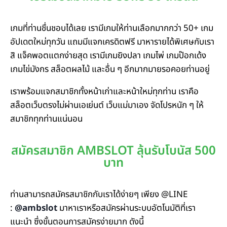
เกมที่ท่านชื่นชอบได้เลย เรามีเกมให้ท่านเลือกมากกว่า 50+ เกม
อัปเดตใหม่ทุกวัน แถมมีแจกเครดิตฟรี มาหารายได้พิเศษกับเรา
สิ แจ็คพอตแตกง่ายสุด เรามีเกมยิงปลา เกมไพ่ เกมป๊อกเด้ง
เกมไข่มังกร สล็อตผลไม้ และอื่น ๆ อีกมากมายรอคอยท่านอยู่
เราพร้อมแจกสมาชิกทั้งหน้าเก่าและหน้าใหม่ทุกท่าน เราคือ
สล็อตเว็บตรงไม่ผ่านเอเย่นต์ เว็บแม่มาเอง จัดโปรหนัก ๆ ให้
สมาชิกทุกท่านแน่นอน
สมัครสมาชิก AMBSLOT ลุ้นรับโบนัส 500
บาท
ท่านสามารถสมัครสมาชิกกับเราได้ง่ายๆ เพียง @LINE
:
@ambslot
มาหาเราหรือสมัครผ่านระบบอัตโนมัติที่เรา
แนะนำ ซึ่งขั้นตอนการสมัครง่ายมาก ดังนี้