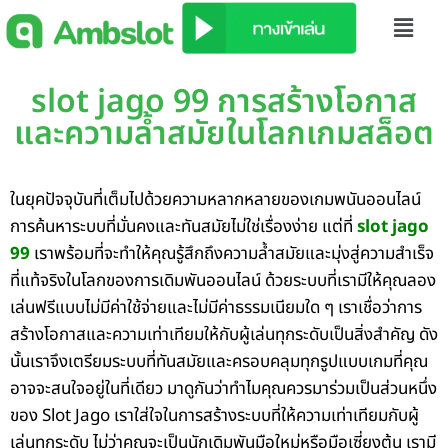
slot jago 99 การสร้างโอกาส
และความล้ำสมัยในโลกเกมสล็อต
ในยุคปัจจุบันที่เต็มไปด้วยความหลากหลายของเกมพนันออนไลน์
การค้นหาระบบที่มั่นคงและทันสมัยไม่ใช่เรื่องง่าย แต่ที่
slot jago
99
เราพร้อมที่จะทำให้คุณรู้สึกถึงความล้ำสมัยและมุ่งสู่ความสำเร็จ
ที่แท้จริงในโลกของการเดิมพันออนไลน์ ด้วยระบบที่เรามีให้คุณลอง
เล่นฟรีแบบไม่มีค่าใช้จ่ายและไม่มีค่าธรรมเนียมใด ๆ เราเชื่อว่าการ
สร้างโอกาสและความเท่าเทียมให้กับผู้เล่นทุกระดับเป็นสิ่งสำคัญ ดัง
นั้นเราจึงเตรียมระบบที่ทันสมัยและครอบคลุมทุกรูปแบบเกมที่คุณ
อาจจะสนใจอยู่ในที่เดียว มาดูกันว่าทำไมคุณควรมาร่วมเป็นส่วนหนึ่ง
ของ Slot Jago เราใส่ใจในการสร้างระบบที่ให้ความเท่าเทียมกับผู้
เล่นทุกระดับ ไม่ว่าคุณจะเป็นนักเดิมพันมือใหม่หรือมือเซี่ยงต้น เรามี