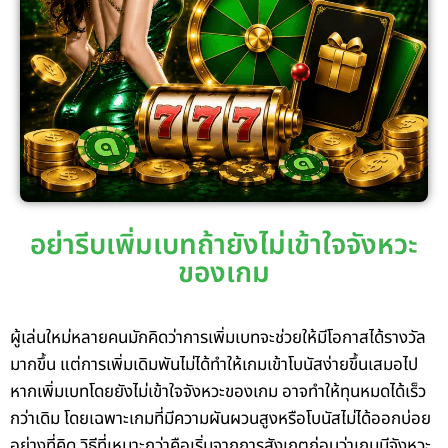
อย่ารีบเพิ่มเบทถ้ายังไม่เข้าใจจังหวะ
ของเกม
ผู้เล่นใหม่หลายคนมักคิดว่าการเพิ่มเบทจะช่วยให้มีโอกาสได้รางวัล
มากขึ้น แต่การเพิ่มเดิมพันไม่ได้ทำให้เกมเข้าโบนัสง่ายขึ้นเสมอไป
หากเพิ่มเบทโดยยังไม่เข้าใจจังหวะของเกม อาจทำให้ทุนหมดได้เร็ว
กว่าเดิม โดยเฉพาะเกมที่มีความผันผวนสูงหรือโบนัสไม่ได้ออกบ่อย
อย่างที่คิด วิธีที่เหมาะกว่าคือเริ่มจากการสังเกตก่อนว่าเกมมีจังหวะ