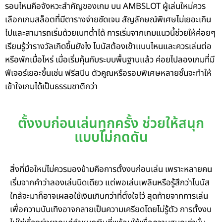
รอบไหนคือจังหวะสำคัญของเกม บน AMBSLOT ผู้เล่นใหม่ควร
เลือกเกมสล็อตที่มีตารางจ่ายชัดเจน สัญลักษณ์พิเศษไม่เยอะเกิน
ไปและสามารถเริ่มด้วยเบทต่ำได้ การเริ่มจากเกมแนวนี้ช่วยให้ค่อยๆ
เรียนรู้ว่ารางวัลเกิดขึ้นยังไง โบนัสต้องเข้าแบบไหนและควรเล่นต่อ
หรือพักเมื่อไหร่ เมื่อเริ่มคุ้นกับระบบพื้นฐานแล้ว ค่อยไปลองเกมที่มี
ฟีเจอร์เยอะขึ้นเช่น ฟรีสปิน ตัวคูณหรือรอบพิเศษหลายชั้นจะทำให้
เข้าใจเกมได้เป็นธรรมชาติกว่า
ตั้งงบก่อนเล่นทุกครั้ง ช่วยให้สนุก
แบบไม่กดดัน
สิ่งที่มือใหม่ไม่ควรมองข้ามคือการตั้งงบก่อนเล่น เพราะหลายคน
เริ่มจากคำว่าลองเล่นนิดเดียว แต่พอเล่นเพลินหรือรู้สึกว่าโบนัส
ใกล้จะมาก็อาจเผลอใช้เงินเกินกว่าที่ตั้งใจไว้ สุดท้ายจากการเล่น
เพื่อความบันเทิงอาจกลายเป็นความเครียดโดยไม่รู้ตัว การตั้งงบ