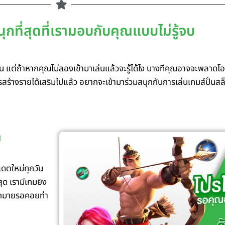
กที่สุดที่เรามอบกับคุณแบบไม่รู้จบ
 แต่ถ้าหากคุณไม่ลองเข้ามาเล่นแล้วจะรู้ได้ไง บางทีคุณอาจจะพลาดโ
ร้างรายได้เสริมไปแล้ว อยากจะเข้ามาร่วมสนุกกับการเล่นเกมส์ปั่นสล็
ต
เดตใหม่ทุกวัน
ด เรามีเกมยิง
มากมายรอคอยท่า