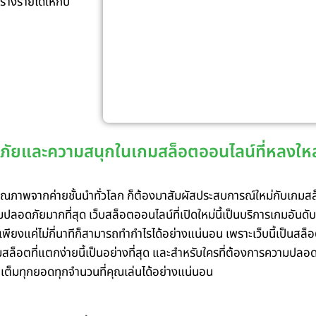
้างรายได้ให้กับ
ัยและความสนุกในเกมสล็อตออนไลน์ที่หลงให
ณภาพจากค่ายชั้นนำทั่วโลก ก็ต้องมาสัมผัสประสบการณ์ใหม่กับเกมสล็อ
อดภัยมากที่สุด เว็บสล็อตออนไลน์ที่เปิดใหม่นี้เป็นบริการเกมอันดั
ี้เพียงแค่ไม่กี่นาทีก็สามารถทำกำไรได้อย่างแน่นอน เพราะเว็บนี้เป็นสล็
ล็อตที่แตกง่ายนี้เป็นอย่างที่สุด และสำหรับใครที่ต้องการความปล
้เต็มทุกยอดทุกจำนวนที่คุณเล่นได้อย่างแน่นอน