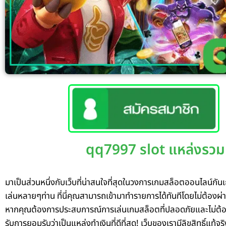
qq7997 slot แหล่งรวมเก
มาเป็นส่วนหนึ่งกับเว็บที่น่าสนใจที่สุดในวงการเกมสล็อตออนไลน์กั
เล่นหลายๆท่าน ที่นี่คุณสามารถเข้ามาทำรายการได้ทันทีโดยไม่ต้องผ
หากคุณต้องการประสบการณ์การเล่นเกมสล็อตที่ปลอดภัยและไม่ต้องกัง
รับการยอมรับว่าเป็นแหล่งทำเงินที่ดีที่สุด! เว็บของเรามีลิขสิทธิ์แท้