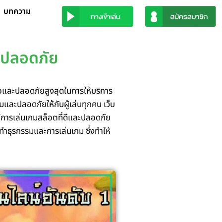
บทความ
มปลอดภัย
ถือและปลอดภัยสูงสุดในการให้บริการ
และปลอดภัยให้กับผู้เล่นทุกคน เว็บ
ณ์การเล่นเกมสล็อตที่ดีและปลอดภัย
ำธุรกรรมและการเล่นเกม ซึ่งทำให้