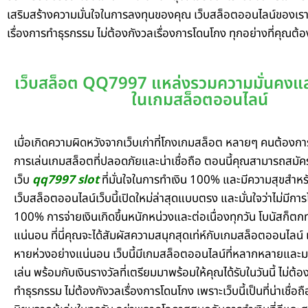
เสริมสร้างความมั่นใจในการลงทุนของคุณ เว็บสล็อตออนไลน์ของเรายั
เรื่องการทำธุรกรรม ไม่ต้องกังวลเรื่องการโดนโกง ทุกอย่างที่คุณต
เว็บสล็อต QQ7997 แหล่งรวมความมั่นคงแ
ในเกมสล็อตออนไลน์
เมื่อเกิดความผิดหวังจากเว็บเก่าที่โกงเกมสล็อต หลายๆ คนต้องกา
การเล่นเกมสล็อตที่ปลอดภัยและน่าเชื่อถือ ตอนนี้คุณสามารถสมัคร
เว็บ
qq7997 slot
ที่มั่นใจในการทำเงิน 100% และมีความสุขสำหรับผ
เว็บสล็อตออนไลน์เว็บนี้เปิดใหม่ล่าสุดแบบตรง และมั่นใจว่าไม่มีการโ
100% การจ่ายเงินเกิดขึ้นหนักหน่วงและต่อเนื่องทุกวัน โบนัสก็ตกท
แน่นอน ที่นี่คุณจะได้สัมผัสความสนุกสุดเท่ห์กับเกมสล็อตออนไลน์
หายห่วงอย่างแน่นอน เว็บนี้มีเกมสล็อตออนไลน์ที่หลากหลายและม
เล่น พร้อมกับเงินรางวัลที่เตรียมมาพร้อมให้คุณได้รับในวันนี้ ไม่ต้อ
ทำธุรกรรม ไม่ต้องกังวลเรื่องการโดนโกง เพราะเว็บนี้เป็นที่น่าเชื่อ