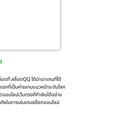
ล
ตที่ สล็อตQQ ได้นำเอาเกมที่ได้
บแรกที่เป็นค่ายเกมแนวหน้าระดับโลก
อตออนไลน์เว็บตรงที่ทำเงินได้อย่าง
อดภัยในการเล่นเกมสล็อตออนไลน์