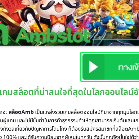
มสล็อตที่น่าสนใจที่สุดในโลกออนไลน์อั
นเถอะ
สล็อต
Amb
เป็นแหล่งรวมเกมสล็อตออนไลน์ที่มาจากทุกมุมโลกแล
่านผู้แทน และไม่มีขั้นต่ำในการทำธุรกรรมทำให้คุณสามารถเริ่มต้นเล่น
วลเกี่ยวกับปัญหาการโดนโกง ก็ต้องรีบสมัครสมาชิกที่สล็อตAmb ที่เป
จริง 100% และได้รับความนิยมจากผู้เล่นในทุกวัน ดังนั้นคุณจึงมั่นใจได้ว