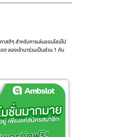
อกาสดีๆ สำหรับการเล่นออนไลน์ไป
อต ลองเข้ามาร่วมเป็นส่วน 1 กับ