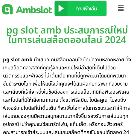
pg slot amb ประสบการณ์ใหม่
ในการเล่นสล็อตออนไลน์ 2024
pg slot amb
นำเสนอเกมสล็อตออนไลน์ที่มีความหลากหลาย ทั้ง
เกมสล็อตคลาสสิกที่คุณรู้จักและเกมใหม่ล่าสุดที่เต็มไปด้วย
นวัตกรรมและฟีเจอร์ที่น่าตื่นเต้น เกมที่นี่ถูกพัฒนาโดยนักพัฒนา
ชั้นนำระดับโลก เพื่อให้แน่ใจว่าคุณจะได้สัมผัสกับกราฟิกที่สวยงาม
และเสียงที่เร้าใจ หนึ่งในข้อดีของการเล่นสล็อตที่นี่คือฟีเจอร์พิเศษ
และโบนัสที่มีให้เลือกมากมาย ตั้งแต่ฟรีสปิน, โบนัสคูณ, ไปจนถึง
ฟีเจอร์เกมโบนัสที่น่าตื่นเต้น ที่จะเพิ่มโอกาสในการชนะและทำให้การ
เล่นเกมของคุณมีความสนุกสนานมากยิ่งขึ้น รองรับการเล่นบนทุก
อุปกรณ์ ไม่ว่าคุณจะใช้สมาร์ตโฟน, แท็บเล็ต, หรือคอมพิวเตอร์
คุณสามารถเข้าสู่ระบบและเล่นเกมสล็อตที่คุณชื่นชอบได้ตลอด 24