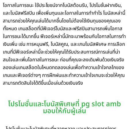
โอกาสในการชนะ ใช้ประโยชน์จากโบนัสต้อนรับ, โปรโมชั่นฝากเงิน,
และโบนัสฟรีสปิน เพื่อเพิ่มทุนและโอกาสในการทำกำไร โบนัสเหล่านี้
สามารถช่วยให้คุณเล่นได้มากขึ้นโดยไม่ต้องใช้เงินทุนของคุณเอง
ทั้งหมด เกมสล็อตที่มีฟีเจอร์โบนัสและฟรีสปินสามารถเพิ่มโอกาส
ในการชนะได้มากขึ้น ฟีเจอร์เหล่านี้มักจะมาพร้อมกับโอกาสในการทำ
เงินเพิ่ม เช่น การหมุนฟรี, โบนัสคูณ, และเกมโบนัสพิเศษ การเลือก
เกมที่มีฟีเจอร์เหล่านี้จะช่วยให้คุณได้รับประสบการณ์การเล่นที่น่า
สนใจและเพิ่มโอกาสในการชนะ ก่อนที่คุณจะลงเดิมพันด้วยเงินจริง
ลองเล่นเกมสล็อตในโหมดทดลองเล่นเพื่อทำความเข้าใจกลไกของ
เกมและฟีเจอร์ต่างๆ การฝึกฝนและทำความเข้าใจเกมจะช่วยให้คุณ
สามารถตัดสินใจได้ดีขึ้นเมื่อเล่นด้วยเงินจริง
โปรโมชั่นและโบนัสพิเศษที่ pg slot amb
มอบให้กับผู้เล่น