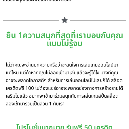
ยืน 1ความสนุกที่สุดที่เรามอบกับคุณ
แบบไม่รู้จบ
ไม่ว่าคุณจะอ่านบทความหรือว่าจะสนใจการเล่นเกมออนไลน์มา
แค่ไหน แต่ถ้าหากคุณไม่ลองเข้ามาเล่นแล้วจะรู้ได้ไง บางทีคุณ
อาจจะพลาดโอกาสดีๆ สำหรับการเล่นออนไลน์ไปเลยก็ได้ สล็อต
เครดิตฟรี 100 ไม่ต้องแชร์อาจจะพลาดช่องทางการสร้างรายได้
เสริมไปแล้ว อยากจะเข้ามาร่วมสนุกกับการเล่นเกมส์ปั่นสล็อต
ลองเข้ามาร่วมเป็นส่วน 1 กับเรา
โปรโมชั่นมากมาย รับฟรี 50 เครดิต