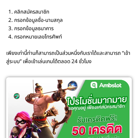
คลิกสมัครสมาชิก
กรอกข้อมูลชื่อ-นามสกุล
กรอกข้อมูลธนาคาร
กรอกหมายเลขโทรศัพท์
เพียงเท่านี้ท่านก็สามารถเป็นส่วนหนึ่งกับเราได้และสามารถ “เข้า
สู่ระบบ” เพื่อเข้าเล่นเกมได้ตลอด 24 ชั่วโมง