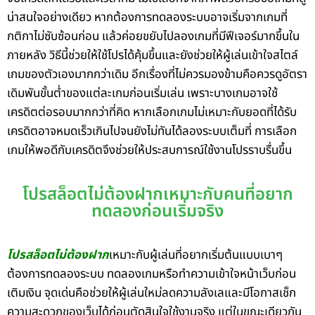
น่าสนใจอย่างเดียว หากต้องการทดลองระบบอาจเริ่มจากเกมที่
กติกาไม่ซับซ้อนก่อน แล้วค่อยขยับไปลองเกมที่มีฟีเจอร์มากขึ้นใน
ภายหลัง วิธีนี้ช่วยให้ใช้โปรได้คุ้มขึ้นและยังช่วยให้ผู้เล่นเข้าใจสไตล์
เกมของตัวเองมากกว่าเดิม อีกเรื่องที่ไม่ควรมองข้ามคือควรดูอัตรา
เดิมพันขั้นต่ำของแต่ละเกมก่อนเริ่มเล่น เพราะบางเกมอาจใช้
เครดิตต่อรอบมากกว่าที่คิด หากเลือกเกมไม่เหมาะกับยอดที่ได้รับ
เครดิตอาจหมดเร็วเกินไปจนยังไม่ทันได้ลองระบบเต็มที่ การเลือก
เกมให้พอดีกับเครดิตจึงช่วยให้ประสบการณ์ใช้งานโปรราบรื่นขึ้น
โปรสล็อตไม่ต้องฝากเหมาะกับคนที่อยาก
ทดลองก่อนเริ่มจริง
โปรสล็อตไม่ต้องฝาก
เหมาะกับผู้เล่นที่อยากเริ่มต้นแบบเบาๆ
ต้องการทดลองระบบ ทดลองเกมหรือทำความเข้าใจหน้าเว็บก่อน
เติมเงิน จุดเด่นคือช่วยให้ผู้เล่นใหม่ลดความลังเลและมีโอกาสเช็ก
ความสะดวกของเว็บได้ก่อนตัดสินใจใช้งานจริง แต่ในขณะเดียวกัน