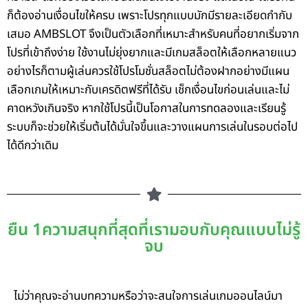
ก็ต้องอ่านเงื่อนไขให้ครบ เพราะโปรทุกแบบมักมีรายละเอียดกำกับ
เสมอ AMBSLOT จึงเป็นตัวเลือกที่เหมาะสำหรับคนที่อยากเริ่มจาก
โปรที่เข้าถึงง่าย ใช้งานไม่ยุ่งยากและมีเกมสล็อตให้เลือกหลายแนว
อย่างไรก็ตามผู้เล่นควรใช้โปรโมชั่นสล็อตไม่ต้องฝากอย่างมีแผน
เลือกเกมให้เหมาะกับเครดิตฟรีที่ได้รับ เช็กเงื่อนไขก่อนเล่นและไม่
คาดหวังเกินจริง หากใช้โปรนี้เป็นโอกาสในการทดลองและเรียนรู้
ระบบก็จะช่วยให้เริ่มต้นได้มั่นใจขึ้นและวางแผนการเล่นในรอบต่อไป
ได้ดีกว่าเดิม
ยืน 1ความสนุกที่สุดที่เรามอบกับคุณแบบไม่รู้
จบ
ไม่ว่าคุณจะอ่านบทความหรือว่าจะสนใจการเล่นเกมออนไลน์มา