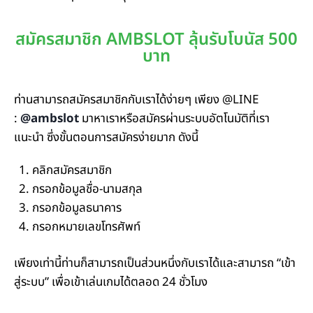
สมัครสมาชิก AMBSLOT ลุ้นรับโบนัส 500
บาท
ท่านสามารถสมัครสมาชิกกับเราได้ง่ายๆ เพียง @LINE
:
@ambslot
มาหาเราหรือสมัครผ่านระบบอัตโนมัติที่เรา
แนะนำ ซึ่งขั้นตอนการสมัครง่ายมาก ดังนี้
คลิกสมัครสมาชิก
กรอกข้อมูลชื่อ-นามสกุล
กรอกข้อมูลธนาคาร
กรอกหมายเลขโทรศัพท์
เพียงเท่านี้ท่านก็สามารถเป็นส่วนหนึ่งกับเราได้และสามารถ “เข้า
สู่ระบบ” เพื่อเข้าเล่นเกมได้ตลอด 24 ชั่วโมง