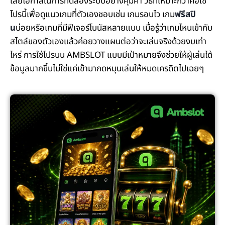
เสียโอกาสในการทดลองระบบอย่างคุ้มค่า วิธีที่เหมาะกว่าคือใช้
โปรนี้เพื่อดูแนวเกมที่ตัวเองชอบเช่น เกมรอบไว เกม
ฟรีสปิ
น
บ่อยหรือเกมที่มีฟีเจอร์โบนัสหลายแบบ เมื่อรู้ว่าเกมไหนเข้ากับ
สไตล์ของตัวเองแล้วค่อยวางแผนต่อว่าจะเล่นจริงด้วยงบเท่า
ไหร่ การใช้โปรบน AMBSLOT แบบมีเป้าหมายจึงช่วยให้ผู้เล่นได้
ข้อมูลมากขึ้นไม่ใช่แค่เข้ามากดหมุนเล่นให้หมดเครดิตไปเฉยๆ