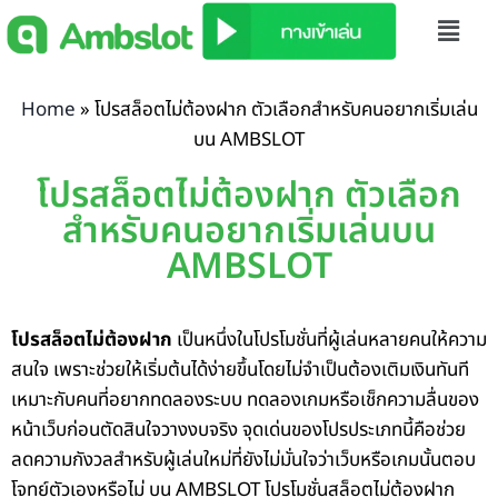
Home
»
โปรสล็อตไม่ต้องฝาก ตัวเลือกสำหรับคนอยากเริ่มเล่น
บน AMBSLOT
โปรสล็อตไม่ต้องฝาก ตัวเลือก
สำหรับคนอยากเริ่มเล่นบน
AMBSLOT
โปรสล็อตไม่ต้องฝาก
เป็นหนึ่งในโปรโมชั่นที่ผู้เล่นหลายคนให้ความ
สนใจ เพราะช่วยให้เริ่มต้นได้ง่ายขึ้นโดยไม่จำเป็นต้องเติมเงินทันที
เหมาะกับคนที่อยากทดลองระบบ ทดลองเกมหรือเช็กความลื่นของ
หน้าเว็บก่อนตัดสินใจวางงบจริง จุดเด่นของโปรประเภทนี้คือช่วย
ลดความกังวลสำหรับผู้เล่นใหม่ที่ยังไม่มั่นใจว่าเว็บหรือเกมนั้นตอบ
โจทย์ตัวเองหรือไม่ บน AMBSLOT โปรโมชั่นสล็อตไม่ต้องฝาก