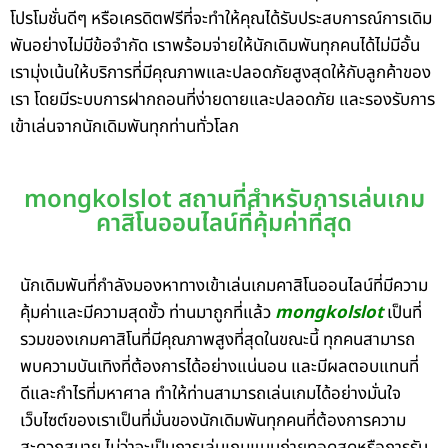
โปรโมชั่นดีๆ หรือเครดิตฟรีที่จะทำให้คุณได้รับประสบการณ์การเดิม
พันอย่างไม่มีข้อจำกัด เราพร้อมจ่ายให้นักเดิมพันทุกคนได้ไม่มีอั้น
เรามุ่งเน้นให้บริการที่มีคุณภาพและปลอดภัยสูงสุดให้กับลูกค้าของ
เรา โดยมีระบบการฝากถอนที่ง่ายดายและปลอดภัย และรองรับการ
เข้าเล่นจากนักเดิมพันทุกท่านทั่วโลก
mongkolslot สถานที่สำหรับการเล่นเกม
คาสิโนออนไลน์ที่คุ้มค่าที่สุด
นักเดิมพันที่กำลังมองหาทางเข้าเล่นเกมคาสิโนออนไลน์ที่มีความ
คุ้มค่าและมีความสุดขั้ว ท่านมาถูกที่แล้ว
mongkolslot
เป็นที่
รวมของเกมคาสิโนที่มีคุณภาพสูงที่สุดในขณะนี้ ทุกคนสามารถ
พบความบันเทิงที่ต้องการได้อย่างแน่นอน และมีผลตอบแทนที่
ดีและกำไรที่มหาศาล ทำให้ท่านสามารถเล่นเกมได้อย่างมั่นใจ
เว็บไซต์ของเราเป็นที่มั่นของนักเดิมพันทุกคนที่ต้องการความ