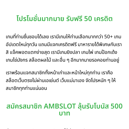
โปรโมชั่นมากมาย รับฟรี 50 เครดิต
เกมที่ท่านชื่นชอบได้เลย เรามีเกมให้ท่านเลือกมากกว่า 50+ เกม
อัปเดตใหม่ทุกวัน แถมมีแจกเครดิตฟรี มาหารายได้พิเศษกับเรา
สิ แจ็คพอตแตกง่ายสุด เรามีเกมยิงปลา เกมไพ่ เกมป๊อกเด้ง
เกมไข่มังกร สล็อตผลไม้ และอื่น ๆ อีกมากมายรอคอยท่านอยู่
เราพร้อมแจกสมาชิกทั้งหน้าเก่าและหน้าใหม่ทุกท่าน เราคือ
สล็อตเว็บตรงไม่ผ่านเอเย่นต์ เว็บแม่มาเอง จัดโปรหนัก ๆ ให้
สมาชิกทุกท่านแน่นอน
สมัครสมาชิก AMBSLOT ลุ้นรับโบนัส 500
บาท