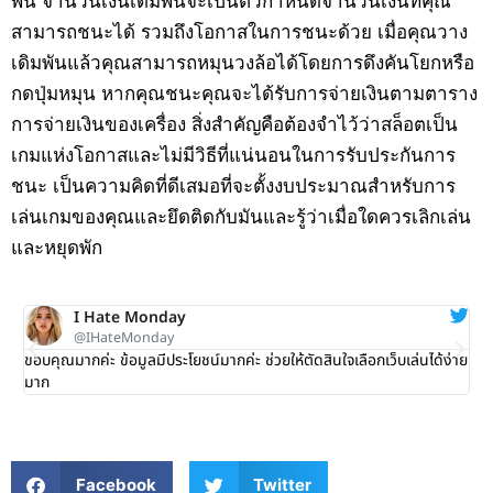
พัน จำนวนเงินเดิมพันจะเป็นตัวกำหนดจำนวนเงินที่คุณ
สามารถชนะได้ รวมถึงโอกาสในการชนะด้วย เมื่อคุณวาง
เดิมพันแล้วคุณสามารถหมุนวงล้อได้โดยการดึงคันโยกหรือ
กดปุ่มหมุน หากคุณชนะคุณจะได้รับการจ่ายเงินตามตาราง
การจ่ายเงินของเครื่อง
สิ่งสำคัญคือต้องจำไว้ว่าสล็อตเป็น
เกมแห่งโอกาสและไม่มีวิธีที่แน่นอนในการรับประกันการ
ชนะ เป็นความคิดที่ดีเสมอที่จะตั้งงบประมาณสำหรับการ
เล่นเกมของคุณและยึดติดกับมันและรู้ว่าเมื่อใดควรเลิกเล่น
และหยุดพัก
I Hate Monday
@IHateMonday
ขอบคุณมากค่ะ ข้อมูลมีประโยชน์มากค่ะ ช่วยให้ตัดสินใจเลือกเว็บเล่นได้ง่าย
เว็
มาก
ใหม
Facebook
Twitter