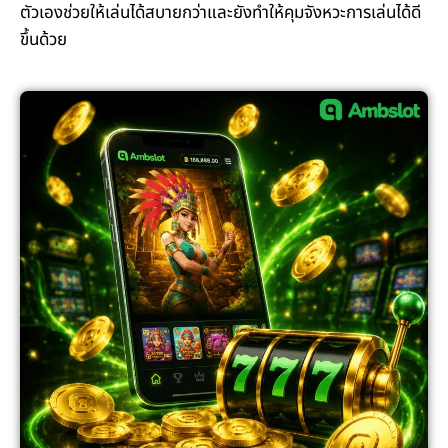
ตัวเองช่วยให้เล่นได้สบายกว่าและยังทำให้คุมจังหวะการเล่นได้ดี
ขึ้นด้วย