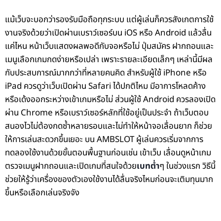
แม้เว็บจะบอกว่ารองรับมือถือทุกระบบ แต่ผู้เล่นก็ควรสังเกตการใช้
งานจริงด้วยว่าเปิดผ่านเบราว์เซอร์บน iOS หรือ Android แล้วลื่น
แค่ไหน หน้าเว็บแสดงผลพอดีกับจอหรือไม่ ปุ่มสมัคร ฝากถอนและ
เมนูเลือกเกมกดง่ายหรือเปล่า เพราะรายละเอียดเล็กๆ เหล่านี้มีผล
กับประสบการณ์มากกว่าที่หลายคนคิด สำหรับผู้ใช้ iPhone หรือ
iPad ควรดูว่าเว็บเปิดผ่าน Safari ได้ปกติไหม มีอาการโหลดค้าง
หรือเด้งออกระหว่างเข้าเกมหรือไม่ ส่วนผู้ใช้ Android ควรลองเปิด
ผ่าน Chrome หรือเบราว์เซอร์หลักที่ใช้อยู่เป็นประจำ ถ้าเว็บตอบ
สนองไวไม่ต้องกดซ้ำหลายรอบและไม่ทำให้หน้าจอเลื่อนยาก ก็ช่วย
ให้การเล่นสะดวกขึ้นเยอะ บน AMBSLOT ผู้เล่นควรเริ่มจากการ
ทดลองใช้งานด้วยขั้นตอนพื้นฐานก่อนเช่น เข้าเว็บ เลื่อนดูหน้าเกม
ตรวจเมนูฝากถอนและเปิดเกมที่สนใจด้วย
เบทต่ำ
ๆ ในช่วงแรก วิธีนี้
ช่วยให้รู้ว่าเครื่องของตัวเองใช้งานได้ลื่นจริงไหมก่อนจะเติมทุนมาก
ขึ้นหรือเลือกเล่นจริงจัง