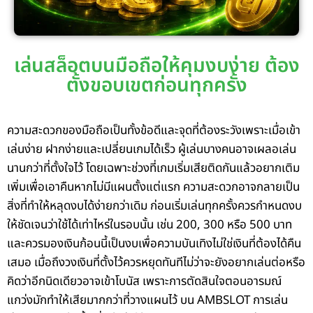
เล่นสล็อตบนมือถือให้คุมงบง่าย ต้อง
ตั้งขอบเขตก่อนทุกครั้ง
ความสะดวกของมือถือเป็นทั้งข้อดีและจุดที่ต้องระวังเพราะเมื่อเข้า
เล่นง่าย ฝากง่ายและเปลี่ยนเกมได้เร็ว ผู้เล่นบางคนอาจเผลอเล่น
นานกว่าที่ตั้งใจไว้ โดยเฉพาะช่วงที่เกมเริ่มเสียติดกันแล้วอยากเติม
เพิ่มเพื่อเอาคืนหากไม่มีแผนตั้งแต่แรก ความสะดวกอาจกลายเป็น
สิ่งที่ทำให้หลุดงบได้ง่ายกว่าเดิม ก่อนเริ่มเล่นทุกครั้งควรกำหนดงบ
ให้ชัดเจนว่าใช้ได้เท่าไหร่ในรอบนั้น เช่น 200, 300 หรือ 500 บาท
และควรมองเงินก้อนนี้เป็นงบเพื่อความบันเทิงไม่ใช่เงินที่ต้องได้คืน
เสมอ เมื่อถึงวงเงินที่ตั้งไว้ควรหยุดทันทีไม่ว่าจะยังอยากเล่นต่อหรือ
คิดว่าอีกนิดเดียวอาจเข้าโบนัส เพราะการตัดสินใจตอนอารมณ์
แกว่งมักทำให้เสียมากกว่าที่วางแผนไว้ บน AMBSLOT การเล่น