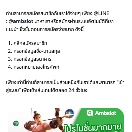
ท่านสามารถสมัครสมาชิกกับเราได้ง่ายๆ เพียง @LINE
:
@ambslot
มาหาเราหรือสมัครผ่านระบบอัตโนมัติที่เรา
แนะนำ ซึ่งขั้นตอนการสมัครง่ายมาก ดังนี้
คลิกสมัครสมาชิก
กรอกข้อมูลชื่อ-นามสกุล
กรอกข้อมูลธนาคาร
กรอกหมายเลขโทรศัพท์
เพียงเท่านี้ท่านก็สามารถเป็นส่วนหนึ่งกับเราได้และสามารถ “เข้า
สู่ระบบ” เพื่อเข้าเล่นเกมได้ตลอด 24 ชั่วโมง