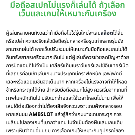
มือถือสเปกไม่แรงก็เล่นได้ ถ้าเลือก
เว็บและเกมให้เหมาะกับเครื่อง
ผู้เล่นหลายคนกังวลว่าถ้ามือถือไม่ใช่รุ่นใหม่จะเล่น
สล็อต
ได้ลื่น
หรือเปล่า ความจริงแล้วมือถือรุ่นกลางหรือรุ่นเก่าหลายรุ่นยัง
สามารถเล่นได้ หากเว็บปรับระบบให้เหมาะกับมือถือและเกมไม่ได้
กินทรัพยากรเครื่องมากเกินไป แต่ผู้เล่นก็ควรช่วยลดปัญหาด้วย
การปิดแอปที่ไม่จำเป็น เคลียร์แท็บเบราว์เซอร์และใช้อินเทอร์เน็ต
ที่เสถียรก่อนเข้าเล่นเกมบางประเภทมีกราฟิกหนัก เอฟเฟกต์
เยอะหรือแอนิเมชันจัดเต็มมาก หากเครื่องไม่แรงอาจทำให้โหลด
ช้าหรือกระตุกได้ง่าย สำหรับมือถือสเปกไม่สูง ควรเริ่มจากเกมที่
ภาพไม่หนักเกินไป ปรับเบทง่ายและใช้เวลาโหลดไม่นาน เพื่อให้
เล่นได้ต่อเนื่องกว่าไม่ต้องเสียจังหวะเพราะเกมค้างกลางรอบ
หากเล่นบน
AMBSLOT
แล้วรู้สึกว่าเกมบางเกมกระตุก ควร
เปลี่ยนไปลองเกมที่เบากว่าแทน ไม่จำเป็นต้องฝืนเล่นเกมเดิม
เพราะเห็นว่าคนอื่นนิยม การเลือกเกมให้เหมาะกับอุปกรณ์ของ