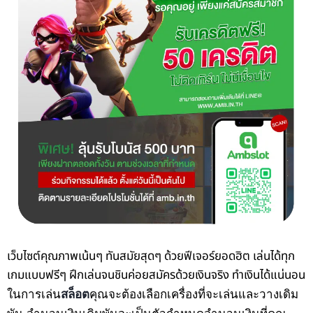
เว็บไซต์คุณภาพเน้นๆ ทันสมัยสุดๆ ด้วยฟีเจอร์ยอดฮิต เล่นได้ทุก
เกมแบบฟรีๆ ฝึกเล่นจนชินค่อยสมัครด้วยเงินจริง ทำเงินได้แน่นอน
ในการเล่น
สล็อต
คุณจะต้องเลือกเครื่องที่จะเล่นและวางเดิม