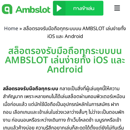
Home
»
สล็อตรองรับมือถือทุกระบบบน AMBSLOT เล่นง่ายทั้ง
iOS และ Android
สล็อตรองรับมือถือทุกระบบบน
AMBSLOT เล่นง่ายทั้ง iOS และ
Android
สล็อตรองรับมือถือทุกระบบ
กลายเป็นสิ่งที่ผู้เล่นยุคนี้ให้ความ
สำคัญมาก เพราะหลายคนไม่ได้เล่นสล็อตผ่านคอมพิวเตอร์เหมือน
เมื่อก่อนแล้ว แต่มักใช้มือถือเป็นอุปกรณ์หลักในการสมัคร ฝาก
ถอน เลือกเกมและเข้าเล่นในช่วงเวลาว่างสั้นๆ ไม่ว่าจะเป็นตอนพัก
งาน ก่อนนอนหรือระหว่างเดินทาง ถ้าเว็บโหลดช้า เมนูรกหรือเข้า
เกมแล้วค้างบ่อย ความรู้สึกอยากเล่นก็สะดุดได้ตั้งแต่ยังไม่ทันเริ่ม