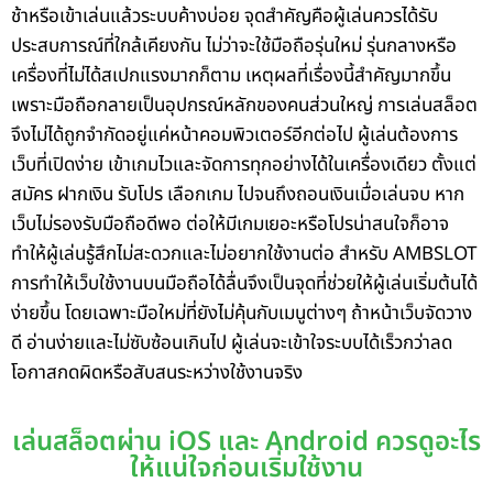
ช้าหรือเข้าเล่นแล้วระบบค้างบ่อย จุดสำคัญคือผู้เล่นควรได้รับ
ประสบการณ์ที่ใกล้เคียงกัน ไม่ว่าจะใช้มือถือรุ่นใหม่ รุ่นกลางหรือ
เครื่องที่ไม่ได้สเปกแรงมากก็ตาม เหตุผลที่เรื่องนี้สำคัญมากขึ้น
เพราะมือถือกลายเป็นอุปกรณ์หลักของคนส่วนใหญ่ การเล่นสล็อต
จึงไม่ได้ถูกจำกัดอยู่แค่หน้าคอมพิวเตอร์อีกต่อไป ผู้เล่นต้องการ
เว็บที่เปิดง่าย เข้าเกมไวและจัดการทุกอย่างได้ในเครื่องเดียว ตั้งแต่
สมัคร ฝากเงิน รับโปร เลือกเกม ไปจนถึงถอนเงินเมื่อเล่นจบ หาก
เว็บไม่รองรับมือถือดีพอ ต่อให้มีเกมเยอะหรือโปรน่าสนใจก็อาจ
ทำให้ผู้เล่นรู้สึกไม่สะดวกและไม่อยากใช้งานต่อ สำหรับ AMBSLOT
การทำให้เว็บใช้งานบนมือถือได้ลื่นจึงเป็นจุดที่ช่วยให้ผู้เล่นเริ่มต้นได้
ง่ายขึ้น โดยเฉพาะมือใหม่ที่ยังไม่คุ้นกับเมนูต่างๆ ถ้าหน้าเว็บจัดวาง
ดี อ่านง่ายและไม่ซับซ้อนเกินไป ผู้เล่นจะเข้าใจระบบได้เร็วกว่าลด
โอกาสกดผิดหรือสับสนระหว่างใช้งานจริง
เล่นสล็อตผ่าน iOS และ Android ควรดูอะไร
ให้แน่ใจก่อนเริ่มใช้งาน