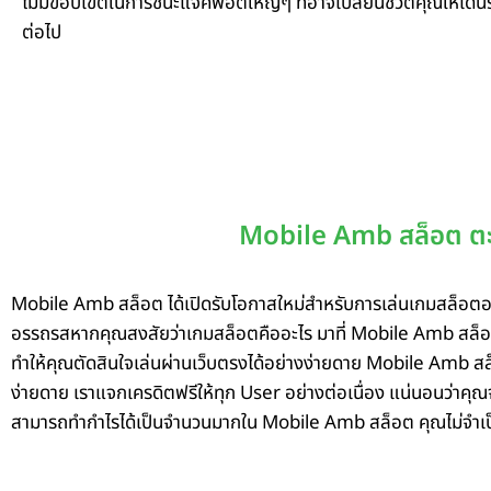
ไม่มีขอบเขตในการชนะแจ็คพอตใหญ่ๆ ที่อาจเปลี่ยนชีวิตคุณให้เด่น
ต่อไป
Mobile Amb สล็อต ตะ
Mobile Amb สล็อต ได้เปิดรับโอกาสใหม่สำหรับการเล่นเกมสล็อตออน
อรรถรสหากคุณสงสัยว่าเกมสล็อตคืออะไร มาที่ Mobile Amb สล็อต เพราะ
ทำให้คุณตัดสินใจเล่นผ่านเว็บตรงได้อย่างง่ายดาย Mobile Amb สล็อ
ง่ายดาย เราแจกเครดิตฟรีให้ทุก User อย่างต่อเนื่อง แน่นอนว่าคุณ
สามารถทำกำไรได้เป็นจำนวนมากใน Mobile Amb สล็อต คุณไม่จำเป็น