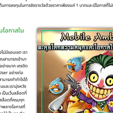
่มต้นการลงทุนในการชิงรางวัลด้วยราคาเพียงแค่ 1 บาทและมีโอกาสที
อมโอกาสใน
ไม่มีขอบเขต เรา
ห้คุณสามารถเข้ามา
าอย่างมาก เครดิต
User อย่างต่อ
งสามารถทำกำไรได้
นและเรามุ่งหวัง
เป็นเว็บสล็อตที่
สล็อตที่ครบทุก
่าพลาดโอกาสที่