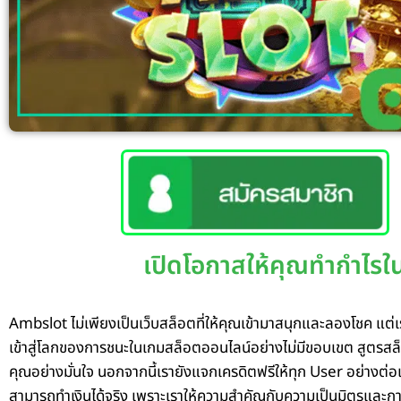
เปิดโอกาสให้คุณทำกำไรใ
Ambslot ไม่เพียงเป็นเว็บสล็อตที่ให้คุณเข้ามาสนุกและลองโชค แต่เราย
เข้าสู่โลกของการชนะในเกมสล็อตออนไลน์อย่างไม่มีขอบเขต สูตรสล็
คุณอย่างมั่นใจ นอกจากนี้เรายังแจกเครดิตฟรีให้ทุก User อย่างต่อเน
สามารถทำเงินได้จริง เพราะเราให้ความสำคัญกับความเป็นมิตรและการ