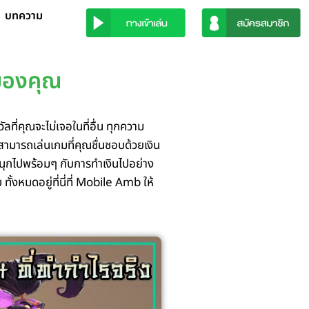
บทความ
ของคุณ
ลที่คุณจะไม่เจอในที่อื่น ทุกความ
ามารถเล่นเกมที่คุณชื่นชอบด้วยเงิน
สนุกไปพร้อมๆ กับการทำเงินไปอย่าง
้งหมดอยู่ที่นี่ที่ Mobile Amb ให้