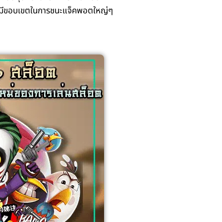
่ไม่มีขอบเขตในการชนะแจ็คพอตใหญ่ๆ