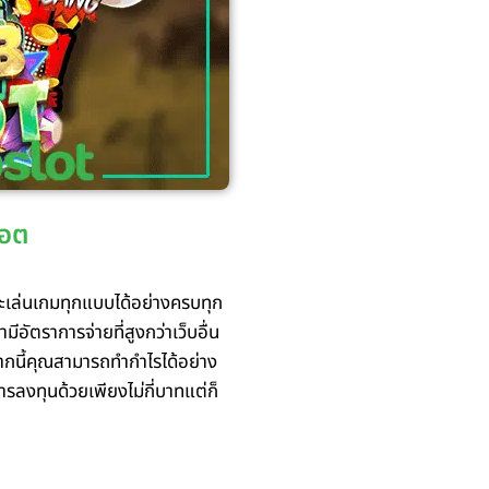
็อต
ละเล่นเกมทุกแบบได้อย่างครบทุก
อัตราการจ่ายที่สูงกว่าเว็บอื่น
จากนี้คุณสามารถทำกำไรได้อย่าง
รลงทุนด้วยเพียงไม่กี่บาทแต่ก็