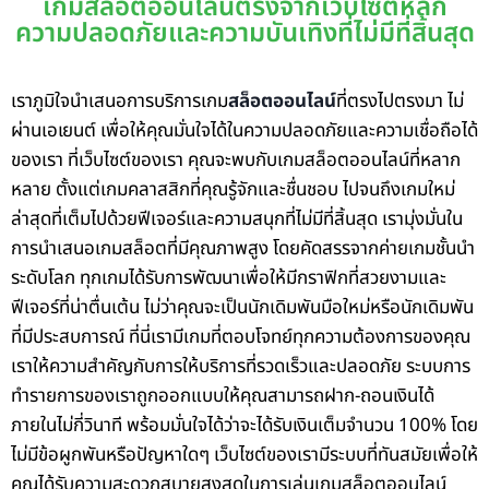
เกมสล็อตออนไลน์ตรงจากเว็บไซต์หลัก
ความปลอดภัยและความบันเทิงที่ไม่มีที่สิ้นสุด
เราภูมิใจนำเสนอการบริการเกม
สล็อตออนไลน์
ที่ตรงไปตรงมา ไม่
ผ่านเอเยนต์ เพื่อให้คุณมั่นใจได้ในความปลอดภัยและความเชื่อถือได้
ของเรา ที่เว็บไซต์ของเรา คุณจะพบกับเกมสล็อตออนไลน์ที่หลาก
หลาย ตั้งแต่เกมคลาสสิกที่คุณรู้จักและชื่นชอบ ไปจนถึงเกมใหม่
ล่าสุดที่เต็มไปด้วยฟีเจอร์และความสนุกที่ไม่มีที่สิ้นสุด เรามุ่งมั่นใน
การนำเสนอเกมสล็อตที่มีคุณภาพสูง โดยคัดสรรจากค่ายเกมชั้นนำ
ระดับโลก ทุกเกมได้รับการพัฒนาเพื่อให้มีกราฟิกที่สวยงามและ
ฟีเจอร์ที่น่าตื่นเต้น ไม่ว่าคุณจะเป็นนักเดิมพันมือใหม่หรือนักเดิมพัน
ที่มีประสบการณ์ ที่นี่เรามีเกมที่ตอบโจทย์ทุกความต้องการของคุณ
เราให้ความสำคัญกับการให้บริการที่รวดเร็วและปลอดภัย ระบบการ
ทำรายการของเราถูกออกแบบให้คุณสามารถฝาก-ถอนเงินได้
ภายในไม่กี่วินาที พร้อมมั่นใจได้ว่าจะได้รับเงินเต็มจำนวน 100% โดย
ไม่มีข้อผูกพันหรือปัญหาใดๆ เว็บไซต์ของเรามีระบบที่ทันสมัยเพื่อให้
คุณได้รับความสะดวกสบายสูงสุดในการเล่นเกมสล็อตออนไลน์