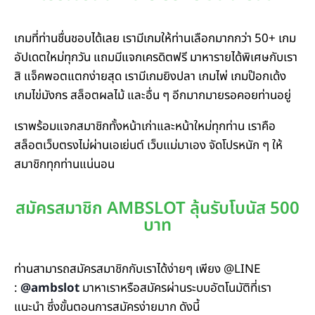
เกมที่ท่านชื่นชอบได้เลย เรามีเกมให้ท่านเลือกมากกว่า 50+ เกม
อัปเดตใหม่ทุกวัน แถมมีแจกเครดิตฟรี มาหารายได้พิเศษกับเรา
สิ แจ็คพอตแตกง่ายสุด เรามีเกมยิงปลา เกมไพ่ เกมป๊อกเด้ง
เกมไข่มังกร สล็อตผลไม้ และอื่น ๆ อีกมากมายรอคอยท่านอยู่
เราพร้อมแจกสมาชิกทั้งหน้าเก่าและหน้าใหม่ทุกท่าน เราคือ
สล็อตเว็บตรงไม่ผ่านเอเย่นต์ เว็บแม่มาเอง จัดโปรหนัก ๆ ให้
สมาชิกทุกท่านแน่นอน
สมัครสมาชิก AMBSLOT ลุ้นรับโบนัส 500
บาท
ท่านสามารถสมัครสมาชิกกับเราได้ง่ายๆ เพียง @LINE
:
@ambslot
มาหาเราหรือสมัครผ่านระบบอัตโนมัติที่เรา
แนะนำ ซึ่งขั้นตอนการสมัครง่ายมาก ดังนี้