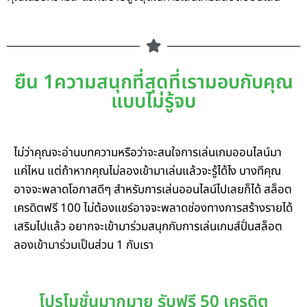
ยืน 1ความสนุกที่สุดที่เรามอบกับคุณ
แบบไม่รู้จบ
ไม่ว่าคุณจะอ่านบทความหรือว่าจะสนใจการเล่นเกมออนไลน์มา
แค่ไหน แต่ถ้าหากคุณไม่ลองเข้ามาเล่นแล้วจะรู้ได้ไง บางทีคุณ
อาจจะพลาดโอกาสดีๆ สำหรับการเล่นออนไลน์ไปเลยก็ได้ สล็อต
เครดิตฟรี 100 ไม่ต้องแชร์อาจจะพลาดช่องทางการสร้างรายได้
เสริมไปแล้ว อยากจะเข้ามาร่วมสนุกกับการเล่นเกมส์ปั่นสล็อต
ลองเข้ามาร่วมเป็นส่วน 1 กับเรา
โปรโมชั่นมากมาย รับฟรี 50 เครดิต