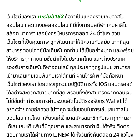
เว็บไซต์ของเรา
mclub168
ถือว่าเป็นแหล่งรวมเกมคาสิโน
ออนไลน์ และแทงบอลออนไลน์ ที่มีทั้งทายผลกีฬา เกมคาสิโน
สล็อต บาคาร่า เสือมังกร ให้บริการตลอด 24 ชั่วโมง ด้วย
เว็บไซต์ที่เป็นคุณภาพ ถูกพัฒนามาให้มีความทันสมัย มากที่สุด
สามารถตอบโจทย์นักเดิมพันทุกท่าน ได้เป็นอย่างมาก และพร้อม
ให้บริการทุกค่ายเกมชั้นนำทั้งในประเทศไทย และต่างประเทศ
รองรับการเดิมพันกีฬาออนไลน์ ทุกประเภททุกรูปแบบ สามารถ
เข้ามาเล่นเกมเดิมพันกับเราได้ทันที ผ่านโทรศัพท์มือถือหน้า
เว็บไซต์ของเรา โดยตรงทุกระบบปฏิบัติการทั้ง iOS แอนดรอยด์
ได้อย่างสะดวกสบายมากที่สุด พร้อมทั้งยังสามารถฝากถอนเงิน
ไม่มีขั้นต่ำ ทำรายการผ่านระบบอัตโนมัติรองรับทรู Wallet ได้
อย่างง่ายดายอีกด้วย ไม่ว่าคุณจะชื่นชอบในการเล่นเกมคาสิโน
ออนไลน์ เกมไหน เพียงแค่เข้ามาสมัครสมาชิกกับเรา ทุกท่านจะ
ได้เล่นเกมเดิมพันที่มีคุณภาพ และสามารถทำเงินได้จริง ติดต่อ
สอบถามเราได้ผ่านทาง LINE@ ได้ทั้งวันทั้งคืนตลอด 24 ชั่วโมง