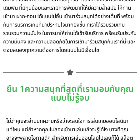
เดิมพัน ที่มีทุนน้อยและเรามีการพัฒนาที่ให้มีความล้ำสมัย ให้ท่าน
เข้ามา ฝาก-ถอน ได้แบบไม่อั้น เข้ามาร่วมสนุกได้อย่างเต็มที่ พร้อม
กับการบริการเกมที่น่าประทับใจมากยิ่งขึ้น ที่เราได้รวบรวมเกม
รวบรวมความมั่นใจ ในการมาให้ท่านได้เข้ารับบริการ พร้อมรับประกัน
ความมั่นคง และความปลอดภัยในการเข้ามาร่วมสนุกกับเราที่นี่ และ
ตอบสนองทุกความต้องการโดยแบบไม่มีเงื่อนไข
ยืน 1ความสนุกที่สุดที่เรามอบกับคุณ
แบบไม่รู้จบ
ไม่ว่าคุณจะอ่านบทความหรือว่าจะสนใจการเล่นเกมออนไลน์มา
แค่ไหน แต่ถ้าหากคุณไม่ลองเข้ามาเล่นแล้วจะรู้ได้ไง บางทีคุณ
อาจจะพลาดโอกาสดีๆ สำหรับการเล่นออนไลน์ไปเลยก็ได้ สล็อต