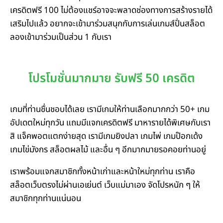
เครดิตฟรี 100 ไม่ต้องแชร์อาจจะพลาดช่องทางการสร้างรายได้
เสริมไปแล้ว อยากจะเข้ามาร่วมสนุกกับการเล่นเกมส์ปั่นสล็อต
ลองเข้ามาร่วมเป็นส่วน 1 กับเรา
โปรโมชั่นมากมาย รับฟรี 50 เครดิต
เกมที่ท่านชื่นชอบได้เลย เรามีเกมให้ท่านเลือกมากกว่า 50+ เกม
อัปเดตใหม่ทุกวัน แถมมีแจกเครดิตฟรี มาหารายได้พิเศษกับเรา
สิ แจ็คพอตแตกง่ายสุด เรามีเกมยิงปลา เกมไพ่ เกมป๊อกเด้ง
เกมไข่มังกร สล็อตผลไม้ และอื่น ๆ อีกมากมายรอคอยท่านอยู่
เราพร้อมแจกสมาชิกทั้งหน้าเก่าและหน้าใหม่ทุกท่าน เราคือ
สล็อตเว็บตรงไม่ผ่านเอเย่นต์ เว็บแม่มาเอง จัดโปรหนัก ๆ ให้
สมาชิกทุกท่านแน่นอน