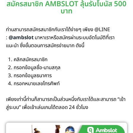
สมัครสมาชิก AMBSLOT ลุ้นรับโบนัส 500
บาท
ท่านสามารถสมัครสมาชิกกับเราได้ง่ายๆ เพียง @LINE
:
@ambslot
มาหาเราหรือสมัครผ่านระบบอัตโนมัติที่เรา
แนะนำ ซึ่งขั้นตอนการสมัครง่ายมาก ดังนี้
คลิกสมัครสมาชิก
กรอกข้อมูลชื่อ-นามสกุล
กรอกข้อมูลธนาคาร
กรอกหมายเลขโทรศัพท์
เพียงเท่านี้ท่านก็สามารถเป็นส่วนหนึ่งกับเราได้และสามารถ “เข้า
สู่ระบบ” เพื่อเข้าเล่นเกมได้ตลอด 24 ชั่วโมง