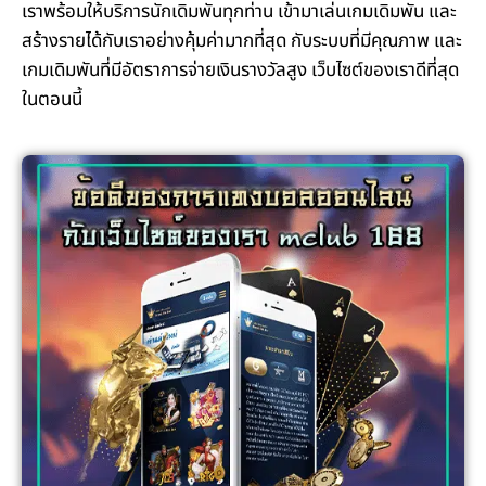
เราพร้อมให้บริการนักเดิมพันทุกท่าน เข้ามาเล่นเกมเดิมพัน และ
สร้างรายได้กับเราอย่างคุ้มค่ามากที่สุด กับระบบที่มีคุณภาพ และ
เกมเดิมพันที่มีอัตราการจ่ายเงินรางวัลสูง เว็บไซต์ของเราดีที่สุด
ในตอนนี้