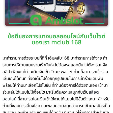
ข้อดีของการแทงบอลออนไลน์กับเว็บไซต์
ของเรา mclub 168
มาทำรายการด้วยระบบที่ดีที่ เอ็มคลับ168 มาทำรายการได้ง่าย ทำ
รายการให้ท่านแบบรวดเร็วทันใจ ไม่ต้องรอแอดมิน ไม่ต้องรอแจ้ง
สลิป เพียงแค่ท่านเติมเงินเข้า True wallet ท่านก็สามารถเข้าร่วม
เล่นเกมได้ทันที ที่จัดเต็มไปด้วยทุกรูปแบบในการเข้าร่วมเดิมพัน
พร้อมให้ท่านมาเลือกโปรโมชั่น ที่ท่านต้องการได้ด้วยตนเอง เข้ามา
ร่วมเล่นได้แบบไม่มีเงื่อนไข มาเริ่มต้นความสนุกกับเว็บ
สล็อต
ออนไลน์
ที่สามารถโอนเงินเข้าใช้งานได้แบบไม่มีขั้นต่ำ เหมาะสำหรับ
ท่านที่ชอบการเสี่ยงโชค และชอบความสนุกสามารถเข้ามาสมัครเป็น
สมาชิก และเข้ามาร่วมเดิมพันได้ทุกวัน ที่เราเปิดให้บริการสำหรับนัก