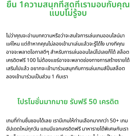
ยืน 1ความสนุกที่สุดที่เรามอบกับคุณ
แบบไม่รู้จบ
ไม่ว่าคุณจะอ่านบทความหรือว่าจะสนใจการเล่นเกมออนไลน์มา
แค่ไหน แต่ถ้าหากคุณไม่ลองเข้ามาเล่นแล้วจะรู้ได้ไง บางทีคุณ
อาจจะพลาดโอกาสดีๆ สำหรับการเล่นออนไลน์ไปเลยก็ได้ สล็อต
เครดิตฟรี 100 ไม่ต้องแชร์อาจจะพลาดช่องทางการสร้างรายได้
เสริมไปแล้ว อยากจะเข้ามาร่วมสนุกกับการเล่นเกมส์ปั่นสล็อต
ลองเข้ามาร่วมเป็นส่วน 1 กับเรา
โปรโมชั่นมากมาย รับฟรี 50 เครดิต
เกมที่ท่านชื่นชอบได้เลย เรามีเกมให้ท่านเลือกมากกว่า 50+ เกม
อัปเดตใหม่ทุกวัน แถมมีแจกเครดิตฟรี มาหารายได้พิเศษกับเรา