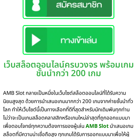
เว็บสล็อตออนไลน์ครบวงจร พร้อมเกม
ชั้นนำกว่า 200 เกม
AMB Slot กลายเป็นหนึ่งในเว็บไซต์สล็อตออนไลน์ที่ได้รับความ
นิยมสูงสุด ด้วยการนำเสนอเกมมากกว่า 200 เกมจากค่ายชั้นนำทั่ว
โลก ทำให้เว็บไซต์นี้เป็นทางเลือกที่ดีที่สุดสำหรับนักเดิมพันทุกท่าน
ไม่ว่าจะเป็นเกมสล็อตคลาสสิกหรือเกมใหม่ล่าสุดที่ถูกออกแบบมา
เพื่อตอบโจทย์ทุกความต้องการของผู้เล่น
AMB Slot
นำเสนอเกม
สล็อตที่มีความน่าเชื่อถือสูง ทุกเกมได้รับการออกแบบมาเพื่อให้ผู้