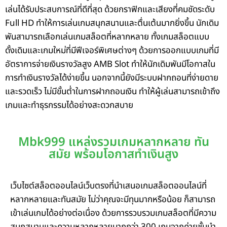
เล่นได้รับประสบการณ์ที่ดีที่สุด ด้วยกราฟิกและเสียงที่คมชัดระดับ
Full HD ทำให้การเล่นเกมสนุกสนานและตื่นเต้นมากยิ่งขึ้น นักเดิม
พันสามารถเลือกเล่นเกมสล็อตที่หลากหลาย ทั้งเกมสล็อตแบบ
ดั้งเดิมและเกมใหม่ที่มีฟีเจอร์พิเศษต่างๆ ด้วยการออกแบบเกมที่มี
อัตราการจ่ายเงินรางวัลสูง AMB Slot ทำให้นักเดิมพันมีโอกาสใน
การทำเงินรางวัลได้ง่ายขึ้น นอกจากนี้ยังมีระบบฝากถอนที่ง่ายดาย
และรวดเร็ว ไม่มีขั้นต่ำในการฝากถอนเงิน ทำให้ผู้เล่นสามารถเข้าถึง
เกมและทำธุรกรรมได้อย่างสะดวกสบาย
Mbk999 แหล่งรวมเกมหลากหลาย ทัน
สมัย พร้อมโอกาสทำเงินสูง
เว็บไซต์สล็อตออนไลน์เว็บตรงที่นำเสนอเกมสล็อตออนไลน์ที่
หลากหลายและทันสมัย ไม่ว่าคุณจะมีทุนมากหรือน้อย ก็สามารถ
เข้าเล่นเกมได้อย่างต่อเนื่อง ด้วยการรวบรวมเกมสล็อตที่มีความ