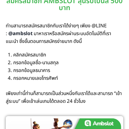
สมัครสมาชิก AMBSLOT ลุ้นรับโบนัส 500
บาท
ท่านสามารถสมัครสมาชิกกับเราได้ง่ายๆ เพียง @LINE
:
@ambslot
มาหาเราหรือสมัครผ่านระบบอัตโนมัติที่เรา
แนะนำ ซึ่งขั้นตอนการสมัครง่ายมาก ดังนี้
คลิกสมัครสมาชิก
กรอกข้อมูลชื่อ-นามสกุล
กรอกข้อมูลธนาคาร
กรอกหมายเลขโทรศัพท์
เพียงเท่านี้ท่านก็สามารถเป็นส่วนหนึ่งกับเราได้และสามารถ “เข้า
สู่ระบบ” เพื่อเข้าเล่นเกมได้ตลอด 24 ชั่วโมง