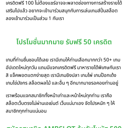
เครดิตฟรี 100 ไม่ต้องแชร์อาจจะพลาดช่องทางการสร้างรายได้
เสริมไปแล้ว อยากจะเข้ามาร่วมสนุกกับการเล่นเกมส์ปั่นสล็อต
ลองเข้ามาร่วมเป็นส่วน 1 กับเรา
โปรโมชั่นมากมาย รับฟรี 50 เครดิต
เกมที่ท่านชื่นชอบได้เลย เรามีเกมให้ท่านเลือกมากกว่า 50+ เกม
อัปเดตใหม่ทุกวัน แถมมีแจกเครดิตฟรี มาหารายได้พิเศษกับเรา
สิ แจ็คพอตแตกง่ายสุด เรามีเกมยิงปลา เกมไพ่ เกมป๊อกเด้ง
เกมไข่มังกร สล็อตผลไม้ และอื่น ๆ อีกมากมายรอคอยท่านอยู่
เราพร้อมแจกสมาชิกทั้งหน้าเก่าและหน้าใหม่ทุกท่าน เราคือ
สล็อตเว็บตรงไม่ผ่านเอเย่นต์ เว็บแม่มาเอง จัดโปรหนัก ๆ ให้
สมาชิกทุกท่านแน่นอน