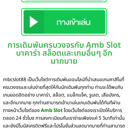
การเดิมพันครบวงจรกับ Amb Slot
บาคาร่า สล็อตและเกมอื่นๆ อีก
มากมาย
mbcslot88 เป็นเว็บไซต์การเดิมพันออนไลน์ที่นำเสนอเกมคาสิโนที่
ครบวงจรและเล่นง่ายที่สุดให้กับนักเดิมพันทุกท่าน ท่านจะได้พบกับ
เกมยอดฮิตอย่าง บาคาร่า, สล็อต, แบล็กแจ็ค, รูเลต, เสือมังกร,
และอีกมากมาย ทุกท่านสามารถเข้ามาเล่นเกมเดิมพันได้ทันทีผ่าน
ทางหน้าเว็บไซต์ของ
Amb Slot
โดยเว็บไซต์ของเราเปิดให้บริการ
ตลอด 24 ชั่วโมง การลงทะเบียนกับเราง่ายเพียงแค่ 5 วินาทีเท่านั้น
และยังมีโบนัสเครดิตฟรีและโปรโมชั่นส่วนลดมากมายที่ท่านสามารถ