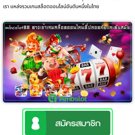
เรา แหล่งรวมเกมสล็อตออนไลน์อันดับหนึ่งในไทย