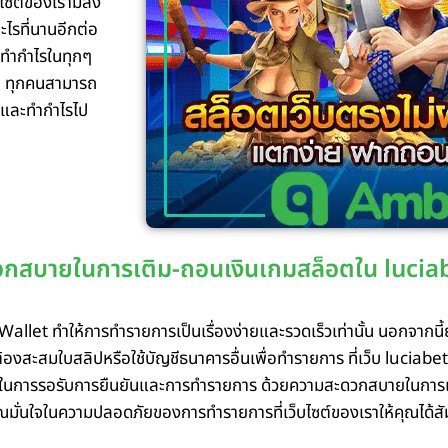
ซต์ของเรามีสิ่ง
ะไรที่นานอีกต่อ
สทำกำไรในทุกๆ
ก่า ทุกคนสามารถ
ันและทำกำไรไป
กสบายในการเติม-ถอนเงินเกมสล็อตใน lucia
llet ทำให้การทำรายการเป็นเรื่องง่ายและรวดเร็วเท่านั้น นอกจากนี้
องสะสมใบสลิปหรือใช้บัญชีธนาคารอื่นเพื่อทำรายการ ที่เว็บ luciabet
เวลาในการรอรับการยืนยันและการทำรายการ ด้วยความสะดวกสบายในการ
ณมั่นใจในความปลอดภัยของการทำรายการที่เว็บไซต์ของเราให้คุณได้ส