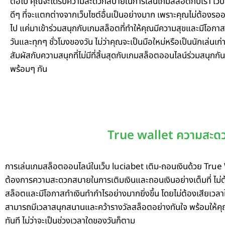
ต่อไป คุณจะได้รับความสะดวกสบายในการเล่นเกมสล็อตกับเรา เว็บไ
ดีๆ ที่จะแตกต่างจากเว็บไซต์อื่นเป็นอย่างมาก เพราะคุณไม่ต้องรออ
ไป แค่มาเข้าร่วมสนุกกับเกมสล็อตที่ทำให้คุณมีความสุขและมีโอกา
วันและทุกๆ ชั่วโมงของวัน ไม่ว่าคุณจะเป็นมือใหม่หรือเป็นนักเล่นเ
สัมผัสกับความสนุกที่ไม่มีที่สิ้นสุดกับเกมสล็อตออนไลน์ร่วมสนุกก
พร้อมๆ กัน
True wallet ความสะดว
การเล่นเกมสล็อตออนไลน์ในเว็บ luciabet เติม-ถอนเงินด้วย True Wa
ต้องการความสะดวกสบายในการเติมเงินและถอนเงินอย่างเต็มที่ ไม่ต้
สล็อตและมีโอกาสทำเงินทำกำไรอย่างมากยิ่งขึ้น โดยไม่ต้องเสีย
สามารถมีเวลาสนุกสนานและคว้ารางวัลสล็อตอย่างทันใจ พร้อมให้คุ
ทันที ไม่ว่าจะเป็นช่วงเวลาใดของวันก็ตาม