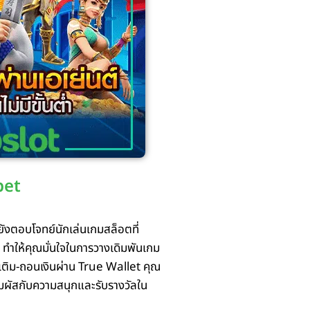
bet
ยังตอบโจทย์นักเล่นเกมสล็อตที่
 ทำให้คุณมั่นใจในการวางเดิมพันเกม
เติม-ถอนเงินผ่าน True Wallet คุณ
ัมผัสกับความสนุกและรับรางวัลใน