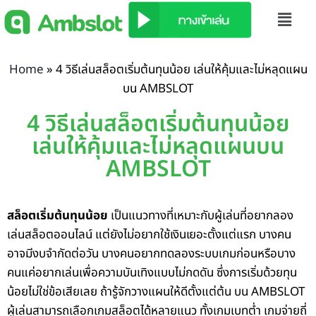
Home
»
4 วิธีเล่นสล็อตเริ่มต้นทุนน้อย เล่นให้คุ้มและไม่หลุดแผน
บน AMBSLOT
4 วิธีเล่นสล็อตเริ่มต้นทุนน้อย
เล่นให้คุ้มและไม่หลุดแผนบน
AMBSLOT
สล็อตเริ่มต้นทุนน้อย
เป็นแนวทางที่เหมาะกับผู้เล่นที่อยากลอง
เล่นสล็อตออนไลน์ แต่ยังไม่อยากใช้เงินเยอะตั้งแต่แรก บางคน
อาจมีงบจำกัดต่อวัน บางคนอยากทดลองระบบเกมก่อนหรือบาง
คนแค่อยากเล่นเพื่อความบันเทิงแบบไม่กดดัน ซึ่งการเริ่มด้วยทุน
น้อยไม่ใช่ข้อเสียเลย ถ้ารู้จักวางแผนให้ดีตั้งแต่ต้น บน AMBSLOT
ผู้เล่นสามารถเลือกเกมสล็อตได้หลายแนว ทั้งเกมเบทต่ำ เกมจ่ายถี่