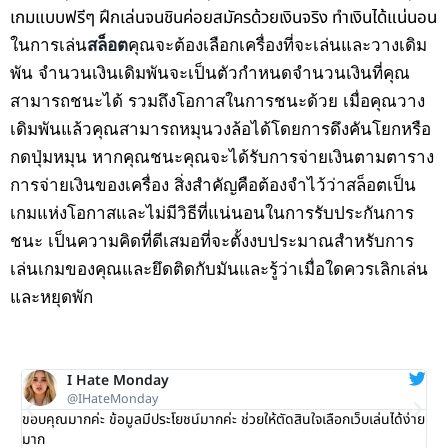
เกมแบบฟรีๆ ฝึกเล่นจนชินค่อยสมัครด้วยเงินจริง ทำเงินได้แน่นอน
ในการเล่น
สล็อต
คุณจะต้องเลือกเครื่องที่จะเล่นและวางเดิม
พัน จำนวนเงินเดิมพันจะเป็นตัวกำหนดจำนวนเงินที่คุณ
สามารถชนะได้ รวมถึงโอกาสในการชนะด้วย เมื่อคุณวาง
เดิมพันแล้วคุณสามารถหมุนวงล้อได้โดยการดึงคันโยกหรือ
กดปุ่มหมุน หากคุณชนะคุณจะได้รับการจ่ายเงินตามตาราง
การจ่ายเงินของเครื่อง
สิ่งสำคัญคือต้องจำไว้ว่าสล็อตเป็น
เกมแห่งโอกาสและไม่มีวิธีที่แน่นอนในการรับประกันการ
ชนะ เป็นความคิดที่ดีเสมอที่จะตั้งงบประมาณสำหรับการ
เล่นเกมของคุณและยึดติดกับมันและรู้ว่าเมื่อใดควรเลิกเล่น
และหยุดพัก
I Hate Monday
@IHateMonday
ขอบคุณมากค่ะ ข้อมูลมีประโยชน์มากค่ะ ช่วยให้ตัดสินใจเลือกเว็บเล่นได้ง่าย
เว็
มาก
ใหม