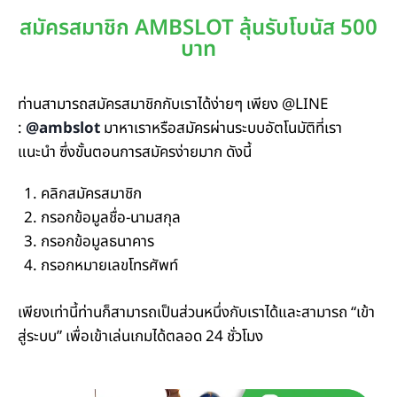
สมัครสมาชิก AMBSLOT ลุ้นรับโบนัส 500
บาท
ท่านสามารถสมัครสมาชิกกับเราได้ง่ายๆ เพียง @LINE
:
@ambslot
มาหาเราหรือสมัครผ่านระบบอัตโนมัติที่เรา
แนะนำ ซึ่งขั้นตอนการสมัครง่ายมาก ดังนี้
คลิกสมัครสมาชิก
กรอกข้อมูลชื่อ-นามสกุล
กรอกข้อมูลธนาคาร
กรอกหมายเลขโทรศัพท์
เพียงเท่านี้ท่านก็สามารถเป็นส่วนหนึ่งกับเราได้และสามารถ “เข้า
สู่ระบบ” เพื่อเข้าเล่นเกมได้ตลอด 24 ชั่วโมง