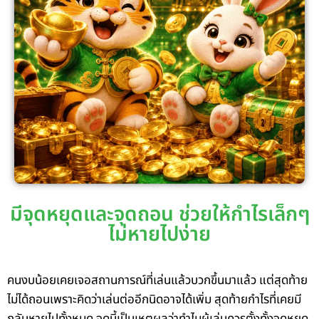
มีจุดหยุดและจุดถอน ช่วยให้กำไรเล็กๆ
ไม่หายไปง่าย
คนงบน้อยเคยเจอสถานการณ์ที่เล่นแล้วบวกขึ้นมาแล้ว แต่สุดท้าย
ไม่ได้ถอนเพราะคิดว่าเล่นต่ออีกนิดอาจได้เพิ่ม สุดท้ายกำไรที่เคยมี