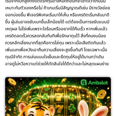
เริ่มจากเบทสูงตั้งแต่แรกทุนอาจหมดก่อนที่จะเข้าใจว่าเกมนั้น
เหมาะกับตัวเองหรือไม่ ถ้าเกมเริ่มมีสัญญาณดีเช่น มีรางวัลย่อย
ออกบ่อยขึ้น ฟีเจอร์พิเศษเริ่มมาให้เห็น หรือเครดิตเริ่มกลับมาดี
ขึ้น ผู้เล่นอาจขยับเบทขึ้นเล็กน้อยได้ แต่ต้องเป็นการขยับแบบมี
เหตุผล ไม่ใช่เพิ่มเพราะใจร้อนหรืออยากได้คืนเร็ว หากเพิ่มแล้ว
เครดิตลดเร็วควรลดกลับทันทีเพื่อรักษาทุนไว้ สิ่งที่คนงบน้อย
ควรหลีกเลี่ยงมากที่สุดคือการไล่ทุน เพราะเมื่อเสียติดกันแล้ว
เพิ่มเบทเพื่อหวังเอาคืนความเสี่ยงจะสูงขึ้นทันที โดยเฉพาะเมื่อ
ทุนมีจำกัด การเล่นแบบใจเย็นและยืดทุนให้อยู่ได้นานกว่าเดิม
อาจดูไม่หวือหวาแต่ช่วยให้ตัดสินใจได้ดีกว่าและไม่หลุดแผนง่าย