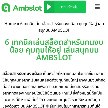
Home
»
6 เทคนิคเล่นสล็อตสำหรับคนงบน้อย คุมทุนให้อยู่ เล่น
สนุกบน AMBSLOT
6 เทคนิคเล่นสล็อตสำหรับคนงบ
น้อย คุมทุนให้อยู่ เล่นสนุกบน
AMBSLOT
สล็อตสำหรับคนงบน้อย
เป็นหัวข้อที่หลายคนสนใจมากขึ้น เพราะ
ไม่ใช่ทุกคนที่อยากเริ่มเล่นสล็อตด้วยทุนก้อนใหญ่ บางคนมีงบจำกัด
ต่อวัน บางคนอยากเล่นเพื่อความสนุกแบบไม่กดดันหรือบางคน
อยากทดลองเกมก่อนโดยไม่ใช้เงินเยอะเกินไป ซึ่งทั้งหมดนี้ถือเป็น
แนวทางที่ดี หากผู้เล่นรู้จักวางแผนและคุมจังหวะให้เหมาะกับทุน
ของตัวเอง บน AMBSLOT ผู้เล่นที่มีงบไม่มากสามารถเริ่มต้นได้