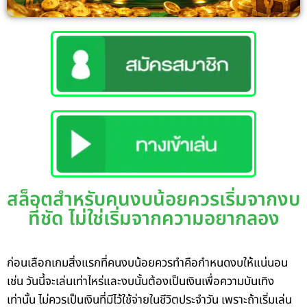
สล็อตสำหรับคนงบน้อยควรเริ่มจากงบ
ที่ชัด ไม่ใช่เริ่มจากความอยากลอง
ก่อนเลือกเกมสิ่งแรกที่คนงบน้อยควรทำคือกำหนดงบให้แน่นอน
เช่น วันนี้จะเล่นเท่าไหร่และงบนั้นต้องเป็นเงินเพื่อความบันเทิง
เท่านั้น ไม่ควรเป็นเงินที่มีไว้ใช้จ่ายในชีวิตประจำวัน เพราะถ้าเริ่มเล่น