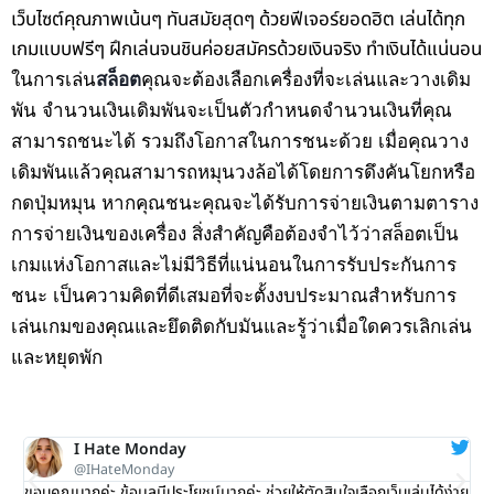
เว็บไซต์คุณภาพเน้นๆ ทันสมัยสุดๆ ด้วยฟีเจอร์ยอดฮิต เล่นได้ทุก
เกมแบบฟรีๆ ฝึกเล่นจนชินค่อยสมัครด้วยเงินจริง ทำเงินได้แน่นอน
ในการเล่น
สล็อต
คุณจะต้องเลือกเครื่องที่จะเล่นและวางเดิม
พัน จำนวนเงินเดิมพันจะเป็นตัวกำหนดจำนวนเงินที่คุณ
สามารถชนะได้ รวมถึงโอกาสในการชนะด้วย เมื่อคุณวาง
เดิมพันแล้วคุณสามารถหมุนวงล้อได้โดยการดึงคันโยกหรือ
กดปุ่มหมุน หากคุณชนะคุณจะได้รับการจ่ายเงินตามตาราง
การจ่ายเงินของเครื่อง
สิ่งสำคัญคือต้องจำไว้ว่าสล็อตเป็น
เกมแห่งโอกาสและไม่มีวิธีที่แน่นอนในการรับประกันการ
ชนะ เป็นความคิดที่ดีเสมอที่จะตั้งงบประมาณสำหรับการ
เล่นเกมของคุณและยึดติดกับมันและรู้ว่าเมื่อใดควรเลิกเล่น
และหยุดพัก
I Hate Monday
@IHateMonday
ขอบคุณมากค่ะ ข้อมูลมีประโยชน์มากค่ะ ช่วยให้ตัดสินใจเลือกเว็บเล่นได้ง่าย
เว็