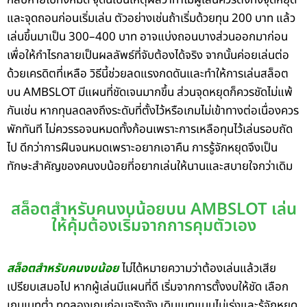
กลับหายไปทั้งหมด จุดนี้เป็นเหตุผลว่าทำไมผู้เล่นควรตั้งทั้งจุดหยุด
และจุดถอนก่อนเริ่มเล่น ตัวอย่างเช่นถ้าเริ่มด้วยทุน 200 บาท แล้ว
เล่นขึ้นมาเป็น 300–400 บาท อาจแบ่งถอนบางส่วนออกมาก่อน
เพื่อให้กำไรกลายเป็นผลลัพธ์ที่จับต้องได้จริง จากนั้นค่อยเล่นต่อ
ด้วยเครดิตที่เหลือ วิธีนี้ช่วยลดแรงกดดันและทำให้การเล่นสล็อต
บน AMBSLOT มีแผนที่ชัดเจนมากขึ้น ส่วนจุดหยุดก็ควรชัดไม่แพ้
กันเช่น หากทุนลดลงถึงระดับที่ตั้งไว้หรือเกมไม่เข้าทางต่อเนื่องควร
พักทันที ไม่ควรรอจนหมดทั้งก้อนเพราะการเหลือทุนไว้เล่นรอบถัด
ไป ดีกว่าการฝืนจนหมดเพราะอยากเอาคืน การรู้จักหยุดจึงเป็น
ทักษะสำคัญของคนงบน้อยที่อยากเล่นให้นานและสบายใจกว่าเดิม
สล็อตสำหรับคนงบน้อยบน AMBSLOT เล่น
ให้คุ้มต้องเริ่มจากการคุมตัวเอง
สล็อตสำหรับคนงบน้อย
ไม่ได้หมายความว่าต้องเล่นแล้วเสีย
เปรียบเสมอไป หากผู้เล่นมีแผนที่ดี เริ่มจากการตั้งงบให้ชัด เลือก
เกมเบทต่ำ ทดลองเกมก่อนจริงจัง เดินเบทแบบไม่เร่งและรู้จักหยุด