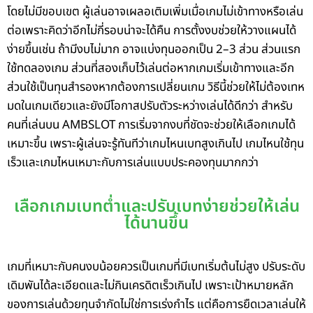
โดยไม่มีขอบเขต ผู้เล่นอาจเผลอเติมเพิ่มเมื่อเกมไม่เข้าทางหรือเล่น
ต่อเพราะคิดว่าอีกไม่กี่รอบน่าจะได้คืน การตั้งงบช่วยให้วางแผนได้
ง่ายขึ้นเช่น ถ้ามีงบไม่มาก อาจแบ่งทุนออกเป็น 2–3 ส่วน ส่วนแรก
ใช้ทดลองเกม ส่วนที่สองเก็บไว้เล่นต่อหากเกมเริ่มเข้าทางและอีก
ส่วนใช้เป็นทุนสำรองหากต้องการเปลี่ยนเกม วิธีนี้ช่วยให้ไม่ต้องเทห
มดในเกมเดียวและยังมีโอกาสปรับตัวระหว่างเล่นได้ดีกว่า สำหรับ
คนที่เล่นบน AMBSLOT การเริ่มจากงบที่ชัดจะช่วยให้เลือกเกมได้
เหมาะขึ้น เพราะผู้เล่นจะรู้ทันทีว่าเกมไหนเบทสูงเกินไป เกมไหนใช้ทุน
เร็วและเกมไหนเหมาะกับการเล่นแบบประคองทุนมากกว่า
เลือกเกมเบทต่ำและปรับเบทง่ายช่วยให้เล่น
ได้นานขึ้น
เกมที่เหมาะกับคนงบน้อยควรเป็นเกมที่มีเบทเริ่มต้นไม่สูง ปรับระดับ
เดิมพันได้ละเอียดและไม่กินเครดิตเร็วเกินไป เพราะเป้าหมายหลัก
ของการเล่นด้วยทุนจำกัดไม่ใช่การเร่งกำไร แต่คือการยืดเวลาเล่นให้