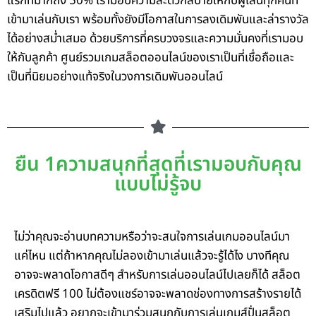
แรกที่มากถึง 50% เรามอบความสะดวกสบายให้กับผู้เล่นทุกคนที่
เข้ามาเล่นกับเรา พร้อมทั้งยังมีโอกาสในการลงเดิมพันและล่ารางวัล
ได้อย่างสม่ำเสมอ ด้วยบริการที่ครบวงจรและความมั่นคงที่เรามอบ
ให้กับลูกค้า ศูนย์รวมเกมสล็อตออนไลน์ของเราเป็นที่เชื่อถือและ
เป็นที่นิยมอย่างแท้จริงในวงการเดิมพันออนไลน์
ยืน 1ความสนุกที่สุดที่เรามอบกับคุณ
แบบไม่รู้จบ
ไม่ว่าคุณจะอ่านบทความหรือว่าจะสนใจการเล่นเกมออนไลน์มา
แค่ไหน แต่ถ้าหากคุณไม่ลองเข้ามาเล่นแล้วจะรู้ได้ไง บางทีคุณ
อาจจะพลาดโอกาสดีๆ สำหรับการเล่นออนไลน์ไปเลยก็ได้ สล็อต
เครดิตฟรี 100 ไม่ต้องแชร์อาจจะพลาดช่องทางการสร้างรายได้
เสริมไปแล้ว อยากจะเข้ามาร่วมสนุกกับการเล่นเกมส์ปั่นสล็อต