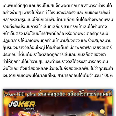
เดิมพันที่ดีที่สุด แถมยังมีโบนัสแจ็คพอตมากมาย สามารถทำเงินได้
อย่างง่ายๆ เพียงไม่กี่วินาที ได้เงินรางวัลจริง และเกมของเรายังมี
หลากหลายรูปแบบให้นักเดิมพันเข้ามาเลือกเล่นได้อย่างเพลิดเพลิน
รวมทั้งยังมีระบบการเข้าเล่นที่เสถียร สามารถเข้าเล่นได้ผ่านทาง
หน้าเว็บตรง เล่นได้บนโทรศัพท์มือถือ หรือคอมพิวเตอร์ทุกระบบ
ปฏิบัติการ ให้นักเดิมพันทุกท่านเข้ามาเสี่ยงดวง และร่วมสนุกสนาน
ลุ้นรับเงินรางวัลก้อนใหญ่ ได้อย่างเต็มที่ มีภาพกราฟิก เสียงดนตรี
ประกอบ ที่ตื่นเต้นเราใจตลอดทุกการเล่นเกมเกมสล็อตของเรา
ทำให้ทุกท่านได้มีความสุข และทำเงินรางวัลได้จริงสามารถลงเดิม
พันได้เลย ตั้งแต่ยอดหลักหน่วยจะไปถึงยอดหลักพัน ไม่ว่าคุณจะทำ
เงินจากเกมเดิมพันได้มากแค่ไหน สามารถถอนได้เต็มจำนวน 100%