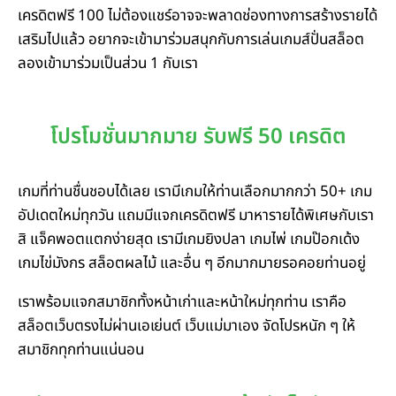
เครดิตฟรี 100 ไม่ต้องแชร์อาจจะพลาดช่องทางการสร้างรายได้
เสริมไปแล้ว อยากจะเข้ามาร่วมสนุกกับการเล่นเกมส์ปั่นสล็อต
ลองเข้ามาร่วมเป็นส่วน 1 กับเรา
โปรโมชั่นมากมาย รับฟรี 50 เครดิต
เกมที่ท่านชื่นชอบได้เลย เรามีเกมให้ท่านเลือกมากกว่า 50+ เกม
อัปเดตใหม่ทุกวัน แถมมีแจกเครดิตฟรี มาหารายได้พิเศษกับเรา
สิ แจ็คพอตแตกง่ายสุด เรามีเกมยิงปลา เกมไพ่ เกมป๊อกเด้ง
เกมไข่มังกร สล็อตผลไม้ และอื่น ๆ อีกมากมายรอคอยท่านอยู่
เราพร้อมแจกสมาชิกทั้งหน้าเก่าและหน้าใหม่ทุกท่าน เราคือ
สล็อตเว็บตรงไม่ผ่านเอเย่นต์ เว็บแม่มาเอง จัดโปรหนัก ๆ ให้
สมาชิกทุกท่านแน่นอน