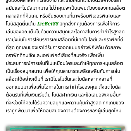
รูปแบบคลาสสิกที่เรียบง่าย และเกมใหม่ที่เต็มไปด้วยฟีเจอร์ล้ำ
สมัยและโบนัสมากมาย ไม่ว่าคุณจะเป็นแฟนตัวยงของเกมสล็อต
คลาสสิกที่คุ้นเคย หรือชื่นชอบเกมที่มาพร้อมฟีเจอร์พิเศษและ
โบนัสสุดตื่นเต้น
IzeBet88
มีทุกสิ่งที่คุณต้องการเพื่อให้การ
เล่นของคุณเต็มไปด้วยความสนุกและโอกาสในการทำกำไรสูงสุด
เรามุ่งมั่นในการให้บริการเกมสล็อตที่มีเทคโนโลยีและกราฟิกที่ดี
ที่สุด ทุกเกมของเราได้รับการออกแบบอย่างพิถีพิถัน ด้วยภาพ
กราฟิกที่คมชัดและเอฟเฟกต์เสียงที่สมจริง เพื่อเพิ่ม
ประสบการณ์การเล่นที่ไม่เหมือนใครและทำให้ทุกการหมุนสล็อต
เป็นเรื่องสนุกสนาน เพื่อให้คุณสามารถเพลิดเพลินกับการเล่น
สล็อตได้อย่างเต็มที่ เรามีโปรโมชั่นและโบนัสหลากหลายที่
ออกแบบมาเพื่อเพิ่มโอกาสในการทำกำไรของคุณ ตั้งแต่โบนัส
ต้อนรับที่เพิ่มเงินเริ่มต้น โบนัสฝากเงิน และข้อเสนอพิเศษอื่นๆ
ที่จะช่วยให้คุณได้รับความสนุกและความคุ้มค่าสูงสุด ทุกเกมของ
เราถูกพัฒนาเพื่อให้ตอบสนองความต้องการของผู้เล่นยุคใหม่