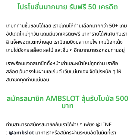
โปรโมชั่นมากมาย รับฟรี 50 เครดิต
เกมที่ท่านชื่นชอบได้เลย เรามีเกมให้ท่านเลือกมากกว่า 50+ เกม
อัปเดตใหม่ทุกวัน แถมมีแจกเครดิตฟรี มาหารายได้พิเศษกับเรา
สิ แจ็คพอตแตกง่ายสุด เรามีเกมยิงปลา เกมไพ่ เกมป๊อกเด้ง
เกมไข่มังกร สล็อตผลไม้ และอื่น ๆ อีกมากมายรอคอยท่านอยู่
เราพร้อมแจกสมาชิกทั้งหน้าเก่าและหน้าใหม่ทุกท่าน เราคือ
สล็อตเว็บตรงไม่ผ่านเอเย่นต์ เว็บแม่มาเอง จัดโปรหนัก ๆ ให้
สมาชิกทุกท่านแน่นอน
สมัครสมาชิก AMBSLOT ลุ้นรับโบนัส 500
บาท
ท่านสามารถสมัครสมาชิกกับเราได้ง่ายๆ เพียง @LINE
:
@ambslot
มาหาเราหรือสมัครผ่านระบบอัตโนมัติที่เรา