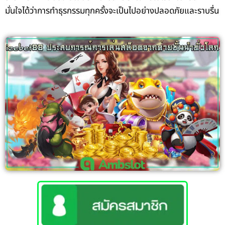
มั่นใจได้ว่าการทำธุรกรรมทุกครั้งจะเป็นไปอย่างปลอดภัยและราบรื่น