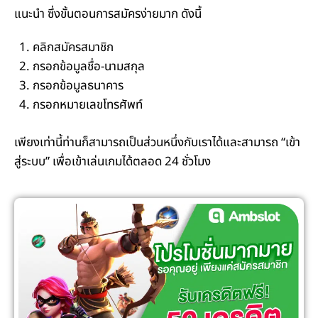
แนะนำ ซึ่งขั้นตอนการสมัครง่ายมาก ดังนี้
คลิกสมัครสมาชิก
กรอกข้อมูลชื่อ-นามสกุล
กรอกข้อมูลธนาคาร
กรอกหมายเลขโทรศัพท์
เพียงเท่านี้ท่านก็สามารถเป็นส่วนหนึ่งกับเราได้และสามารถ “เข้า
สู่ระบบ” เพื่อเข้าเล่นเกมได้ตลอด 24 ชั่วโมง