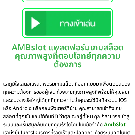
AMBslot แพลตฟอร์มเกมสล็อต
คุณภาพสูงที่ตอบโจทย์ทุกความ
ต้องการ
เราภูมิใจเสนอแพลตฟอร์มเกมสล็อตที่ออกแบบมาเพื่อตอบสนอง
ทุกความต้องการของผู้เล่น ด้วยเกมคุณภาพสูงที่พร้อมให้คุณสนุก
และชนะรางวัลใหญ่ได้ทุกที่ทุกเวลา ไม่ว่าคุณจะใช้มือถือระบบ iOS
หรือ Android หรือคอมพิวเตอร์ที่บ้าน คุณสามารถเข้าถึงเกม
สล็อตที่คุณชื่นชอบได้ทันที ไม่ว่าคุณจะอยู่ที่ไหน คุณก็สามารถเข้าสู่
ระบบและเริ่มสนุกกับเกมที่คุณรักได้โดยไม่มีข้อจำกัด
AmbSlot
เรามุ่งมั่นในการให้บริการที่รวดเร็วและปลอดภัย ด้วยระบบอัตโนมัติ