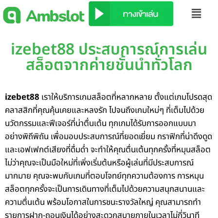
izebet88 ประสบการณ์การเล่น
สล็อตจากค่ายชั้นนำทั่วโลก
izebet88
เราให้บริการเกมสล็อตที่หลากหลาย ตั้งแต่เกมโปรดสุด
คลาสสิกที่คุณคุ้นเคยและหลงรัก ไปจนถึงเกมใหม่ๆ ที่เต็มไปด้วย
นวัตกรรมและฟีเจอร์ที่น่าตื่นเต้น ทุกเกมได้รับการออกแบบมา
อย่างพิถีพิถัน เพื่อมอบประสบการณ์ที่ยอดเยี่ยม กราฟิกที่น่าดึงดูด
และเอฟเฟกต์เสียงที่ดื่มด่ำ จะทำให้คุณตื่นเต้นทุกครั้งที่หมุนสล็อต
ไม่ว่าคุณจะเป็นมือใหม่ที่เพิ่งเริ่มต้นหรือผู้เล่นที่มีประสบการณ์
มากมาย คุณจะพบกับเกมที่ตอบโจทย์ทุกความต้องการ การหมุน
สล็อตทุกครั้งจะเป็นการเดินทางที่เต็มไปด้วยความสนุกสนานและ
ความตื่นเต้น พร้อมโอกาสในการชนะรางวัลใหญ่ คุณสามารถทำ
รายการฝาก-ถอนเงินได้อย่างสะดวกสบายภายในเวลาไม่กี่วินาที