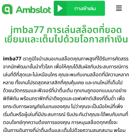
imba77 การเล่นสล็อตที่ยอด
เยี่ยมและเต็มไปด้วยโอกาสทำเงิน
imba77
เราภูมิใจนำเสนอเกมสล็อตคุณภาพสูงที่ได้รับการคัดสรร
จากนักพัฒนาชั้นนำทั่วโลก เพื่อให้คุณได้สัมผัสกับประสบการณ์การ
เล่นที่ดีที่สุดและไม่เหมือนใคร คุณจะพบกับเกมสล็อตที่มีความหลาก
หลาย ทั้งเกมโปรดสุดคลาสสิกที่คุณคุ้นเคย และเกมใหม่ที่เต็มไป
ด้วยนวัตกรรมและฟีเจอร์ที่น่าตื่นเต้น ทุกเกมถูกออกแบบมาอย่าง
พิถีพิถัน พร้อมกราฟิกที่น่าดึงดูดและเอฟเฟกต์เสียงที่ดื่มด่ำ เพื่อ
ยกระดับการผจญภัยในเกมของคุณ ไม่ว่าคุณจะเป็นมือใหม่ที่เพิ่ง
เริ่มต้นหรือผู้เล่นที่มีประสบการณ์ รับประกันว่าคุณจะได้พบกับเกมที่
ตอบโจทย์ทุกความต้องการของคุณ การหมุนสล็อตทุกครั้งจะ
เป็นการเดินทางที่น่าตื่นเต้นและเต็มไปด้วยความสนุกสนาน พร้อม