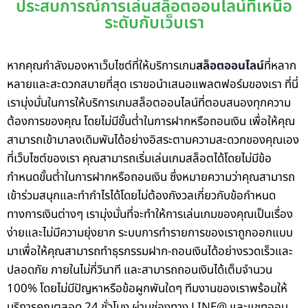
ประสบการณ์การเล่นสล็อตออนไลน์ที่เหนือ
ระดับกับเว็บเรา
หากคุณกำลังมองหาเว็บไซต์ที่ให้บริการเกม
สล็อตออนไลน์
ที่หลาก
หลายและสะดวกสบายที่สุด เราขอนำเสนอแพลตฟอร์มของเรา ที่นี่
เรามุ่งมั่นในการให้บริการเกมสล็อตออนไลน์ที่ตอบสนองทุกความ
ต้องการของคุณ โดยไม่มีขั้นต่ำในการฝากหรือถอนเงิน เพื่อให้คุณ
สามารถเข้ามาลงเดิมพันได้อย่างอิสระตามความสะดวกของคุณเอง
ที่เว็บไซต์ของเรา คุณสามารถเริ่มเล่นเกมสล็อตได้โดยไม่มีข้อ
กำหนดขั้นต่ำในการฝากหรือถอนเงิน ซึ่งหมายความว่าคุณสามารถ
เข้าร่วมสนุกและทำกำไรได้โดยไม่ต้องกังวลเกี่ยวกับข้อกำหนด
ทางการเงินต่างๆ เรามุ่งมั่นที่จะทำให้การเล่นเกมของคุณเป็นเรื่อง
ง่ายและไม่มีความยุ่งยาก ระบบการทำรายการของเราถูกออกแบบ
มาเพื่อให้คุณสามารถทำธุรกรรมฝาก-ถอนเงินได้อย่างรวดเร็วและ
ปลอดภัย ภายในไม่กี่วินาที และสามารถถอนเงินได้เต็มจำนวน
100% โดยไม่มีปัญหาหรือข้อผูกพันใดๆ ทีมงานของเราพร้อมให้
บริการคุณตลอด 24 ชั่วโมง ผ่านช่องทาง LINE@ และแชทออน