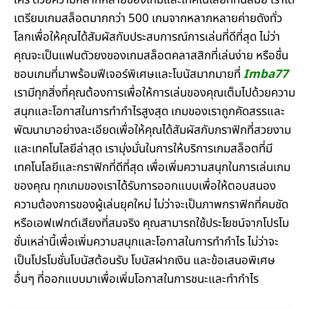
ใคร ด้วยความหลากหลายของเกมและเทคโนโลยีที่ทันสมัย เราได้
เตรียมเกมสล็อตมากกว่า 500 เกมจากหลากหลายค่ายดังทั่ว
โลกเพื่อให้คุณได้สัมผัสกับประสบการณ์การเล่นที่ดีที่สุด ไม่ว่า
คุณจะเป็นแฟนตัวยงของเกมสล็อตคลาสสิกที่เล่นง่าย หรือชื่น
ชอบเกมที่มาพร้อมฟีเจอร์พิเศษและโบนัสมากมายที่
Imba77
เรามีทุกสิ่งที่คุณต้องการเพื่อให้การเล่นของคุณเต็มไปด้วยความ
สนุกและโอกาสในการทำกำไรสูงสุด เกมของเราถูกคัดสรรและ
พัฒนามาอย่างละเอียดเพื่อให้คุณได้สัมผัสกับกราฟิกที่สวยงาม
และเทคโนโลยีล่าสุด เรามุ่งมั่นในการให้บริการเกมสล็อตที่มี
เทคโนโลยีและกราฟิกที่ดีที่สุด เพื่อเพิ่มความสนุกในการเล่นเกม
ของคุณ ทุกเกมของเราได้รับการออกแบบเพื่อให้ตอบสนอง
ความต้องการของผู้เล่นยุคใหม่ ไม่ว่าจะเป็นภาพกราฟิกที่คมชัด
หรือเอฟเฟกต์เสียงที่สมจริง คุณสามารถใช้ประโยชน์จากโปรโม
ชั่นเหล่านี้เพื่อเพิ่มความสนุกและโอกาสในการทำกำไร ไม่ว่าจะ
เป็นโปรโมชั่นโบนัสต้อนรับ โบนัสฝากเงิน และข้อเสนอพิเศษ
อื่นๆ ที่ออกแบบมาเพื่อเพิ่มโอกาสในการชนะและทำกำไร