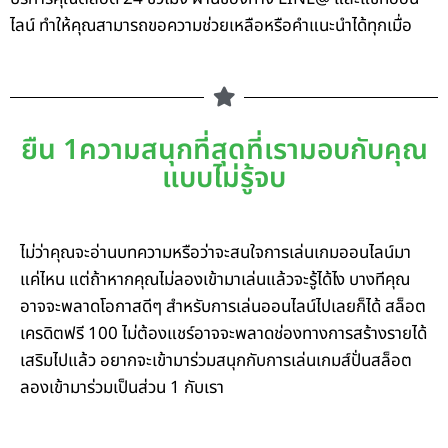
ไลน์ ทำให้คุณสามารถขอความช่วยเหลือหรือคำแนะนำได้ทุกเมื่อ
ยืน 1ความสนุกที่สุดที่เรามอบกับคุณ
แบบไม่รู้จบ
ไม่ว่าคุณจะอ่านบทความหรือว่าจะสนใจการเล่นเกมออนไลน์มา
แค่ไหน แต่ถ้าหากคุณไม่ลองเข้ามาเล่นแล้วจะรู้ได้ไง บางทีคุณ
อาจจะพลาดโอกาสดีๆ สำหรับการเล่นออนไลน์ไปเลยก็ได้ สล็อต
เครดิตฟรี 100 ไม่ต้องแชร์อาจจะพลาดช่องทางการสร้างรายได้
เสริมไปแล้ว อยากจะเข้ามาร่วมสนุกกับการเล่นเกมส์ปั่นสล็อต
ลองเข้ามาร่วมเป็นส่วน 1 กับเรา