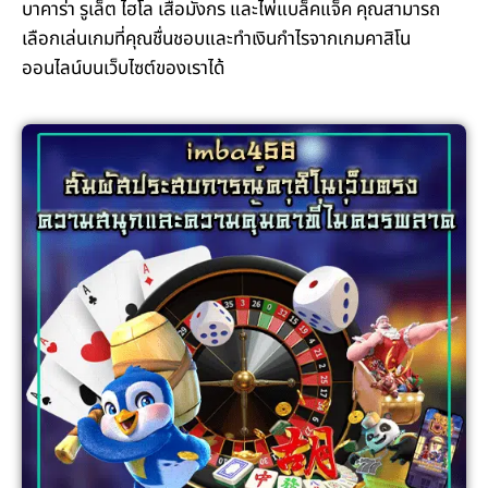
บาคาร่า รูเล็ต ไฮโล เสือมังกร และไพ่แบล็คแจ็ค คุณสามารถ
เลือกเล่นเกมที่คุณชื่นชอบและทำเงินกำไรจากเกมคาสิโน
ออนไลน์บนเว็บไซต์ของเราได้