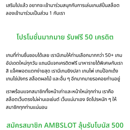
เสริมไปแล้ว อยากจะเข้ามาร่วมสนุกกับการเล่นเกมส์ปั่นสล็อต
ลองเข้ามาร่วมเป็นส่วน 1 กับเรา
โปรโมชั่นมากมาย รับฟรี 50 เครดิต
เกมที่ท่านชื่นชอบได้เลย เรามีเกมให้ท่านเลือกมากกว่า 50+ เกม
อัปเดตใหม่ทุกวัน แถมมีแจกเครดิตฟรี มาหารายได้พิเศษกับเรา
สิ แจ็คพอตแตกง่ายสุด เรามีเกมยิงปลา เกมไพ่ เกมป๊อกเด้ง
เกมไข่มังกร สล็อตผลไม้ และอื่น ๆ อีกมากมายรอคอยท่านอยู่
เราพร้อมแจกสมาชิกทั้งหน้าเก่าและหน้าใหม่ทุกท่าน เราคือ
สล็อตเว็บตรงไม่ผ่านเอเย่นต์ เว็บแม่มาเอง จัดโปรหนัก ๆ ให้
สมาชิกทุกท่านแน่นอน
สมัครสมาชิก AMBSLOT ลุ้นรับโบนัส 500