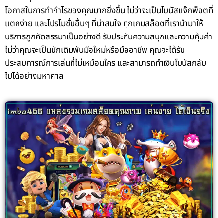
โอกาสในการทำกำไรของคุณมากยิ่งขึ้น ไม่ว่าจะเป็นโบนัสแจ๊กพ็อตที่
แตกง่าย และโปรโมชั่นอื่นๆ ที่น่าสนใจ ทุกเกมสล็อตที่เรานำมาให้
บริการถูกคัดสรรมาเป็นอย่างดี รับประกันความสนุกและความคุ้มค่า
ไม่ว่าคุณจะเป็นนักเดิมพันมือใหม่หรือมืออาชีพ คุณจะได้รับ
ประสบการณ์การเล่นที่ไม่เหมือนใคร และสามารถทำเงินโบนัสกลับ
ไปได้อย่างมหาศาล