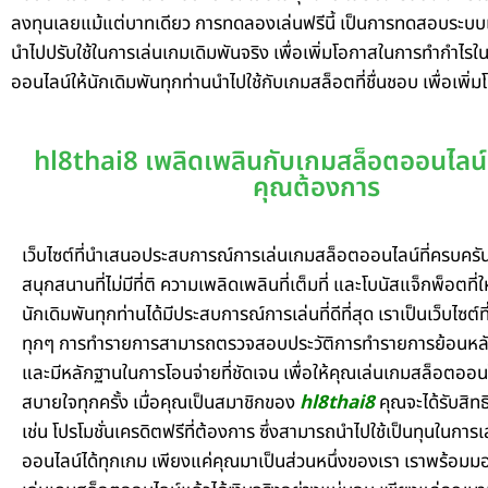
ลงทุนเลยแม้แต่บาทเดียว การทดลองเล่นฟรีนี้ เป็นการทดสอบระบบ
นำไปปรับใช้ในการเล่นเกมเดิมพันจริง เพื่อเพิ่มโอกาสในการทำกำไ
ออนไลน์ให้นักเดิมพันทุกท่านนำไปใช้กับเกมสล็อตที่ชื่นชอบ เพื่อเพิ
hl8thai8 เพลิดเพลินกับเกมสล็อตออนไลน์ที่ม
คุณต้องการ
เว็บไซต์ที่นำเสนอประสบการณ์การเล่นเกมสล็อตออนไลน์ที่ครบครัน
สนุกสนานที่ไม่มีที่ติ ความเพลิดเพลินที่เต็มที่ และโบนัสแจ็กพ็อตที่
นักเดิมพันทุกท่านได้มีประสบการณ์การเล่นที่ดีที่สุด เราเป็นเว็บไซต
ทุกๆ การทำรายการสามารถตรวจสอบประวัติการทำรายการย้อนหลั
และมีหลักฐานในการโอนจ่ายที่ชัดเจน เพื่อให้คุณเล่นเกมสล็อตออนไ
สบายใจทุกครั้ง เมื่อคุณเป็นสมาชิกของ
hl8thai8
คุณจะได้รับสิ
เช่น โปรโมชั่นเครดิตฟรีที่ต้องการ ซึ่งสามารถนำไปใช้เป็นทุนในกา
ออนไลน์ได้ทุกเกม เพียงแค่คุณมาเป็นส่วนหนึ่งของเรา เราพร้อม