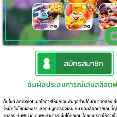
สัมผัสประสบการณ์เล่นสล็อตฟร
เว็บไซต์ AmbSlot เปิดโอกาสให้นักเดิมพันทุกท่านได้เข้ามาทดลองเล่น
ที่หน้าเว็บไซต์ของเรา เลือกเมนูทดลองเล่นเกม และเลือกค่ายเกมที่คุณ
ทดลองเล่นฟรี นักเดิมพันสามารถเล่นได้ทุกเกม โดยมีเครดิตให้ภายใน