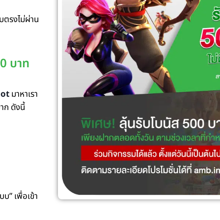
็บตรงไม่ผ่าน
00 บาท
ot
มาหาเรา
ก ดังนี้
บบ” เพื่อเข้า