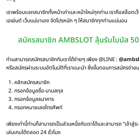
เราพร้อมแจกสมาชิกทั้งหน้าเก่าและหน้าใหม่ทุกท่าน เราคือสล็อตเว
เอเย่นต์ เว็บแม่มาเอง จัดโปรหนัก ๆ ให้สมาชิกทุกท่านแน่นอน
สมัครสมาชิก AMBSLOT ลุ้นรับโบนัส 5
ท่านสามารถสมัครสมาชิกกับเราได้ง่ายๆ เพียง @LINE :
@ambsl
หรือสมัครผ่านระบบอัตโนมัติที่เราแนะนำ ซึ่งขั้นตอนการสมัครง่ายมา
คลิกสมัครสมาชิก
กรอกข้อมูลชื่อ-นามสกุล
กรอกข้อมูลธนาคาร
กรอกหมายเลขโทรศัพท์
เพียงเท่านี้ท่านก็สามารถเป็นส่วนหนึ่งกับเราได้และสามารถ “เข้าสู่ระ
เล่นเกมได้ตลอด 24 ชั่วโมง