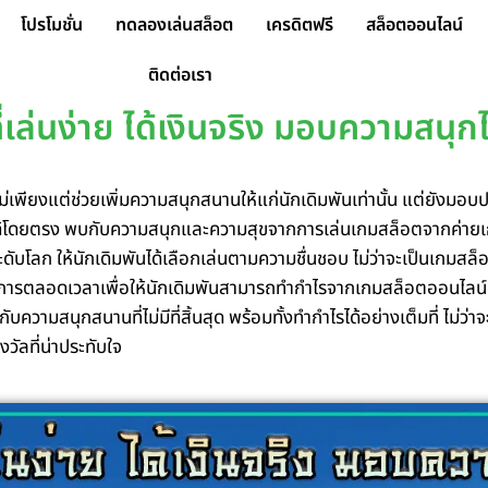
โปรโมชั่น
ทดลองเล่นสล็อต
เครดิตฟรี
สล็อตออนไลน์
ติดต่อเรา
เล่นง่าย ได้เงินจริง มอบความสนุกไม
ไม่เพียงแต่ช่วยเพิ่มความสนุกสนานให้แก่นักเดิมพันเท่านั้น แต่ยังมอ
ราได้โดยตรง พบกับความสนุกและความสุขจากการเล่นเกมสล็อตจากค่ายเกม
ับโลก ให้นักเดิมพันได้เลือกเล่นตามความชื่นชอบ ไม่ว่าจะเป็นเกมสล
บริการตลอดเวลาเพื่อให้นักเดิมพันสามารถทำกำไรจากเกมสล็อตออนไลน์
บความสนุกสนานที่ไม่มีที่สิ้นสุด พร้อมทั้งทำกำไรได้อย่างเต็มที่ ไม่ว่า
ัลที่น่าประทับใจ