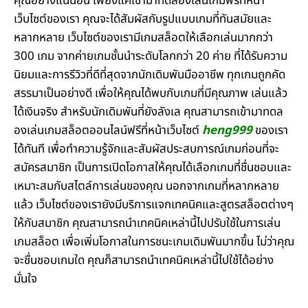
คุณอย่างแน่นอน เพียงแค่เข้ามาทดลองเล่นเกมฟรีที่หน้า
เว็บไซต์ของเรา คุณจะได้สัมผัสกับรูปแบบเกมที่ทันสมัยและ
หลากหลาย เว็บไซต์ของเรามีเกมสล็อตให้เลือกเล่นมากกว่า
300 เกม จากค่ายเกมชั้นนำระดับโลกกว่า 20 ค่าย ที่ได้รับความ
นิยมและการรีวิวที่ดีที่สุดจากนักเดิมพันมืออาชีพ ทุกเกมถูกคัด
สรรมาเป็นอย่างดี เพื่อให้คุณได้พบกับเกมที่มีคุณภาพ เล่นแล้ว
ได้เงินจริง สำหรับนักเดิมพันที่ยังลังเล คุณสามารถเข้ามาทดล
องเล่นเกมสล็อตออนไลน์ฟรีที่หน้าเว็บไซต์
heng999
ของเรา
ได้ทันที เพื่อทำความรู้จักและสัมผัสประสบการณ์เกมก่อนที่จะ
สมัครสมาชิก เป็นการเปิดโอกาสให้คุณได้เลือกเกมที่ชื่นชอบและ
เหมาะสมกับสไตล์การเล่นของคุณ นอกจากเกมที่หลากหลาย
แล้ว เว็บไซต์ของเรายังมีบริการแจกเทคนิคและสูตรสล็อตต่างๆ
ให้กับสมาชิก คุณสามารถนำเทคนิคเหล่านี้ไปปรับใช้ในการเล่น
เกมสล็อต เพื่อเพิ่มโอกาสในการชนะเกมเดิมพันมากขึ้น ไม่ว่าคุณ
จะชื่นชอบเกมใด คุณก็สามารถนำเทคนิคเหล่านี้ไปใช้ได้อย่าง
มั่นใจ