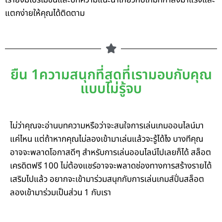
เรายังมีโปรโมชั่นและบทความแนะนำเกี่ยวกับเกมที่กำลังมาแรงและ
แตกง่ายให้คุณได้ติดตาม
ยืน 1ความสนุกที่สุดที่เรามอบกับคุณ
แบบไม่รู้จบ
ไม่ว่าคุณจะอ่านบทความหรือว่าจะสนใจการเล่นเกมออนไลน์มา
แค่ไหน แต่ถ้าหากคุณไม่ลองเข้ามาเล่นแล้วจะรู้ได้ไง บางทีคุณ
อาจจะพลาดโอกาสดีๆ สำหรับการเล่นออนไลน์ไปเลยก็ได้ สล็อต
เครดิตฟรี 100 ไม่ต้องแชร์อาจจะพลาดช่องทางการสร้างรายได้
เสริมไปแล้ว อยากจะเข้ามาร่วมสนุกกับการเล่นเกมส์ปั่นสล็อต
ลองเข้ามาร่วมเป็นส่วน 1 กับเรา