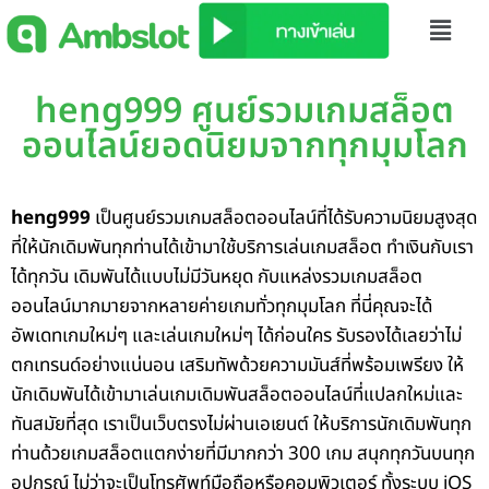
heng999 ศูนย์รวมเกมสล็อต
ออนไลน์ยอดนิยมจากทุกมุมโลก
heng
999
เป็นศูนย์รวมเกมสล็อตออนไลน์ที่ได้รับความนิยมสูงสุด
ที่ให้นักเดิมพันทุกท่านได้เข้ามาใช้บริการเล่นเกมสล็อต ทำเงินกับเรา
ได้ทุกวัน เดิมพันได้แบบไม่มีวันหยุด กับแหล่งรวมเกมสล็อต
ออนไลน์มากมายจากหลายค่ายเกมทั่วทุกมุมโลก ที่นี่คุณจะได้
อัพเดทเกมใหม่ๆ และเล่นเกมใหม่ๆ ได้ก่อนใคร รับรองได้เลยว่าไม่
ตกเทรนด์อย่างแน่นอน เสริมทัพด้วยความมันส์ที่พร้อมเพรียง ให้
นักเดิมพันได้เข้ามาเล่นเกมเดิมพันสล็อตออนไลน์ที่แปลกใหม่และ
ทันสมัยที่สุด เราเป็นเว็บตรงไม่ผ่านเอเยนต์ ให้บริการนักเดิมพันทุก
ท่านด้วยเกมสล็อตแตกง่ายที่มีมากกว่า 300 เกม สนุกทุกวันบนทุก
อุปกรณ์ ไม่ว่าจะเป็นโทรศัพท์มือถือหรือคอมพิวเตอร์ ทั้งระบบ iOS