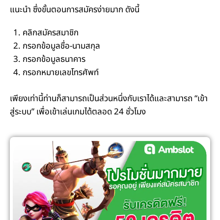
แนะนำ ซึ่งขั้นตอนการสมัครง่ายมาก ดังนี้
คลิกสมัครสมาชิก
กรอกข้อมูลชื่อ-นามสกุล
กรอกข้อมูลธนาคาร
กรอกหมายเลขโทรศัพท์
เพียงเท่านี้ท่านก็สามารถเป็นส่วนหนึ่งกับเราได้และสามารถ “เข้า
สู่ระบบ” เพื่อเข้าเล่นเกมได้ตลอด 24 ชั่วโมง