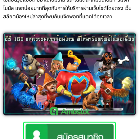
โบนัส แจกบ่อยมากที่สุดกับการให้บริการผ่านเว็บไซต์โดยตรง เว็บ
สล็อตน้องใหม่ล่าสุดที่พบกับแจ็คพอทที่แตกได้ทุกเวลา