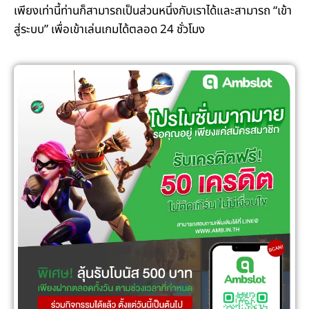
เพียงเท่านี้ท่านก็สามารถเป็นส่วนหนึ่งกับเราได้และสามารถ “เข้า
สู่ระบบ” เพื่อเข้าเล่นเกมได้ตลอด 24 ชั่วโมง