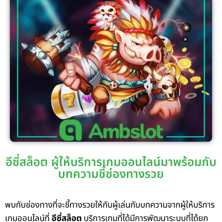
อีซี่สล็อต ผู้ให้บริการเกมออนไลน์มาพร้อมกับ
บทความชี้ช่องทางรวย
พบกับช่องทางที่จะชี้ทางรวยให้กับผู้เล่นกับบทความจากผู้ให้บริการ
เกมออนไลน์ที่
อีซี่สล็อต
บริการเกมที่ได้มีการพัฒนาระบบที่ได้ยก