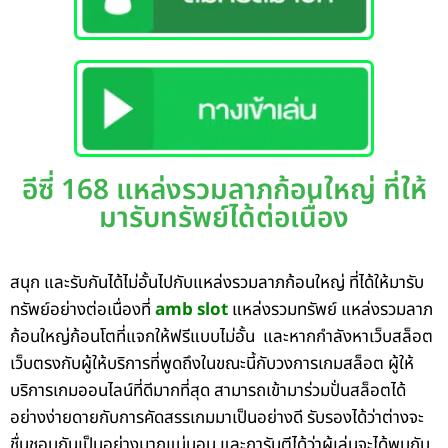
อีซี่ 168 แหล่งรวมลาภก้อนใหญ่ ที่ให้
มารับทรัพย์ได้ต่อเนื่อง
สนุก และรับกันได้ไม่อั้นไปกับแหล่งรวมลาภก้อนใหญ่ ที่ได้ให้มารับ
ทรัพย์อย่างต่อเนื่องที่
amb slot
แหล่งรวมทรัพย์ แหล่งรวมลาภ
ก้อนใหญ่ก้อนโตที่แจกให้ฟรีแบบไม่อั้น และหากกำลังหาเว็บสล็อต
เว็บตรงกับผู้ให้บริการที่พูดถึงในขณะนี้กับวงการเกมสล็อต ผู้ให้
บริการเกมออนไลน์ที่ดีมากที่สุด สามารถเข้ามาร่วมปั่นสล็อตได้
อย่างง่ายดายกับการคัดสรรเกมมาเป็นอย่างดี รับรองได้ว่าต่างจะ
ชื่นชอบกันเป็นอย่างมากแน่นอน และการันตีได้ว่าผู้เล่นจะได้พบกับ