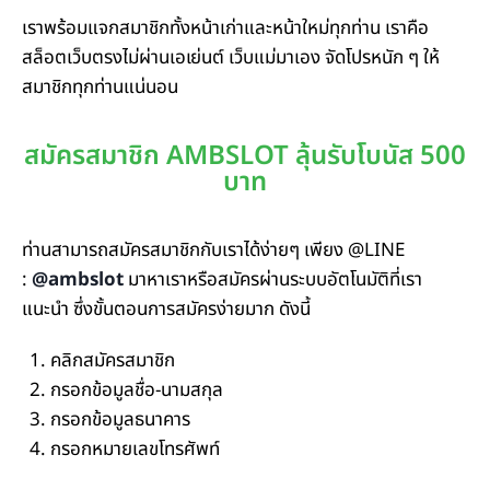
เราพร้อมแจกสมาชิกทั้งหน้าเก่าและหน้าใหม่ทุกท่าน เราคือ
สล็อตเว็บตรงไม่ผ่านเอเย่นต์ เว็บแม่มาเอง จัดโปรหนัก ๆ ให้
สมาชิกทุกท่านแน่นอน
สมัครสมาชิก AMBSLOT ลุ้นรับโบนัส 500
บาท
ท่านสามารถสมัครสมาชิกกับเราได้ง่ายๆ เพียง @LINE
:
@ambslot
มาหาเราหรือสมัครผ่านระบบอัตโนมัติที่เรา
แนะนำ ซึ่งขั้นตอนการสมัครง่ายมาก ดังนี้
คลิกสมัครสมาชิก
กรอกข้อมูลชื่อ-นามสกุล
กรอกข้อมูลธนาคาร
กรอกหมายเลขโทรศัพท์