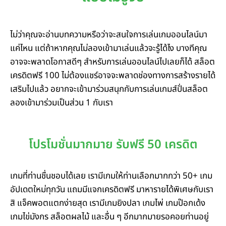
ไม่ว่าคุณจะอ่านบทความหรือว่าจะสนใจการเล่นเกมออนไลน์มา
แค่ไหน แต่ถ้าหากคุณไม่ลองเข้ามาเล่นแล้วจะรู้ได้ไง บางทีคุณ
อาจจะพลาดโอกาสดีๆ สำหรับการเล่นออนไลน์ไปเลยก็ได้ สล็อต
เครดิตฟรี 100 ไม่ต้องแชร์อาจจะพลาดช่องทางการสร้างรายได้
เสริมไปแล้ว อยากจะเข้ามาร่วมสนุกกับการเล่นเกมส์ปั่นสล็อต
ลองเข้ามาร่วมเป็นส่วน 1 กับเรา
โปรโมชั่นมากมาย รับฟรี 50 เครดิต
เกมที่ท่านชื่นชอบได้เลย เรามีเกมให้ท่านเลือกมากกว่า 50+ เกม
อัปเดตใหม่ทุกวัน แถมมีแจกเครดิตฟรี มาหารายได้พิเศษกับเรา
สิ แจ็คพอตแตกง่ายสุด เรามีเกมยิงปลา เกมไพ่ เกมป๊อกเด้ง
เกมไข่มังกร สล็อตผลไม้ และอื่น ๆ อีกมากมายรอคอยท่านอยู่