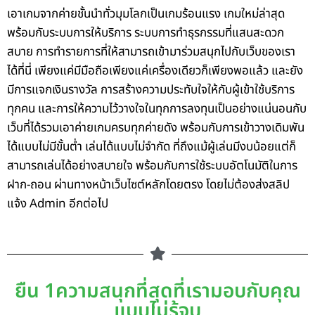
เอาเกมจากค่ายชั้นนำทั่วมุมโลกเป็นเกมร้อนแรง เกมใหม่ล่าสุด
พร้อมกับระบบการให้บริการ ระบบการทำธุรกรรมที่แสนสะดวก
สบาย การทำรายการที่ให้สามารถเข้ามาร่วมสนุกไปกับเว็บของเรา
ได้ที่นี่ เพียงแค่มีมือถือเพียงแค่เครื่องเดียวก็เพียงพอแล้ว และยัง
มีการแจกเงินรางวัล การสร้างความประทับใจให้กับผู้เข้าใช้บริการ
ทุกคน และการให้ความไว้วางใจในทุกการลงทุนเป็นอย่างแน่นอนกับ
เว็บที่ได้รวมเอาค่ายเกมครบทุกค่ายดัง พร้อมกับการเข้าวางเดิมพัน
ได้แบบไม่มีขั้นต่ำ เล่นได้แบบไม่จำกัด ที่ถึงแม้ผู้เล่นมีงบน้อยแต่ก็
สามารถเล่นได้อย่างสบายใจ พร้อมกับการใช้ระบบอัตโนมัติในการ
ฝาก-ถอน ผ่านทางหน้าเว็บไซต์หลักโดยตรง โดยไม่ต้องส่งสลิป
แจ้ง Admin อีกต่อไป
ยืน 1ความสนุกที่สุดที่เรามอบกับคุณ
แบบไม่รู้จบ