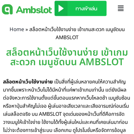
Home
»
สล็อตหน้าเว็บใช้งานง่าย เข้าเกมสะดวก เมนูชัดบน
AMBSLOT
สล็อตหน้าเว็บใช้งานง่าย เข้าเกม
สะดวก เมนูชัดบน AMBSLOT
สล็อตหน้าเว็บใช้งานง่าย
เป็นสิ่งที่ผู้เล่นหลายคนให้ความสำคัญ
มากขึ้นเพราะหน้าเว็บไม่ได้มีหน้าที่แค่พาเข้าเกมเท่านั้น แต่ยังมีผล
ต่อจังหวะการใช้งานตั้งแต่ขั้นตอนแรกหากเว็บโหลดช้า เมนูซับซ้อน
หรือหาปุ่มสำคัญไม่เจอ ผู้เล่นอาจเสียเวลาและเสียอารมณ์ก่อนเริ่ม
เล่นสล็อตจริง บน AMBSLOT จุดเด่นของหน้าเว็บที่ดีคือการจัด
วางเมนูให้เข้าใจง่าย ใช้งานได้ทั้งผู้เล่นใหม่และคนที่เคยเล่นมาก่อน
ไม่ว่าจะต้องการเข้าสู่ระบบ เลือกเกม ดูโปรโมชั่นหรือจัดการข้อมูล