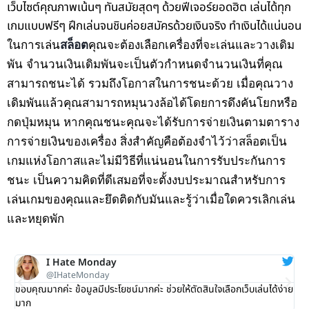
เว็บไซต์คุณภาพเน้นๆ ทันสมัยสุดๆ ด้วยฟีเจอร์ยอดฮิต เล่นได้ทุก
เกมแบบฟรีๆ ฝึกเล่นจนชินค่อยสมัครด้วยเงินจริง ทำเงินได้แน่นอน
ในการเล่น
สล็อต
คุณจะต้องเลือกเครื่องที่จะเล่นและวางเดิม
พัน จำนวนเงินเดิมพันจะเป็นตัวกำหนดจำนวนเงินที่คุณ
สามารถชนะได้ รวมถึงโอกาสในการชนะด้วย เมื่อคุณวาง
เดิมพันแล้วคุณสามารถหมุนวงล้อได้โดยการดึงคันโยกหรือ
กดปุ่มหมุน หากคุณชนะคุณจะได้รับการจ่ายเงินตามตาราง
การจ่ายเงินของเครื่อง
สิ่งสำคัญคือต้องจำไว้ว่าสล็อตเป็น
เกมแห่งโอกาสและไม่มีวิธีที่แน่นอนในการรับประกันการ
ชนะ เป็นความคิดที่ดีเสมอที่จะตั้งงบประมาณสำหรับการ
เล่นเกมของคุณและยึดติดกับมันและรู้ว่าเมื่อใดควรเลิกเล่น
และหยุดพัก
I Hate Monday
@IHateMonday
ขอบคุณมากค่ะ ข้อมูลมีประโยชน์มากค่ะ ช่วยให้ตัดสินใจเลือกเว็บเล่นได้ง่าย
เว็
มาก
ใหม