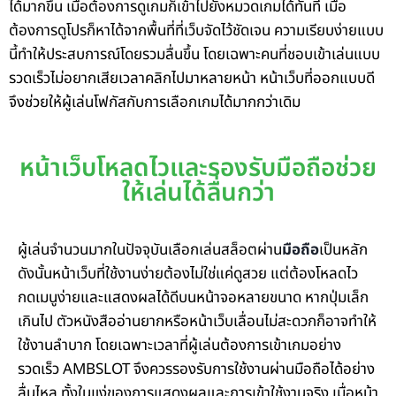
ได้มากขึ้น เมื่อต้องการดูเกมก็เข้าไปยังหมวดเกมได้ทันที เมื่อ
ต้องการดูโปรก็หาได้จากพื้นที่ที่เว็บจัดไว้ชัดเจน ความเรียบง่ายแบบ
นี้ทำให้ประสบการณ์โดยรวมลื่นขึ้น โดยเฉพาะคนที่ชอบเข้าเล่นแบบ
รวดเร็วไม่อยากเสียเวลาคลิกไปมาหลายหน้า หน้าเว็บที่ออกแบบดี
จึงช่วยให้ผู้เล่นโฟกัสกับการเลือกเกมได้มากกว่าเดิม
หน้าเว็บโหลดไวและรองรับมือถือช่วย
ให้เล่นได้ลื่นกว่า
ผู้เล่นจำนวนมากในปัจจุบันเลือกเล่นสล็อตผ่าน
มือถือ
เป็นหลัก
ดังนั้นหน้าเว็บที่ใช้งานง่ายต้องไม่ใช่แค่ดูสวย แต่ต้องโหลดไว
กดเมนูง่ายและแสดงผลได้ดีบนหน้าจอหลายขนาด หากปุ่มเล็ก
เกินไป ตัวหนังสืออ่านยากหรือหน้าเว็บเลื่อนไม่สะดวกก็อาจทำให้
ใช้งานลำบาก โดยเฉพาะเวลาที่ผู้เล่นต้องการเข้าเกมอย่าง
รวดเร็ว AMBSLOT จึงควรรองรับการใช้งานผ่านมือถือได้อย่าง
ลื่นไหล ทั้งในแง่ของการแสดงผลและการเข้าใช้งานจริง เมื่อหน้า