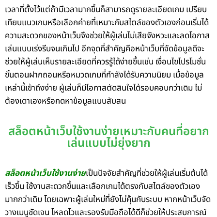
เวลาที่ตั้งไว้แต่ถ้ามีเวลามากขึ้นก็สามารถดูรายละเอียดเกม เปรียบ
เทียบแนวเกมหรือเลือกค่ายที่เหมาะกับสไตล์ของตัวเองก่อนเริ่มได้
ความสะดวกของหน้าเว็บจึงช่วยให้ผู้เล่นไม่เสียจังหวะและลดโอกาส
เล่นแบบเร่งรีบจนเกินไป อีกจุดที่สำคัญคือหน้าเว็บที่จัดข้อมูลดีจะ
ช่วยให้ผู้เล่นเห็นรายละเอียดที่ควรรู้ได้ง่ายขึ้นเช่น เงื่อนไขโปรโมชั่น
ขั้นตอนฝากถอนหรือหมวดเกมที่กำลังได้รับความนิยม เมื่อข้อมูล
เหล่านี้เข้าถึงง่าย ผู้เล่นก็มีโอกาสตัดสินใจได้รอบคอบกว่าเดิม ไม่
ต้องเดาเองหรือกดหาข้อมูลแบบสับสน
สล็อตหน้าเว็บใช้งานง่ายเหมาะกับคนที่อยาก
เล่นแบบไม่ยุ่งยาก
สล็อตหน้าเว็บใช้งานง่าย
เป็นปัจจัยสำคัญที่ช่วยให้ผู้เล่นเริ่มต้นได้
เร็วขึ้น ใช้งานสะดวกขึ้นและเลือกเกมได้ตรงกับสไตล์ของตัวเอง
มากกว่าเดิม โดยเฉพาะผู้เล่นใหม่ที่ยังไม่คุ้นกับระบบ หากหน้าเว็บจัด
วางเมนูชัดเจน โหลดไวและรองรับมือถือได้ดีก็ช่วยให้ประสบการณ์