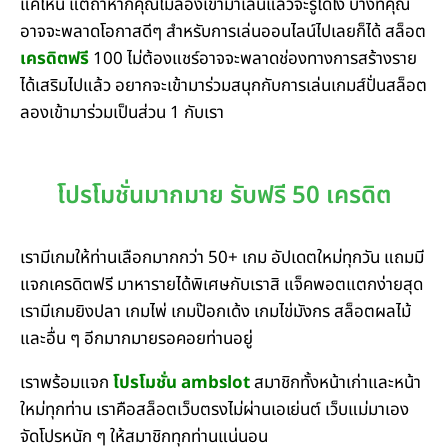
แค่ไหน แต่ถ้าหากคุณไม่ลองเข้ามาเล่นแล้วจะรู้ได้ไง บางทีคุณ
อาจจะพลาดโอกาสดีๆ สำหรับการเล่นออนไลน์ไปเลยก็ได้ สล็อต
เครดิตฟรี
100 ไม่ต้องแชร์อาจจะพลาดช่องทางการสร้างราย
ได้เสริมไปแล้ว อยากจะเข้ามาร่วมสนุกกับการเล่นเกมส์ปั่นสล็อต
ลองเข้ามาร่วมเป็นส่วน 1 กับเรา
โปรโมชั่นมากมาย รับฟรี 50 เครดิต
เรามีเกมให้ท่านเลือกมากกว่า 50+ เกม อัปเดตใหม่ทุกวัน แถมมี
แจกเครดิตฟรี มาหารายได้พิเศษกับเราสิ แจ็คพอตแตกง่ายสุด
เรามีเกมยิงปลา เกมไพ่ เกมป๊อกเด้ง เกมไข่มังกร สล็อตผลไม้
และอื่น ๆ อีกมากมายรอคอยท่านอยู่
เราพร้อมแจก
โปรโมชั่น ambslot
สมาชิกทั้งหน้าเก่าและหน้า
ใหม่ทุกท่าน เราคือสล็อตเว็บตรงไม่ผ่านเอเย่นต์ เว็บแม่มาเอง
จัดโปรหนัก ๆ ให้สมาชิกทุกท่านแน่นอน