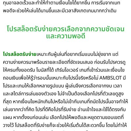
ทุนอาจลดเร็วและทำให้ทำตามเงื่อนไขได้ยากขึ้น การเริ่มจากเบท
พอดีจะช่วยให้เล่นได้นานขึ้นและมีเวลาสังเกตเกมมากกว่าเดิม
โปรสล็อตรับง่ายควรเลือกจากความชัดเจน
และความพอดี
โปรสล็อตรับง่าย
เหมาะกับผู้เล่นที่อยากเริ่มแบบไม่ยุ่งยาก แต่
ความง่ายควรมาพร้อมรายละเอียดที่ชัดเจนเสมอ ก่อนรับโปรควรดู
ให้ครบทั้งยอดรับ โบนัสที่ได้ เทิร์นโอเวอร์ เกมที่เข้าร่วมและเงื่อนไข
ถอนเงินเพื่อให้รู้ว่ารอบนั้นเหมาะกับโปรนี้จริงหรือไม่ AMBSLOT มี
โปรและเกมให้เลือกหลายรูปแบบ ผู้เล่นจึงควรเลือกจากงบ เวลา
และสไตล์การเล่นของตัวเอง ไม่จำเป็นต้องเลือกโปรที่ตัวเลขดูสูง
ที่สุด หากเงื่อนไขหนักเกินไปหรือไม่เข้ากับเกมที่ถนัดโปรนั้นอาจทำให้
เล่นยากกว่าที่คิด โปรที่ดีคือโปรที่รับง่าย อ่านเข้าใจและใช้ได้ตรงกับ
แผน หากตั้งงบก่อนเล่น เลือกโปรให้พอดีและหยุดตามขอบเขตที่
วางไว้ โปรสล็อตที่รับง่ายก็จะช่วยให้เริ่มต้นได้สะดวกขึ้น โดยไม่ทำให้