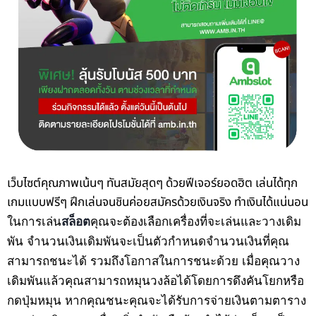
เว็บไซต์คุณภาพเน้นๆ ทันสมัยสุดๆ ด้วยฟีเจอร์ยอดฮิต เล่นได้ทุก
เกมแบบฟรีๆ ฝึกเล่นจนชินค่อยสมัครด้วยเงินจริง ทำเงินได้แน่นอน
ในการเล่น
สล็อต
คุณจะต้องเลือกเครื่องที่จะเล่นและวางเดิม
พัน จำนวนเงินเดิมพันจะเป็นตัวกำหนดจำนวนเงินที่คุณ
สามารถชนะได้ รวมถึงโอกาสในการชนะด้วย เมื่อคุณวาง
เดิมพันแล้วคุณสามารถหมุนวงล้อได้โดยการดึงคันโยกหรือ
กดปุ่มหมุน หากคุณชนะคุณจะได้รับการจ่ายเงินตามตาราง