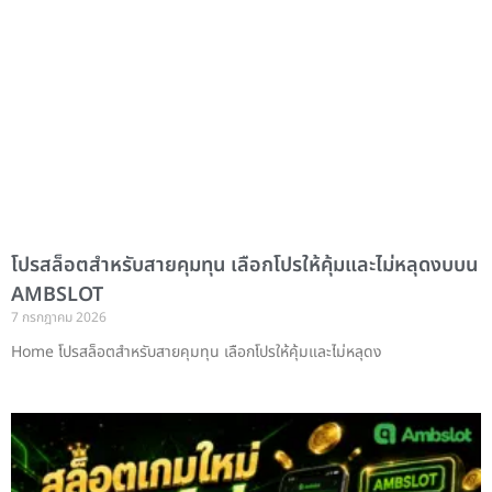
โปรสล็อตสำหรับสายคุมทุน เลือกโปรให้คุ้มและไม่หลุดงบบน
AMBSLOT
7 กรกฎาคม 2026
Home โปรสล็อตสำหรับสายคุมทุน เลือกโปรให้คุ้มและไม่หลุดง