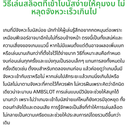
วิธีเล่นสล็อตที่เข้าโบนัสง่ายให้คุมงบ ไม่
หลุดจังหวะเร็วเกินไป
เกมที่มีจังหวะโบนัสบ่อย มักทำให้ผู้เล่นรู้สึกอยากกดหมุนต่อเพราะ
เหมือนฟีเจอร์อาจมาอีกในไม่กี่รอบข้างหน้า ตรงนี้เป็นทั้งเสน่ห์และ
ความเสี่ยงของเกมแนวนี้ หากไม่มีแผนตั้งแต่ต้นอาจเผลอเพิ่มเบท
หรือเล่นนานเกินกว่าที่ตั้งใจไว้ได้ง่ายมาก วิธีที่เหมาะสมคือกำหนด
งบก่อนเล่นทุกครั้งและแบ่งทุนเป็นรอบเล็กๆ แทนการลงทั้งหมดใน
ครั้งเดียวเช่น ตั้งงบสำหรับทดลองเกมก่อน แล้วค่อยดูว่าเกมนั้นมี
จังหวะเข้ากับเราหรือไม่ หากเล่นไปสักระยะแล้วเกมนิ่งเกินไปหรือ
โบนัสไม่มาตามจังหวะที่คาดไว้ก็ควรพัก ไม่ควรฝืนเพราะคิดว่าอีกนิด
เดียวน่าจะมาบน AMBSLOT การเล่นแบบมีวินัยจะช่วยให้สนุกได้
นานกว่า เพราะไม่ว่าเกมจะเข้าโบนัสง่ายแค่ไหนก็ยังควรมีจุดหยุด ทั้ง
ตอนกำลังได้และตอนเสีย การรู้จักพอเป็นสิ่งที่ทำให้การเล่นสล็อต
ไม่กลายเป็นความเครียดและช่วยให้ประสบการณ์โดยรวมดีขึ้นกว่า
เดิม