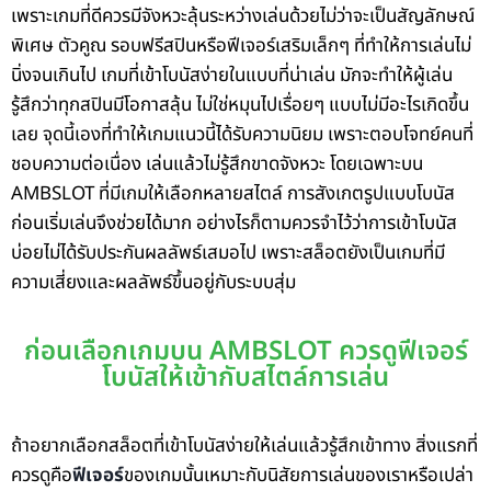
เพราะเกมที่ดีควรมีจังหวะลุ้นระหว่างเล่นด้วยไม่ว่าจะเป็นสัญลักษณ์
พิเศษ ตัวคูณ รอบฟรีสปินหรือฟีเจอร์เสริมเล็กๆ ที่ทำให้การเล่นไม่
นิ่งจนเกินไป เกมที่เข้าโบนัสง่ายในแบบที่น่าเล่น มักจะทำให้ผู้เล่น
รู้สึกว่าทุกสปินมีโอกาสลุ้น ไม่ใช่หมุนไปเรื่อยๆ แบบไม่มีอะไรเกิดขึ้น
เลย จุดนี้เองที่ทำให้เกมแนวนี้ได้รับความนิยม เพราะตอบโจทย์คนที่
ชอบความต่อเนื่อง เล่นแล้วไม่รู้สึกขาดจังหวะ โดยเฉพาะบน
AMBSLOT ที่มีเกมให้เลือกหลายสไตล์ การสังเกตรูปแบบโบนัส
ก่อนเริ่มเล่นจึงช่วยได้มาก อย่างไรก็ตามควรจำไว้ว่าการเข้าโบนัส
บ่อยไม่ได้รับประกันผลลัพธ์เสมอไป เพราะสล็อตยังเป็นเกมที่มี
ความเสี่ยงและผลลัพธ์ขึ้นอยู่กับระบบสุ่ม
ก่อนเลือกเกมบน AMBSLOT ควรดูฟีเจอร์
โบนัสให้เข้ากับสไตล์การเล่น
ถ้าอยากเลือกสล็อตที่เข้าโบนัสง่ายให้เล่นแล้วรู้สึกเข้าทาง สิ่งแรกที่
ควรดูคือ
ฟีเจอร์
ของเกมนั้นเหมาะกับนิสัยการเล่นของเราหรือเปล่า