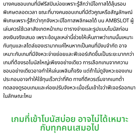
บางคนชอบเกมที่มีฟรีสปินบ่อยเพราะรู้สึกว่ามีโอกาสได้ลุ้นรอบ
พิเศษตลอดเวลา ขณะที่บางคนชอบเกมที่มีตัวคูณหรือสัญลักษณ์
พิเศษเพราะรู้สึกว่าทุกจังหวะมีโอกาสพลิกผลได้ บน AMBSLOT ผู้
เล่นควรใช้เวลาสังเกตหน้าเกม ตารางจ่ายและรูปแบบโบนัสก่อน
ลงเงินจริงเสมอ เพราะข้อมูลเหล่านี้ช่วยให้เห็นภาพว่าเกมนั้นเหมาะ
กับทุนและสไตล์ของเรามากแค่ไหนหากเป็นคนที่มีงบจำกัด อาจ
เหมาะกับเกมที่มีจังหวะจ่ายย่อยและฟีเจอร์เกิดขึ้นเป็นระยะมากกว่า
เกมที่ต้องรอโบนัสใหญ่เพียงอย่างเดียว การเลือกเกมจากความ
ชอบอย่างเดียวอาจทำให้เล่นเพลินก็จริง แต่ถ้าไม่ดูจังหวะของเกม
ประกอบอาจทำให้ใช้ทุนเร็วกว่าที่คิด ทางที่ดีควรเริ่มจากเบทต่ำ
ทดลองดูรอบเกมและค่อยปรับจังหวะเมื่อเริ่มเข้าใจว่าฟีเจอร์ออกมา
ในลักษณะไหน
เกมที่เข้าโบนัสบ่อย อาจไม่ได้เหมาะ
กับทุกคนเสมอไป