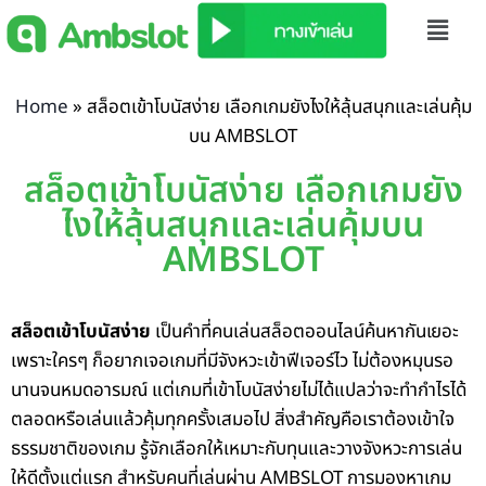
Home
»
สล็อตเข้าโบนัสง่าย เลือกเกมยังไงให้ลุ้นสนุกและเล่นคุ้ม
บน AMBSLOT
สล็อตเข้าโบนัสง่าย เลือกเกมยัง
ไงให้ลุ้นสนุกและเล่นคุ้มบน
AMBSLOT
สล็อตเข้าโบนัสง่าย
เป็นคำที่คนเล่นสล็อตออนไลน์ค้นหากันเยอะ
เพราะใครๆ ก็อยากเจอเกมที่มีจังหวะเข้าฟีเจอร์ไว ไม่ต้องหมุนรอ
นานจนหมดอารมณ์ แต่เกมที่เข้าโบนัสง่ายไม่ได้แปลว่าจะทำกำไรได้
ตลอดหรือเล่นแล้วคุ้มทุกครั้งเสมอไป สิ่งสำคัญคือเราต้องเข้าใจ
ธรรมชาติของเกม รู้จักเลือกให้เหมาะกับทุนและวางจังหวะการเล่น
ให้ดีตั้งแต่แรก สำหรับคนที่เล่นผ่าน AMBSLOT การมองหาเกม