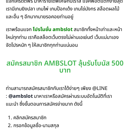
แจกเครดิตฟรี มาหารายได้พิเศษกับเราสิ แจ็คพอตแตกง่ายสุด
เรามีเกมยิงปลา เกมไพ่ เกมป๊อกเด้ง เกมไข่มังกร สล็อตผลไม้
และอื่น ๆ อีกมากมายรอคอยท่านอยู่
เราพร้อมแจก
โปรโมชั่น ambslot
สมาชิกทั้งหน้าเก่าและหน้า
ใหม่ทุกท่าน เราคือสล็อตเว็บตรงไม่ผ่านเอเย่นต์ เว็บแม่มาเอง
จัดโปรหนัก ๆ ให้สมาชิกทุกท่านแน่นอน
สมัครสมาชิก AMBSLOT ลุ้นรับโบนัส 500
บาท
ท่านสามารถสมัครสมาชิกกับเราได้ง่ายๆ เพียง @LINE
:
@ambslot
มาหาเราหรือสมัครผ่านระบบอัตโนมัติที่เรา
แนะนำ ซึ่งขั้นตอนการสมัครง่ายมาก ดังนี้
คลิกสมัครสมาชิก
กรอกข้อมูลชื่อ-นามสกุล