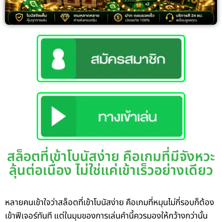
สล็อตที่เข้าโบนัสง่าย คือเกมที่มีจังหวะ
ลุ้นต่อเนื่อง ไม่ใช่แค่เข้าเร็วอย่างเดียว
หลายคนเข้าใจว่าสล็อตที่เข้าโบนัสง่าย คือเกมที่หมุนไม่กี่รอบก็ต้อง
เข้าฟีเจอร์ทันที แต่ในมุมของการเล่นคำนี้ควรมองให้กว้างกว่านั้น