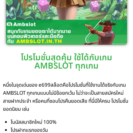
โปรโมชั่นสุดคุ้ม ใช้ได้กับเกม
AMBSLOT ทุกเกม
หนึ่งในจุดเด่นของ e699สล็อตคือโปรโมชั่นที่ใช้งานได้จริงกับเกม
AMBSLOT ทุกเกมแบบไม่มีข้อยกเว้น ไม่ว่าจะเป็นสายสมัครใหม่
สายฝากประจำ หรือคนที่ชอบโปรคืนยอดเสีย ที่นี่มีให้ครบ โปรโมชั่น
ยอดนิยม เช่น
โบนัสสมาชิกใหม่ 100%
โปรฝากแรกของวัน