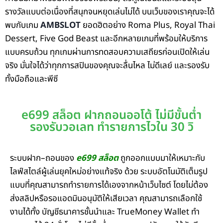
รางวัลแบบต่อเนื่องที่สนุกจนหยุดเล่นไม่ได้ บนเว็บของเราคุณจะได้
พบกับเกม
AMBSLOT
ยอดฮิตอย่าง Roma Plus, Royal Thai
Dessert, Five God Beast และอีกหลายเกมที่พร้อมให้บริการ
แบบครบถ้วน ทุกเกมผ่านการทดสอบความเสถียรก่อนเปิดให้เล่น
จริง มั่นใจได้ว่าทุกการสปินของคุณจะลื่นไหล ไม่ดีเลย์ และรองรับ
ทั้งมือถือและพีซี
e699 สล็อต ฝากถอนออโต้ ไม่มีขั้นต่ำ
รองรับวอเลท ทำรายการไวใน 30 วิ
ระบบฝาก–ถอนของ
e699 สล็อต
ถูกออกแบบมาให้เหมาะกับ
ไลฟ์สไตล์ผู้เล่นยุคใหม่อย่างแท้จริง ด้วย ระบบอัตโนมัติเต็มรูป
แบบที่คุณสามารถทำรายการได้เองจากหน้าเว็บไซต์ โดยไม่ต้อง
ส่งสลิปหรือรอแอดมินอนุมัติให้เสียเวลา คุณสามารถเลือกใช้
งานได้ทั้ง บัญชีธนาคารชั้นนำและ TrueMoney Wallet ทำ