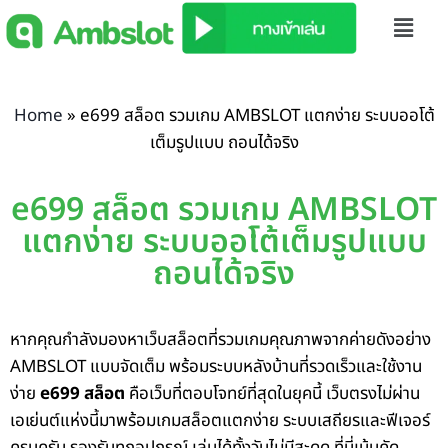
Home
»
e699 สล็อต รวมเกม AMBSLOT แตกง่าย ระบบออโต้
เต็มรูปแบบ ถอนได้จริง
e699 สล็อต รวมเกม AMBSLOT
แตกง่าย ระบบออโต้เต็มรูปแบบ
ถอนได้จริง
หากคุณกำลังมองหาเว็บสล็อตที่รวมเกมคุณภาพจากค่ายดังอย่าง
AMBSLOT แบบจัดเต็ม พร้อมระบบหลังบ้านที่รวดเร็วและใช้งาน
ง่าย
e699 สล็อต
คือเว็บที่ตอบโจทย์ที่สุดในยุคนี้ เว็บตรงไม่ผ่าน
เอเย่นต์แห่งนี้มาพร้อมเกมสล็อตแตกง่าย ระบบเสถียรและฟีเจอร์
ครบครัน รองรับทุกอุปกรณ์ เล่นได้ทั้งวันไม่มีสะดุด ที่นี่เน้นคัด