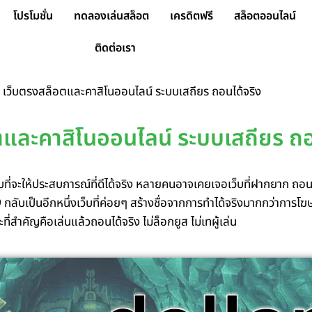
โปรโมชั่น
ทดลองเล่นสล็อต
เครดิตฟรี
สล็อตออนไลน์
ติดต่อเรา
 เว็บตรงสล็อตและคาสิโนออนไลน์ ระบบเสถียร ถอนได้จริง
และคาสิโนออนไลน์ ระบบเสถียร ถอ
ที่จะให้ประสบการณ์ที่ดีได้จริง หลายคนอาจเคยเจอเว็บที่ฝากยาก ถอนช้า
9
กลับเป็นอีกหนึ่งเว็บที่ค่อยๆ สร้างชื่อจากการทำได้จริงมากกว่าการ
ละที่สำคัญคือเล่นแล้วถอนได้จริง ไม่ล็อกยูส ไม่เทผู้เล่น