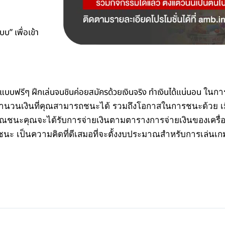
บบ” เพื่อเข้า
มแบบฟรีๆ ฝึกเล่นจนชินค่อยสมัครด้วยเงินจริง ทำเงินได้แน่นอน
ในการ
จำนวนเงินที่คุณสามารถชนะได้ รวมถึงโอกาสในการชนะด้วย เม
ุณชนะคุณจะได้รับการจ่ายเงินตามตารางการจ่ายเงินของเครื่
ชนะ เป็นความคิดที่ดีเสมอที่จะตั้งงบประมาณสำหรับการเล่นเก