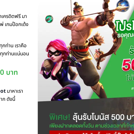
กเครดิตฟรี มา
พ่ เกมป๊อกเด้ง
ทุกท่าน เราคือ
ิกทุกท่านแน่นอน
00 บาท
ot
มาหาเรา
ก ดังนี้