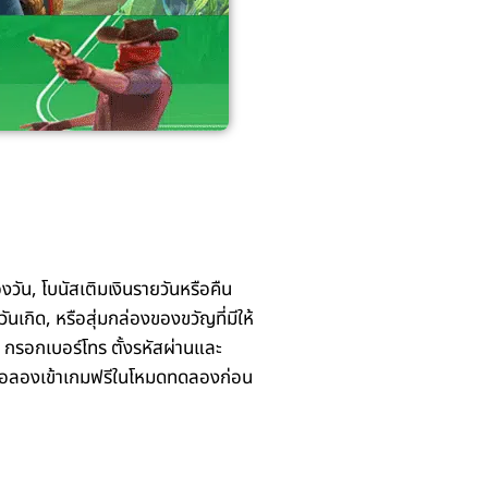
งวัน, โบนัสเติมเงินรายวันหรือคืน
เกิด, หรือสุ่มกล่องของขวัญที่มีให้
ิก กรอกเบอร์โทร ตั้งรหัสผ่านและ
นหรือลองเข้าเกมฟรีในโหมดทดลองก่อน