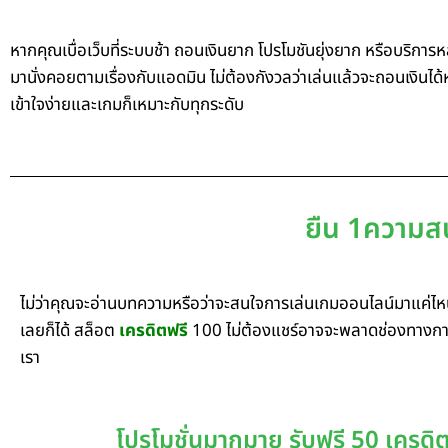
หากคุณเบื่อเว็บที่ระบบช้า ถอนเงินยาก โปรโมชันยุ่งยาก หรือบริการหล
มานั่งคอยตามเรื่องกับแอดมิน ไม่ต้องกังวลว่าเล่นแล้วจะถอนเงินได้หรื
เข้าใจง่ายและเกมก็เหมาะกับทุกระดับ
ยืน 1ความสนุ
ไม่ว่าคุณจะอ่านบทความหรือว่าจะสนใจการเล่นเกมออนไลน์มาแค่ไหน
เลยก็ได้ สล็อต
เครดิตฟรี
100 ไม่ต้องแชร์อาจจะพลาดช่องทางการสร
เรา
โปรโมชั่นมากมาย รับฟรี 50 เครดิ