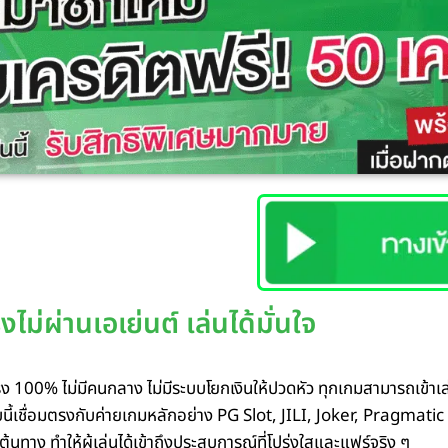
งไม่ผ่านเอเย่นต์ เล่นได้มั่นใจ
รง 100% ไม่มีคนกลาง ไม่มีระบบโยกเงินให้ปวดหัว ทุกเกมสามารถเข้าเล
บนี้เชื่อมตรงกับค่ายเกมหลักอย่าง PG Slot, JILI, Joker, Pragmatic
ทาง ทำให้ผู้เล่นได้เข้าถึงประสบการณ์ที่โปร่งใสและแฟร์จริง ๆ