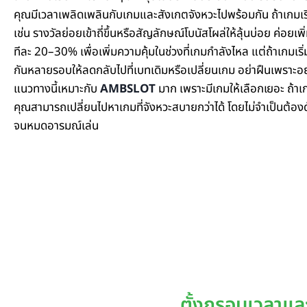
คุณมีเวลาเพลิดเพลินกับเกมและสังเกตจังหวะไปพร้อมกัน ถ้าเกมเ
เช่น รางวัลย่อยเข้าถี่ขึ้นหรือสัญลักษณ์โบนัสโผล่ให้ลุ้นบ่อย ค่อย
ทีละ 20–30% เพื่อเพิ่มความคุ้มในช่วงที่เกมกำลังไหล แต่ถ้าเกมเริ่ม
กันหลายรอบให้ลดกลับไปที่เบทเดิมหรือเปลี่ยนเกม อย่าฝืนเพราะอ
แนวทางนี้เหมาะกับ
AMBSLOT
มาก เพราะมีเกมให้เลือกเยอะ ถ้าเก
คุณสามารถเปลี่ยนไปหาเกมที่จังหวะสบายกว่าได้ โดยไม่จำเป็นต้องด
จนหมดอารมณ์เล่น
ตั้งกรอบเวลาและ