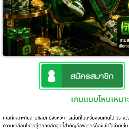
เกมแบบไหนเหมาะกั
เกมที่เหมาะกับสายชิลมักมีจังหวะการเล่นที่ไม่เหวี่ยงจนเกินไป มีรางว
ความเคลื่อนไหวอยู่ตลอดอีกจุดที่สำคัญคือฟีเจอร์ต้องเข้าใจง่ายเช่