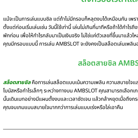
แม้จะเป็นการเล่นแบบชิล แต่ถ้าไม่มีกรอบก็หลุดงบได้เหมือนกัน เพ
ตั้งแต่ก่อนเริ่มเล่นเช่น วันนี้ใช้เท่านี้ เล่นไม่เกินกี่นาทีหรือถ้า
พักก่อน เพื่อให้กำไรกลับมาเป็นเงินจริง ไม่ใช่แค่ตัวเลขที่ขึ้นมาแล้วไ
คุณมีกรอบแบบนี้ การเล่น AMBSLOT จะยังคงเป็นสล็อตเล่นเพลินอย่
สล็อตสายชิล AMBSLO
สล็อตสายชิล
คือการเล่นสล็อตแบบเน้นความเพลิน ความสบายใจและก
โบนัสหรือกำไรเล็กๆ ระหว่างทางบน AMBSLOT คุณสามารถเลือกเกมที่เข้
นั้นเดินเบทอย่างมีแผนตั้งงบและเวลาชัดเจน แล้วกล้าหยุดเมื่อถึงกรอบ
คุณจบเกมแบบสบายใจมากกว่าการเล่นแบบเร่งหรือไล่เอาคืน