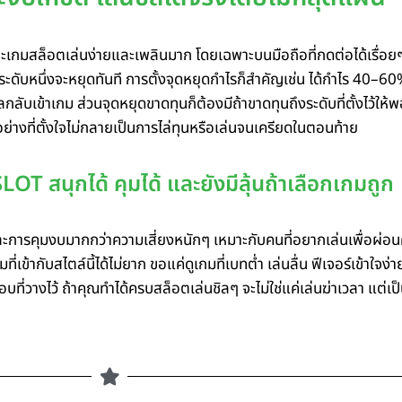
ราะเกมสล็อตเล่นง่ายและเพลินมาก โดยเฉพาะบนมือถือที่กดต่อได้เรื่อ
ได้กำไรถึงระดับหนึ่งจะหยุดทันที การตั้งจุดหยุดกำไรก็สำคัญเช่น ได้กำไร
หลกลับเข้าเกม ส่วนจุดหยุดขาดทุนก็ต้องมีถ้าขาดทุนถึงระดับที่ตั้งไว้ให้พ
างที่ตั้งใจไม่กลายเป็นการไล่ทุนหรือเล่นจนเครียดในตอนท้าย
T สนุกได้ คุมได้ และยังมีลุ้นถ้าเลือกเกมถูก
ารคุมงบมากกว่าความเสี่ยงหนักๆ เหมาะกับคนที่อยากเล่นเพื่อผ่อนค
ากับสไตล์นี้ได้ไม่ยาก ขอแค่ดูเกมที่เบทต่ำ เล่นลื่น ฟีเจอร์เข้าใจง
ที่วางไว้ ถ้าคุณทำได้ครบสล็อตเล่นชิลๆ จะไม่ใช่แค่เล่นฆ่าเวลา แต่เป็