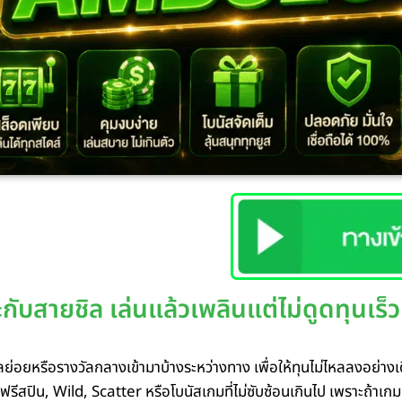
บสายชิล เล่นแล้วเพลินแต่ไม่ดูดทุนเร็ว
ัลย่อยหรือรางวัลกลางเข้ามาบ้างระหว่างทาง เพื่อให้ทุนไม่ไหลลงอย่างเดีย
น ฟรีสปิน, Wild, Scatter หรือโบนัสเกมที่ไม่ซับซ้อนเกินไป เพราะถ้า