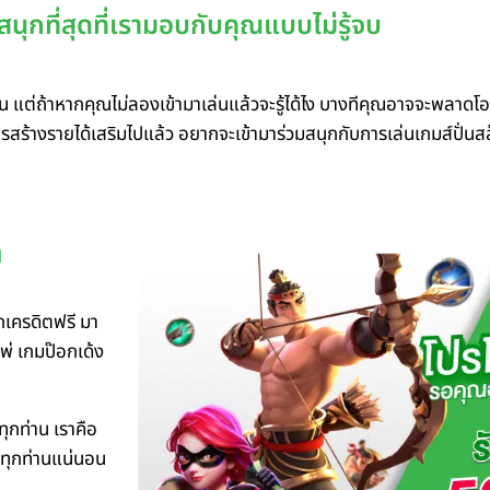
นุกที่สุดที่เรามอบกับคุณแบบไม่รู้จบ
 แต่ถ้าหากคุณไม่ลองเข้ามาเล่นแล้วจะรู้ได้ไง บางทีคุณอาจจะพลาดโ
้างรายได้เสริมไปแล้ว อยากจะเข้ามาร่วมสนุกกับการเล่นเกมส์ปั่นสล
ต
กเครดิตฟรี มา
พ่ เกมป๊อกเด้ง
ทุกท่าน เราคือ
ิกทุกท่านแน่นอน