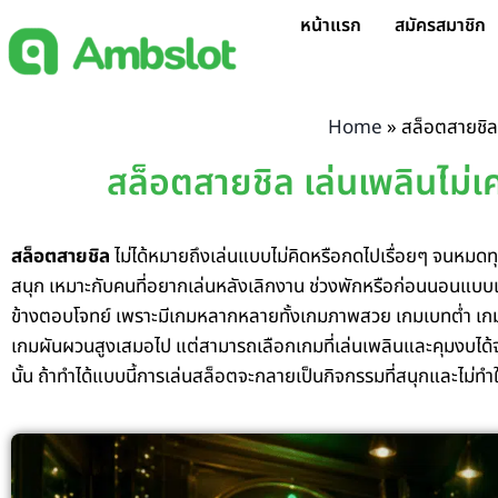
หน้าแรก
สมัครสมาชิก
Home
»
สล็อตสายชิล
สล็อตสายชิล เล่นเพลินไม
สล็อตสายชิล
ไม่ได้หมายถึงเล่นแบบไม่คิดหรือกดไปเรื่อยๆ จนหมดทุ
สนุก เหมาะกับคนที่อยากเล่นหลังเลิกงาน ช่วงพักหรือก่อนนอนแบบเบา
ข้างตอบโจทย์ เพราะมีเกมหลากหลายทั้งเกมภาพสวย เกมเบทต่ำ เกมที่ม
เกมผันผวนสูงเสมอไป แต่สามารถเลือกเกมที่เล่นเพลินและคุมงบได้
นั้น ถ้าทำได้แบบนี้การเล่นสล็อตจะกลายเป็นกิจกรรมที่สนุกและไม่ทำ