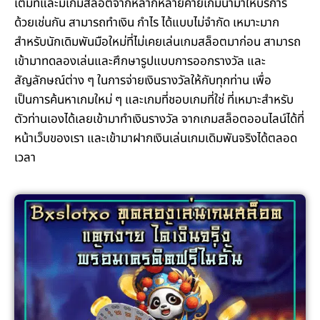
เต็มที่และมีเกมสลอตจากหลากหลายค่ายเกมนำมาให้บริการ
ด้วยเช่นกัน สามารถทำเงิน กำไร ได้แบบไม่จำกัด เหมาะมาก
สำหรับนักเดิมพันมือใหม่ที่ไม่เคยเล่นเกมสล็อตมาก่อน สามารถ
เข้ามาทดลองเล่นและศึกษารูปแบบการออกรางวัล และ
สัญลักษณ์ต่าง ๆ ในการจ่ายเงินรางวัลให้กับทุกท่าน เพื่อ
เป็นการค้นหาเกมใหม่ ๆ และเกมที่ชอบเกมที่ใช่ ที่เหมาะสำหรับ
ตัวท่านเองได้เลยเข้ามาทำเงินรางวัล จากเกมสล็อตออนไลน์ได้ที่
หน้าเว็บของเรา และเข้ามาฝากเงินเล่นเกมเดิมพันจริงได้ตลอด
เวลา