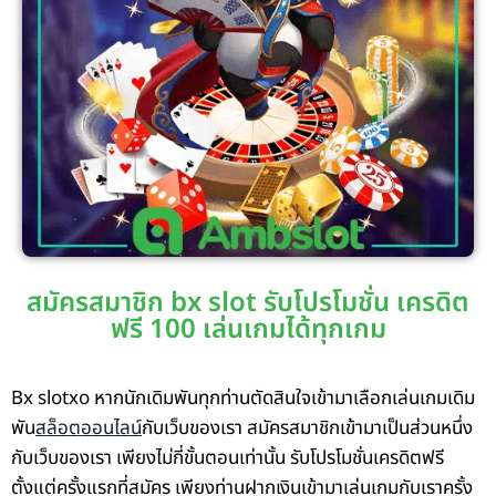
สมัครสมาชิก bx slot รับโปรโมชั่น เครดิต
ฟรี 100 เล่นเกมได้ทุกเกม
Bx slotxo หากนักเดิมพันทุกท่านตัดสินใจเข้ามาเลือกเล่นเกมเดิม
พัน
สล็อตออนไลน์
กับเว็บของเรา สมัครสมาชิกเข้ามาเป็นส่วนหนึ่ง
กับเว็บของเรา เพียงไม่กี่ขั้นตอนเท่านั้น รับโปรโมชั่นเครดิตฟรี
ตั้งแต่ครั้งแรกที่สมัคร เพียงท่านฝากเงินเข้ามาเล่นเกมกับเราครั้ง