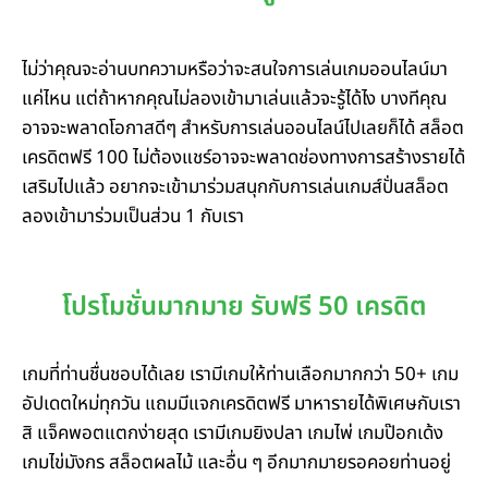
ไม่ว่าคุณจะอ่านบทความหรือว่าจะสนใจการเล่นเกมออนไลน์มา
แค่ไหน แต่ถ้าหากคุณไม่ลองเข้ามาเล่นแล้วจะรู้ได้ไง บางทีคุณ
อาจจะพลาดโอกาสดีๆ สำหรับการเล่นออนไลน์ไปเลยก็ได้ สล็อต
เครดิตฟรี 100 ไม่ต้องแชร์อาจจะพลาดช่องทางการสร้างรายได้
เสริมไปแล้ว อยากจะเข้ามาร่วมสนุกกับการเล่นเกมส์ปั่นสล็อต
ลองเข้ามาร่วมเป็นส่วน 1 กับเรา
โปรโมชั่นมากมาย รับฟรี 50 เครดิต
เกมที่ท่านชื่นชอบได้เลย เรามีเกมให้ท่านเลือกมากกว่า 50+ เกม
อัปเดตใหม่ทุกวัน แถมมีแจกเครดิตฟรี มาหารายได้พิเศษกับเรา
สิ แจ็คพอตแตกง่ายสุด เรามีเกมยิงปลา เกมไพ่ เกมป๊อกเด้ง
เกมไข่มังกร สล็อตผลไม้ และอื่น ๆ อีกมากมายรอคอยท่านอยู่