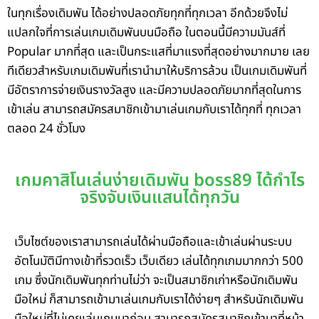
ในทุกเรื่องเดิมพัน ได้อย่างปลอดภัยทุกที่ทุกเวลา อีกด้วยจึงไม่
แปลกใจที่การเล่นเกมเดิมพันบนมือถือ ในตอนนี้มีความมันส์ที่
Popular มากที่สุด และเป็นกระแสที่มาแรงที่สุดอย่างมากมาย เลย
ทีเดียวสำหรับเกมเดิมพันที่เรานำมาให้บริการล้วน เป็นเกมเดิมพันที่
มีอัตราการจ่ายเงินรางวัลสูง และมีความปลอดภัยมากที่สุดในการ
เข้าเล่น สามารถสมัครสมาชิกเข้ามาเล่นเกมกับเราได้ทุกที่ ทุกเวลา
ตลอด 24 ชั่วโมง
เกมคาสิโนเล่นง่ายเดิมพัน boss89 ได้กำไร
จริงจับเงินแสนได้ทุกวัน
เว็บไซต์ของเราสามารถเล่นได้ผ่านมือถือและเข้าเล่นผ่านระบบ
อัตโนมัติมีทางเข้าที่รวดเร็ว เว็บเดียว เล่นได้ทุกเกมมากกว่า 500
เกม ซึ่งนักเดิมพันทุกท่านไม่ว่า จะเป็นสมาชิกเก่าหรือนักเดิมพัน
มือใหม่ ก็สามารถเข้ามาเล่นเกมกับเราได้ง่ายๆ สำหรับนักเดิมพัน