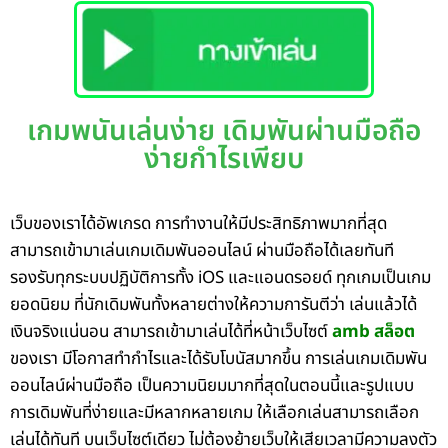
เกมพนันเล่นง่าย เดิมพันผ่านมือถือ
ง่ายกำไรเพียบ
เว็บของเราได้อัพเกรด การทำงานให้มีประสิทธิภาพมากที่สุด
สามารถเข้ามาเล่นเกมเดิมพันออนไลน์ ผ่านมือถือได้เลยทันที
รองรับทุกระบบปฏิบัติการทั้ง iOS และแอนดรอยด์ ทุกเกมเป็นเกม
ยอดนิยม ที่นักเดิมพันทั้งหลายต่างให้ความการันตีว่า เล่นแล้วได้
เงินจริงแน่นอน สามารถเข้ามาเล่นได้ที่หน้าเว็บไซต์
amb สล็อต
ของเรา มีโอกาสทำกำไรและได้รับโบนัสมากขึ้น การเล่นเกมเดิมพัน
ออนไลน์ผ่านมือถือ เป็นความนิยมมากที่สุดในตอนนี้และรูปแบบ
การเดิมพันที่ง่ายและมีหลากหลายเกม ให้เลือกเล่นสามารถเลือก
เล่นได้ทันที บนเว็บไซต์เดียว ไม่ต้องย้ายเว็บให้เสียเวลามีความลงตัว