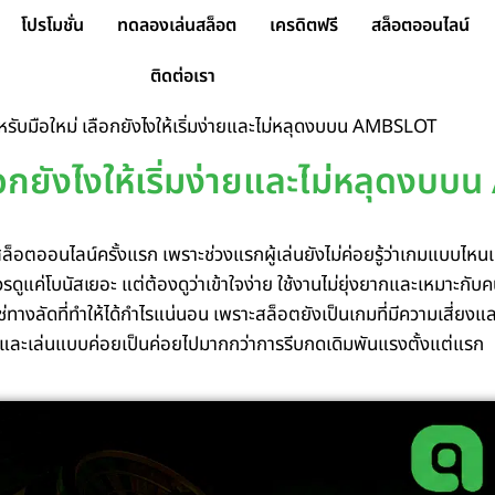
โปรโมชั่น
ทดลองเล่นสล็อต
เครดิตฟรี
สล็อตออนไลน์
ติดต่อเรา
รับมือใหม่ เลือกยังไงให้เริ่มง่ายและไม่หลุดงบบน AMBSLOT
ือกยังไงให้เริ่มง่ายและไม่หลุดง
ล็อตออนไลน์ครั้งแรก เพราะช่วงแรกผู้เล่นยังไม่ค่อยรู้ว่าเกมแบบไหนเ
ดูแค่โบนัสเยอะ แต่ต้องดูว่าเข้าใจง่าย ใช้งานไม่ยุ่งยากและเหมาะกับ
ช่ทางลัดที่ทำให้ได้กำไรแน่นอน เพราะสล็อตยังเป็นเกมที่มีความเสี่ยงและ
บทุนและเล่นแบบค่อยเป็นค่อยไปมากกว่าการรีบกดเดิมพันแรงตั้งแต่แรก