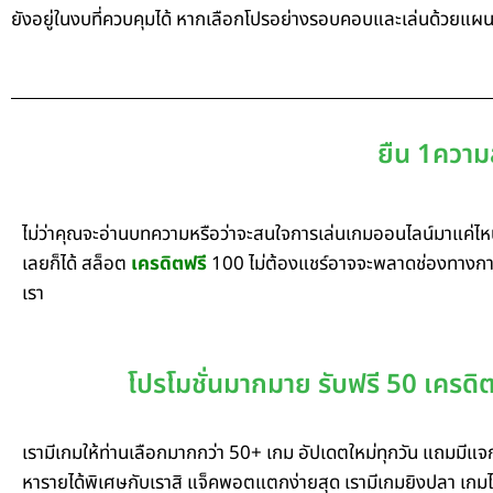
ยังอยู่ในงบที่ควบคุมได้ หากเลือกโปรอย่างรอบคอบและเล่นด้วยแผนท
ยืน 1ความส
ไม่ว่าคุณจะอ่านบทความหรือว่าจะสนใจการเล่นเกมออนไลน์มาแค่ไหน
เลยก็ได้ สล็อต
เครดิตฟรี
100 ไม่ต้องแชร์อาจจะพลาดช่องทางการสร
เรา
โปรโมชั่นมากมาย รับฟรี 50 เครดิ
เรามีเกมให้ท่านเลือกมากกว่า 50+ เกม อัปเดตใหม่ทุกวัน แถมมีแจ
หารายได้พิเศษกับเราสิ แจ็คพอตแตกง่ายสุด เรามีเกมยิงปลา เกมไ