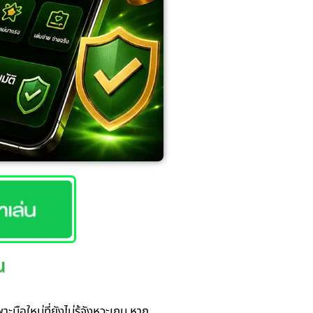
น
มือใหม่ที่ยังไม่รู้จังหวะเกม หาก