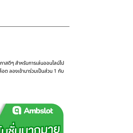
อกาสดีๆ สำหรับการเล่นออนไลน์ไป
็อต ลองเข้ามาร่วมเป็นส่วน 1 กับ