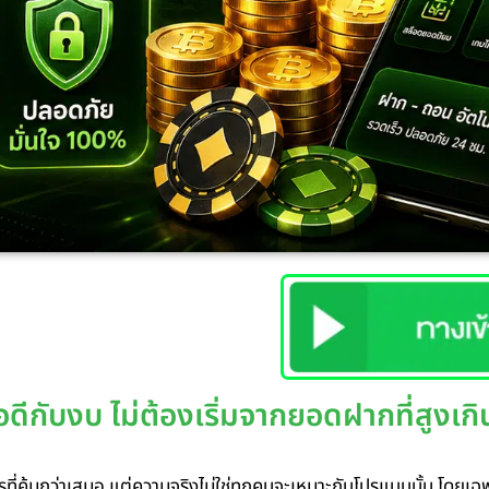
อดีกับงบ ไม่ต้องเริ่มจากยอดฝากที่สูงเกิ
ที่คุ้มกว่าเสมอ แต่ความจริงไม่ใช่ทุกคนจะเหมาะกับโปรแบบนั้น โดยเฉพาะ