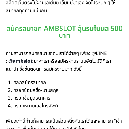
สล็อตเว็บตรงไม่ผ่านเอเย่นต์ เว็บแม่มาเอง จัดโปรหนัก ๆ ให้
สมาชิกทุกท่านแน่นอน
สมัครสมาชิก AMBSLOT ลุ้นรับโบนัส 500
บาท
ท่านสามารถสมัครสมาชิกกับเราได้ง่ายๆ เพียง @LINE
:
@ambslot
มาหาเราหรือสมัครผ่านระบบอัตโนมัติที่เรา
แนะนำ ซึ่งขั้นตอนการสมัครง่ายมาก ดังนี้
คลิกสมัครสมาชิก
กรอกข้อมูลชื่อ-นามสกุล
กรอกข้อมูลธนาคาร
กรอกหมายเลขโทรศัพท์
เพียงเท่านี้ท่านก็สามารถเป็นส่วนหนึ่งกับเราได้และสามารถ “เข้า
สู่ระบบ” เพื่อเข้าเล่นเกมได้ตลอด 24 ชั่วโมง