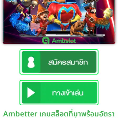
Ambetter เกมสล็อตที่มาพร้อมอัตรา