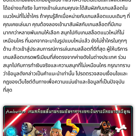
ได้อย่างแท้จริง ในทางเข้าเล่นเกมคุณจะได้สัมผัสกับเกมสล็อตใน
แนวใหม่ที่ไม่ซ้ำใคร ถ้าคุณรู้สึกเบื่อหน่ายกับเกมสล็อตแบบเดิมๆ ที่
คุณเคยเล่นมา คุณต้องลองเข้ามาสัมผัสกับเกมสล็อตที่มีเกม
มากกว่าหลายพันเกมให้เลือก สนุกไปกับเกมสล็อตแนวใหม่ที่ไม่
เหมือนใคร ที่นอกจากจะมาในรูปแบบใหม่แล้ว ยังไม่ซ้ำใครในทุกๆ
ด้าน ก้าวเข้าสู่ประสบการณ์การเล่นเกมสล็อตที่ดีที่สุด ผู้ให้บริการ
เกมสล็อตเกรดพรีเมียมที่ส่งตรงจากค่ายดังในต่างประเทศ ร่วม
สนุกไปกับการทำเงินจริงและความสนุกที่ไม่เหมือนใคร กรุณาทราบ
ว่าข้อมูลดังกล่าวเป็นคำแนะนำเท่านั้น โปรดตรวจสอบเงื่อนไขและ
กฎของเว็บไซต์ต้นทางเพื่อความแม่นยำและข้อมูลที่เป็นปัจจุบัน
ที่สุด