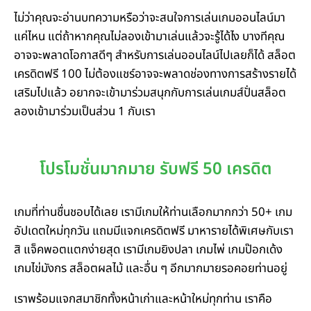
ไม่ว่าคุณจะอ่านบทความหรือว่าจะสนใจการเล่นเกมออนไลน์มา
แค่ไหน แต่ถ้าหากคุณไม่ลองเข้ามาเล่นแล้วจะรู้ได้ไง บางทีคุณ
อาจจะพลาดโอกาสดีๆ สำหรับการเล่นออนไลน์ไปเลยก็ได้ สล็อต
เครดิตฟรี 100 ไม่ต้องแชร์อาจจะพลาดช่องทางการสร้างรายได้
เสริมไปแล้ว อยากจะเข้ามาร่วมสนุกกับการเล่นเกมส์ปั่นสล็อต
ลองเข้ามาร่วมเป็นส่วน 1 กับเรา
โปรโมชั่นมากมาย รับฟรี 50 เครดิต
เกมที่ท่านชื่นชอบได้เลย เรามีเกมให้ท่านเลือกมากกว่า 50+ เกม
อัปเดตใหม่ทุกวัน แถมมีแจกเครดิตฟรี มาหารายได้พิเศษกับเรา
สิ แจ็คพอตแตกง่ายสุด เรามีเกมยิงปลา เกมไพ่ เกมป๊อกเด้ง
เกมไข่มังกร สล็อตผลไม้ และอื่น ๆ อีกมากมายรอคอยท่านอยู่
เราพร้อมแจกสมาชิกทั้งหน้าเก่าและหน้าใหม่ทุกท่าน เราคือ