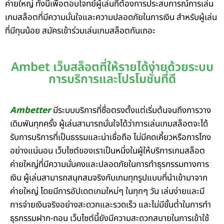
ค่ายใหญ่ ทั้งนี้เพื่อตอบโจทย์ผู้เล่นที่ต้องการประสบการณ์การเล่น
เกมสล็อตที่มีความมั่นใจและความปลอดภัยในการเงิน สำหรับผู้เล่น
ที่มีทุนน้อย สมัครเข้าร่วมเล่นเกมสล็อตกันเถอะ
Ambet เว็บสล็อตที่ให้รายได้ง่ายด้วยระบบ
การบริการและโปรโมชั่นที่ดี
Ambetter
มีระบบบริการที่ซื่อตรงตั้งแต่เริ่มต้นจนถึงการวาง
เดิมพันทุกครั้ง ผู้เล่นสามารถมั่นใจได้ว่าการเล่นเกมสล็อตจะได้
รับการบริการที่เป็นธรรมและน่าเชื่อถือ ไม่มีคดเคี้ยวหรือการโกง
อย่างแน่นอน เว็บไซต์ของเราเป็นหนึ่งในผู้ให้บริการเกมสล็อต
ค่ายใหญ่ที่มีความมั่นคงและปลอดภัยในการทำธุรกรรมทางการ
เงิน ผู้เล่นสามารถสนุกสมจริงกับเกมทุกรูปแบบที่นำเข้ามาจาก
ค่ายใหญ่ โดยมีการอัปเดตเกมใหม่ๆ ในทุกๆ วัน เล่นง่ายและมี
การจ่ายเงินจริงอย่างสะดวกและรวดเร็ว และไม่มีขั้นต่ำในการทำ
ธุรกรรมฝาก-ถอน เว็บไซต์นี้ยังมีความสะดวกสบายในการเข้าใช้