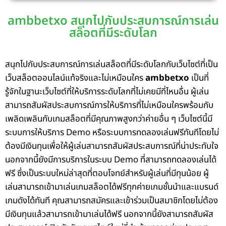
ambbetxo สนุกไปกับประสบการณ์การเล่น
สล็อตที่มีระดับโลก
สนุกไปกับประสบการณ์การเล่นสล็อตที่มีระดับโลกกับเว็บไซต์ที่เป็น
เว็บสล็อตออนไลน์แท้จริงและไม่เหมือนใคร
ambbetxo
เป็นที่
รู้จักในฐานะเว็บไซต์ที่ให้บริการระดับโลกที่ไม่เคยมีที่ไหนอื่น ผู้เล่น
สามารถสัมผัสประสบการณ์การให้บริการที่ไม่เหมือนใครพร้อมกับ
เพลิดเพลินกับเกมสล็อตที่มีคุณภาพสูงกว่าค่ายอื่น ๆ เว็บไซต์นี้มี
ระบบการให้บริการ Demo หรือระบบการทดลองเล่นฟรีทันทีโดยไม่
ต้องมีเงินทุนเพื่อให้ผู้เล่นสามารถสัมผัสประสบการณ์ที่น่าประทับใจ
นอกจากนี้ยังมีการบริการในระบบ Demo ที่สามารถทดลองเล่นได้
ฟรี ซึ่งเป็นระบบใหม่ล่าสุดที่ตอบโจทย์สำหรับผู้เล่นที่มีทุนน้อย ผู้
เล่นสามารถเข้ามาเล่นเกมสล็อตได้ฟรีทุกค่ายเกมชั้นนำและแบรนด์
เกมดังได้ทันที คุณสามารถสมัครและเข้าร่วมเป็นสมาชิกโดยไม่ต้อง
มีเงินทุนแล้วสามารถเข้ามาเล่นได้ฟรี นอกจากนี้ยังสามารถสัมผัส