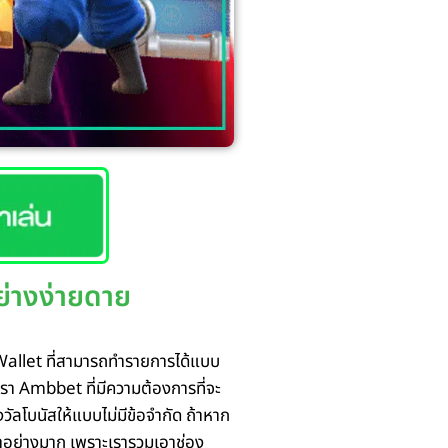
ย่างง่ายดาย
Wallet ที่สามารถทำรายการได้แบบ
งเรา Ambbet ที่มีความต้องการที่จะ
งวัลโบนัสให้แบบไม่มีข้อจำกัด ถ้าหาก
นหาอย่างมาก เพราะเรารวมเอาช่อง