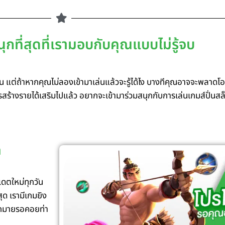
กที่สุดที่เรามอบกับคุณแบบไม่รู้จบ
 แต่ถ้าหากคุณไม่ลองเข้ามาเล่นแล้วจะรู้ได้ไง บางทีคุณอาจจะพลาดโ
ร้างรายได้เสริมไปแล้ว อยากจะเข้ามาร่วมสนุกกับการเล่นเกมส์ปั่นสล็
ต
เดตใหม่ทุกวัน
ด เรามีเกมยิง
มากมายรอคอยท่า