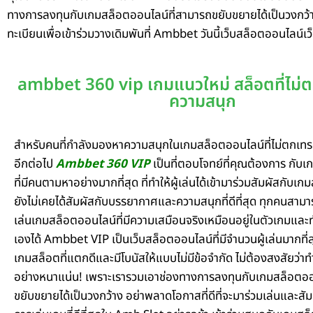
ทางการลงทุนกับเกมสล็อตออนไลน์ที่สามารถขยับขยายได้เป็นวงกว้าง 
ทะเบียนเพื่อเข้าร่วมวางเดิมพันที่ Ambbet วันนี้เว็บสล็อตออนไลน์เว็บ
ambbet 360 vip เกมแนวใหม่ สล็อตที่ไม่
ความสนุก
สำหรับคนที่กำลังมองหาความสนุกในเกมสล็อตออนไลน์ที่ไม่ตกเทร
อีกต่อไป
Ambbet 360 VIP
เป็นที่ตอบโจทย์ที่คุณต้องการ กับ
ที่มีคนตามหาอย่างมากที่สุด ที่ทำให้ผู้เล่นได้เข้ามาร่วมสัมผัสกับเก
ยังไม่เคยได้สัมผัสกับบรรยากาศและความสนุกที่ดีที่สุด ทุกคนสาม
เล่นเกมสล็อตออนไลน์ที่มีความเสมือนจริงเหมือนอยู่ในตัวเกมและ
เองได้ Ambbet VIP เป็นเว็บสล็อตออนไลน์ที่มีจำนวนผู้เล่นมากที่สุ
เกมสล็อตที่แตกดีและมีโบนัสให้แบบไม่มีข้อจำกัด ไม่ต้องสงสัยว่า
อย่างหนาแน่น! เพราะเรารวมเอาช่องทางการลงทุนกับเกมสล็อตออ
ขยับขยายได้เป็นวงกว้าง อย่าพลาดโอกาสที่ดีที่จะมาร่วมเล่นและส