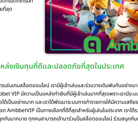
อตที่ไม่ตกเทรนที่
ที่สุด
่งเงินทุนที่ดีและปลอดภัยที่สุดในประเทศ
รเล่นเกมสล็อตออนไลน์ เรามีผู้เข้าเล่นและร่วมวางเดิมพันกันอย่างมากม
t VIP มีความเป็นแหล่งทำเงินที่มีผู้เข้าเล่นมากที่สุดเพราะเรามีร
อได้เป็นอย่างมาก และเราได้พัฒนาระบบการทำรายการให้มีความเสถียรมาก
็อต AmbbetVIP เป็นทางเลือกที่ดีที่สุดสำหรับผู้เล่นในประเทศ เราได้รว
ุกกันมากมาย ทุกคนสามารถเข้ามาร่วมปั่นสล็อตออนไลน์ ร่วมสนุกกับเกม