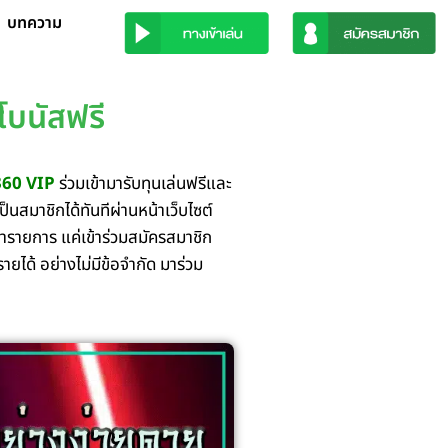
บทความ
โบนัสฟรี
60 VIP
ร่วมเข้ามารับทุนเล่นฟรีและ
ป็นสมาชิกได้ทันทีผ่านหน้าเว็บไซต์
ทำรายการ แค่เข้าร่วมสมัครสมาชิก
รายได้ อย่างไม่มีข้อจำกัด มาร่วม