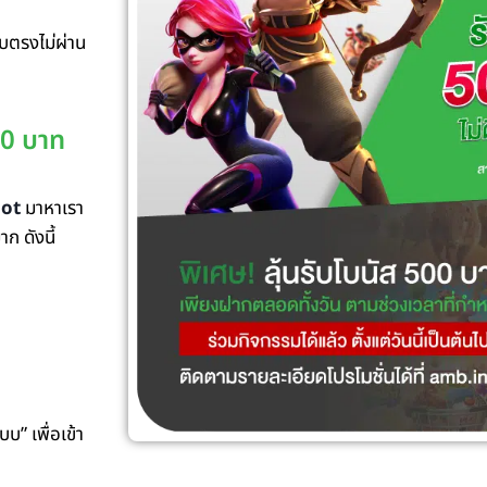
็บตรงไม่ผ่าน
00 บาท
ot
มาหาเรา
ก ดังนี้
บบ” เพื่อเข้า