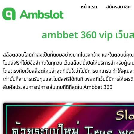
หน้าแรก
สมัครสมาชิก
ambbet 360 vip เว็บสล
สล็อตออนไลน์กำลังเป็นที่นิยมอย่างมากในวงกว้าง และในตอนนี้คุณสา
โบนัสฟรีที่ไม่มีข้อจำกัดในทุกวัน เว็บสล็อตนี้เปิดให้บริการสำหรับผู
โดยตรงกับเว็บสล็อตใหม่ล่าสุดที่มั่นใจว่าไม่มีการตกเทรน ทำให้คุณ
เท่านั้นก็สามารถรับทุนและโบนัสฟรีได้ทันที เพราะที่เว็บนี้มีการให้เค
สัมผัสประสบการณ์การเล่นเกมที่ดีที่สุดใน Ambbet 360