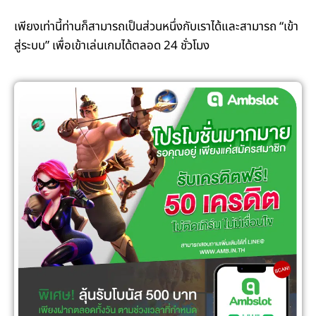
เพียงเท่านี้ท่านก็สามารถเป็นส่วนหนึ่งกับเราได้และสามารถ “เข้า
สู่ระบบ” เพื่อเข้าเล่นเกมได้ตลอด 24 ชั่วโมง