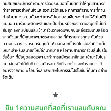
ทันสมัยและมีการทำรายการด้วยระบบอัตโนมัติที่ทำให้คุณสามารถ
ทำรายการอย่างทันใจและรวดเร็วได้เสมอ ทุกการทำรายการที่ท่าน
ทำเข้ามาทางระบบนั้นจะทำการอัปเดตยอดเงินของท่านให้อัตโนมัติ
แน่นอน มาร่วมเพลิดเพลินและเป็นส่วนหนึ่งของความสนุกที่ไม่มีที่
สิ้นสุด ลงทะเบียนและเข้ามาร่วมวางเดิมพันกับแหล่งรวมเกม
สล็อต
จากทั่วโลกที่มีคุณภาพมาตรฐานสากล ที่ทำรายการทุกระดับด้วย
ความครบวงจร ครบครันทุกด้าน! นอกจากนี้ยังมีโปรโมชั่นที่จัดเต็ม
เหมาะสำหรับสมาชิกใหม่อีกมากมาย หรือท่านสามารถร่วมลุ้นโปรโม
ชั่นอื่นๆ ที่มีอยู่ตลอดเวลา มาทำการสมัครสมาชิกและเข้ามารับโปร
แบบจัดหนักได้ทันที การสมัครสมาชิกที่รวดเร็วและทำรายการได้
อย่างง่ายดาย พร้อมทั้งสิทธิพิเศษในการรับโปรโมชั่นที่คุ้มค่า อย่าง
จัดเต็ม
ยืน 1ความสนุกที่สุดที่เรามอบกับคุณ