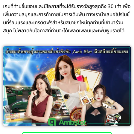
เกมที่ท่านชื่นชอบและมีโอกาสที่จะได้รับรางวัลสูงสุดถึง 30 เท่า เพื่อ
เพิ่มความสนุกและการท้าทายในการเดิมพัน ทางเรานำเสนอโปรโมชั่
นที่ร้อนแรงและเครดิตฟรีสำหรับสมาชิกใหม่ทุกท่านที่เข้ามาร่วม
สนุก ไม่พลาดกับโอกาสที่ท่านจะได้เพลิดเพลินและเพิ่มพูนรายได้