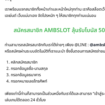
เราพร้อมแจกสมาชิกทั้งหน้าเก่าและหน้าใหม่ทุกท่าน เราคือสล็อตเว
เอเย่นต์ เว็บแม่มาเอง จัดโปรหนัก ๆ ให้สมาชิกทุกท่านแน่นอน
สมัครสมาชิก AMBSLOT ลุ้นรับโบนัส 5
ท่านสามารถสมัครสมาชิกกับเราได้ง่ายๆ เพียง @LINE :
@ambsl
หรือสมัครผ่านระบบอัตโนมัติที่เราแนะนำ ซึ่งขั้นตอนการสมัครง่ายมา
คลิกสมัครสมาชิก
กรอกข้อมูลชื่อ-นามสกุล
กรอกข้อมูลธนาคาร
กรอกหมายเลขโทรศัพท์
เพียงเท่านี้ท่านก็สามารถเป็นส่วนหนึ่งกับเราได้และสามารถ “เข้าสู่ระ
เล่นเกมได้ตลอด 24 ชั่วโมง