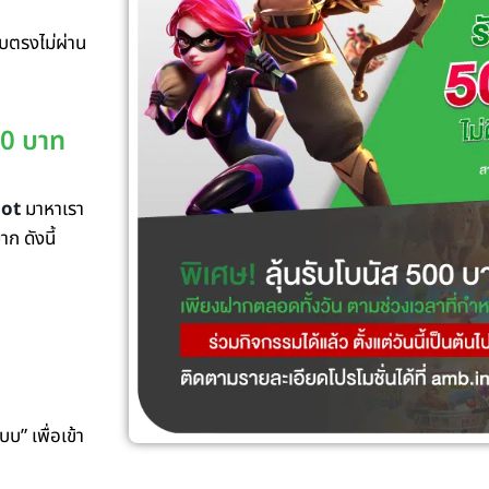
็บตรงไม่ผ่าน
00 บาท
ot
มาหาเรา
ก ดังนี้
บบ” เพื่อเข้า