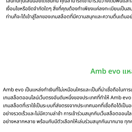
เล่นที่มีทุนเล่นน้อยได้เช่นกัน คุณสามารถเข้ามาร่วมวางเดิมพันและเ
เงื่อนไขหรือขีดจำกัดใดๆ สิ่งที่คุณต้องทำเพียงแค่ลงทะเบียนเป็นส
ท่านก็จะได้เข้าสู่โลกของเกมสล็อตที่มีความสนุกและความตื่นเต้นอย
Amb evo แหล่ง
Amb evo เป็นแหล่งทำเงินที่ไม่เหมือนใครและเป็นที่น่าเชื่อถือในการเ
เกมสล็อตออนไลน์เว็บตรงอันดับหนึ่งของประเทศที่ทำให้ Amb evo มี
เกมสล็อตที่เราใช้เป็นระบบที่ส่งตรงจากประเทศนอกที่เชื่อถือได้เป็
อย่างรวดเร็วและไม่มีความล่าช้า การเข้าร่วมสนุกกับเว็บสล็อตออนไลน์ 
อย่างหลากหลาย พร้อมกับมีตัวเลือกให้เล่นร่วมสนุกกันมากมาย ทุกคนส