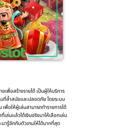
เพื่อสร้างรายได้ เป็นผู้ให้บริการ
คุมที่ล้ำสมัยและปลอดภัย โดยระบบ
 เพื่อให้ผู้เล่นสามารถทำรายการได้
่เล่นแล้วได้เงินจริงมาให้เลือกเล่น
รู้จักกับตัวเกมให้ได้มากที่สุด