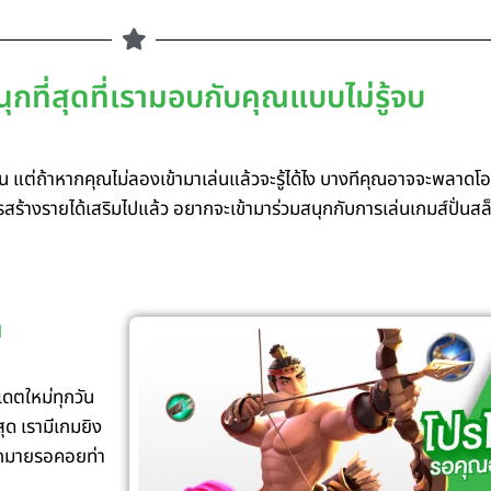
กที่สุดที่เรามอบกับคุณแบบไม่รู้จบ
 แต่ถ้าหากคุณไม่ลองเข้ามาเล่นแล้วจะรู้ได้ไง บางทีคุณอาจจะพลาดโ
ร้างรายได้เสริมไปแล้ว อยากจะเข้ามาร่วมสนุกกับการเล่นเกมส์ปั่นสล็
ต
เดตใหม่ทุกวัน
ด เรามีเกมยิง
มากมายรอคอยท่า